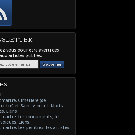
WSLETTER
z-vous pour être averti des
ux articles publiés.
ES
l
martre. Cimetière (de
rtre) et Saint Vincent. Morts
es. Liens.
tmartre. Les monuments, les
typiques. Liens.
martre. Les peintres, les artistes.