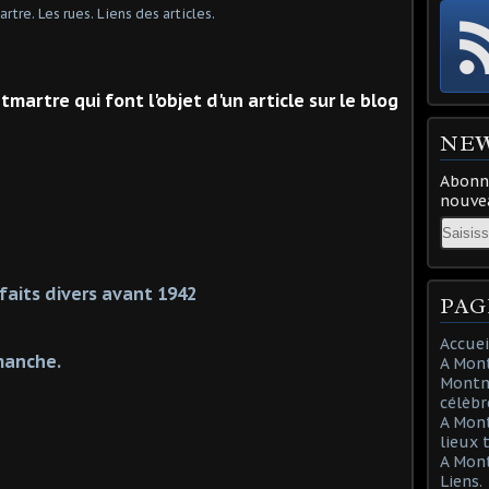
martre qui font l'objet d'un article sur le blog
NE
Abonne
nouvea
Email
faits divers avant 1942
PAG
Accuei
manche.
A Mont
Montma
célèbr
A Mon
lieux 
A Mont
Liens.