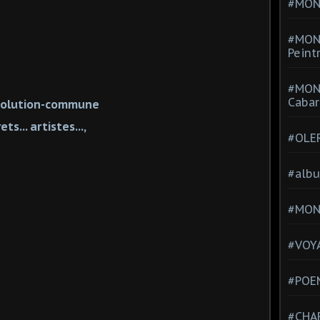
#MONT
#MON
Peint
#MON
Cabar
revolution-commune
ts... artistes...,
#OLE
#alb
#MON
#VOYA
#POEM
#CHA