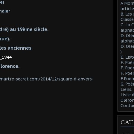
e)
A Mont
article
ndier
B. Les
Class
C. La 
dré) au 19ème siècle.
alphab
D. Olé
rue).
alphab
D. Olé
les anciennes.
)
_1944
E. List
F. Poè
Florence.
F. Poè
F. Poè
F.Poèm
martre-secret.com/2014/12/square-d-anvers-
G. Poè
Liens.
Liste
Oléron
Conta
CAT