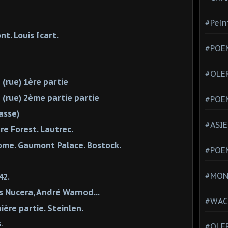
#Pein
t. Louis Icart.
#POEM
#OLE
(rue) 1ère partie
(rue) 2ème partie partie
#POE
asse)
#ASIE
ère Forest. Lautrec.
rome. Gaumont Palace. Bostock.
#POE
#MONT
42.
is Nucera, André Warnod...
#WAC
ière partie. Steinlen.
.
#OLER