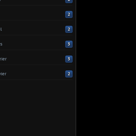
2
l
2
s
3
rier
3
vier
2