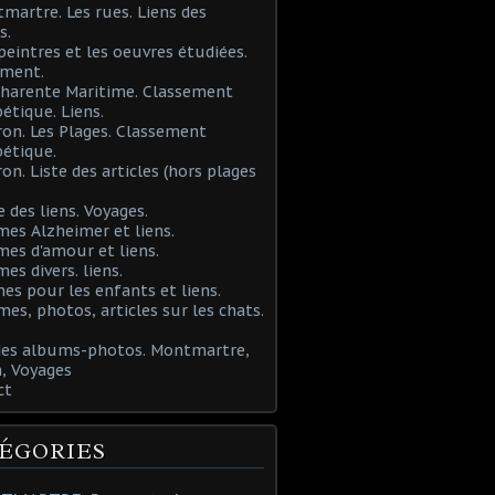
martre. Les rues. Liens des
s.
 peintres et les oeuvres étudiées.
ement.
Charente Maritime. Classement
étique. Liens.
ron. Les Plages. Classement
étique.
ron. Liste des articles (hors plages
e des liens. Voyages.
mes Alzheimer et liens.
mes d'amour et liens.
mes divers. liens.
es pour les enfants et liens.
mes, photos, articles sur les chats.
 des albums-photos. Montmartre,
, Voyages
ct
ÉGORIES