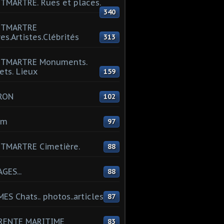
MARTRE. Rues et places.
340
TMARTRE
res.Artistes.Clébrités
313
TMARTRE Monuments.
ets. Lieux
159
RON
102
um
97
TMARTRE Cimetière.
88
GES...
88
ES Chats.. photos..articles
87
RENTE MARITIME
83