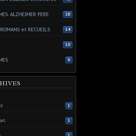
ES. ALZHEIMER PERE
28
 ROMANS et RECUEILS
14
s
10
MES
6
HIVES
ût
1
let
1
n
1