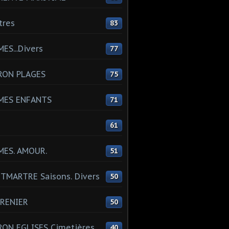
tres
83
ES...Divers
77
RON PLAGES
75
MES ENFANTS
71
61
MES. AMOUR.
51
MARTRE Saisons. Divers
50
RENIER
50
ON EGLISES Cimetières
40