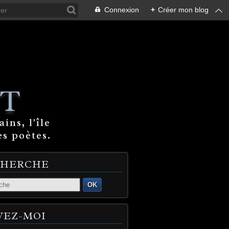
Connexion
+
Créer mon blog
T
ins, l'île
es poètes.
CHERCHE
OK
VEZ-MOI