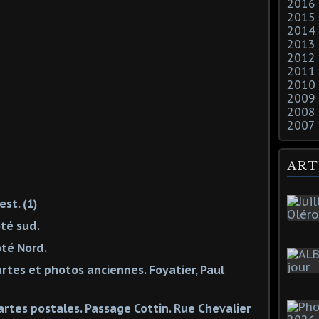
2016
2015
2014
2013
2012
2011
2010
2009
2008
2007
ART
st. (1)
ôté sud.
ôté Nord.
rtes et photos anciennes. Foyatier, Paul
artes postales. Passage Cottin. Rue Chevalier