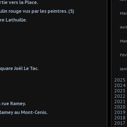
artie vers la Place.
lin rouge vus par les peintres. (5)
Mai
re Lathuille.
Avri
Mar
Fév
quare Joël Le Tac.
Jan
2025
2024
2023
2022
2021
a rue Ramey.
2020
2019
 Ramey au Mont-Cenis
.
2018
2017