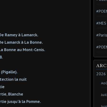
#POEM
#MES
. De Ramey à Lamarck.
#Pari
) De Lamarck à La Bonne.
#POE
) La Bonne au Mont-Cenis.
8.
ARC
(Pigalle).
2026
tection la nuit
Ao
tie
rtie, Blanche
Juil
rtie jusqu'à la Pomme.
Jui