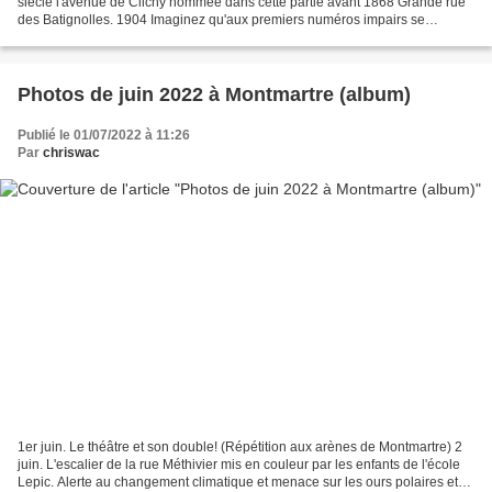
siècle l'avenue de Clichy nommée dans cette partie avant 1868 Grande rue
des Batignolles. 1904 Imaginez qu'aux premiers numéros impairs se
succédaient une guinguette "chez le père...
Photos de juin 2022 à Montmartre (album)
Publié le 01/07/2022 à 11:26
Par
chriswac
1er juin. Le théâtre et son double! (Répétition aux arènes de Montmartre) 2
juin. L'escalier de la rue Méthivier mis en couleur par les enfants de l'école
Lepic. Alerte au changement climatique et menace sur les ours polaires et