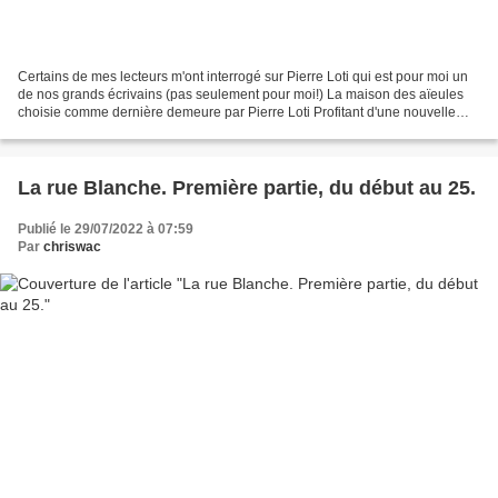
Certains de mes lecteurs m'ont interrogé sur Pierre Loti qui est pour moi un
de nos grands écrivains (pas seulement pour moi!) La maison des aïeules
choisie comme dernière demeure par Pierre Loti Profitant d'une nouvelle
visite à Saint-Pierre où il dort,...
La rue Blanche. Première partie, du début au 25.
Publié le 29/07/2022 à 07:59
Par
chriswac