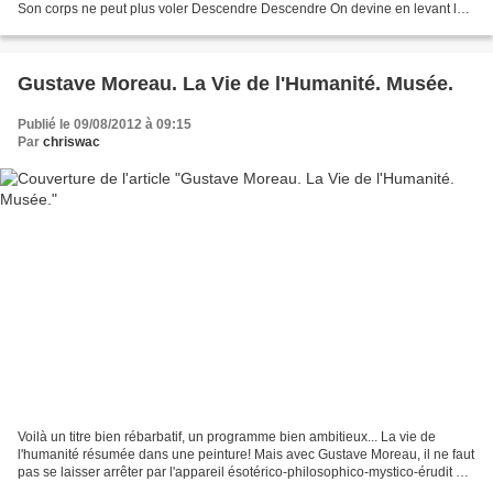
Son corps ne peut plus voler Descendre Descendre On devine en levant la
tête La surface où le soleil remue...
Gustave Moreau. La Vie de l'Humanité. Musée.
Publié le 09/08/2012 à 09:15
Par
chriswac
Voilà un titre bien rébarbatif, un programme bien ambitieux... La vie de
l'humanité résumée dans une peinture! Mais avec Gustave Moreau, il ne faut
pas se laisser arrêter par l'appareil ésotérico-philosophico-mystico-érudit de
son oeuvre. Cet aspect est...