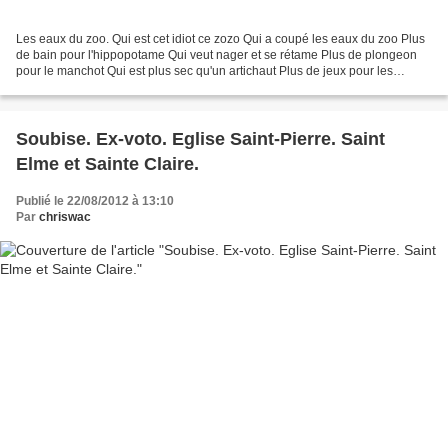
Les eaux du zoo. Qui est cet idiot ce zozo Qui a coupé les eaux du zoo Plus
de bain pour l'hippopotame Qui veut nager et se rétame Plus de plongeon
pour le manchot Qui est plus sec qu'un artichaut Plus de jeux pour les
otaries Qui découvrent les eaux...
Soubise. Ex-voto. Eglise Saint-Pierre. Saint
Elme et Sainte Claire.
Publié le 22/08/2012 à 13:10
Par
chriswac