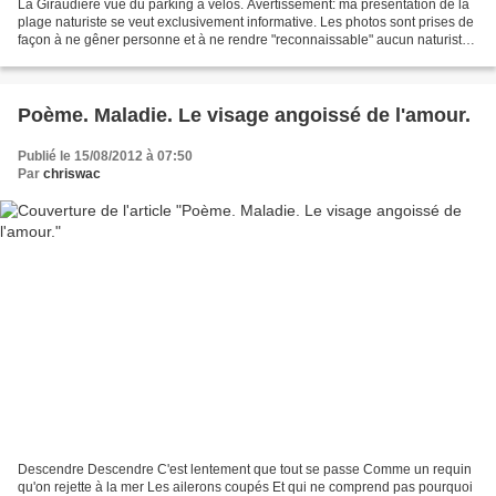
La Giraudière vue du parking à vélos. Avertissement: ma présentation de la
plage naturiste se veut exclusivement informative. Les photos sont prises de
façon à ne gêner personne et à ne rendre "reconnaissable" aucun naturiste.
Malgré mes précautions si...
Poème. Maladie. Le visage angoissé de l'amour.
Publié le 15/08/2012 à 07:50
Par
chriswac
Descendre Descendre C'est lentement que tout se passe Comme un requin
qu'on rejette à la mer Les ailerons coupés Et qui ne comprend pas pourquoi