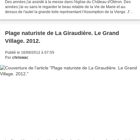
Des années j'ai assisté à la messe dans l'église du Château d'Oléron. Des
années j'ai vu sans le regarder le beau retable de la Vie de Marie et au-
dessus de l'autel la grande toile représentant l'Assomption de la Vierge. J'y
suis retourné récemment. J'ai...
Plage naturiste de La Giraudière. Le Grand
Village. 2012.
Publié le 16/08/2012 à 07:55
Par
chriswac