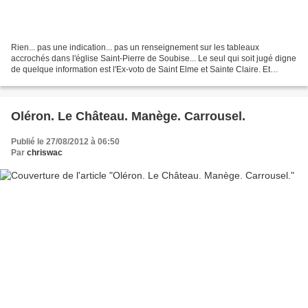
Rien... pas une indication... pas un renseignement sur les tableaux
accrochés dans l'église Saint-Pierre de Soubise... Le seul qui soit jugé digne
de quelque information est l'Ex-voto de Saint Elme et Sainte Claire. Et
pourtant les autres toiles méritent...
Oléron. Le Château. Manège. Carrousel.
Publié le 27/08/2012 à 06:50
Par
chriswac