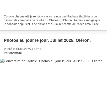
Comme chaque été je rends visite au refuge des Pachats établi dans un
bastion des remparts de la ville du Château d'Oléron. J'aime ce refuge que
je connais depuis plus de dix ans et où j'ai rencontré deux des amours de
ma vie : Bella et Plume. Jamais...
Photos au jour le jour. Juillet 2025. Oléron.
Publié le 01/08/2025 à 12:16
Par
chriswac