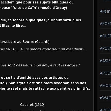
 académique pour ses sujets bibliques ou
euse "fuite de Caïn" (musée d'Orsay)
#Pein
ie, collabore à quelques journaux satiriques
#POEM
Blas, le Rire...
#OLE
urre (Galanis)
#POE
ois louis! .... Tu le prends donc pour un mendiant? ...
#ASIE
es sont des fleurs mon ami, il faut les arroser."
#POE
 et se lie d'amitié avec des artistes qui
llol). Son style s'affirme alors avec son sens des
#MONT
er le réel mais le rattache aux peintres primitifs.
#WAC
 (1910)
#OLER