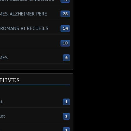
ES. ALZHEIMER PERE
28
 ROMANS et RECUEILS
14
s
10
MES
6
HIVES
ût
1
let
1
n
1