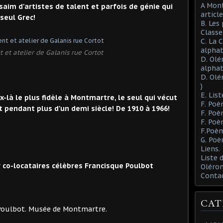
A Mont
im d'artistes de talent et parfois de génie qui
article
seul Grec!
B. Les
Class
C. La 
alphab
et atelier de Galanis rue Cortot
D. Olé
alphab
D. Olé
)
E. List
-là le plus fidèle à Montmartre, le seul qui vécut
F. Poè
t pendant plus d'un demi siècle! De 1910 à 1966!
F. Poè
F. Poè
F.Poèm
G. Poè
Liens.
Liste
ur co-locataires célèbres Francisque Poulbot
Oléron
Conta
CAT
de Montmartre.