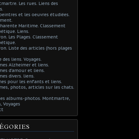
martre. Les rues. Liens des
s.
 peintres et les oeuvres étudiées.
ement.
Charente Maritime. Classement
étique. Liens.
ron. Les Plages. Classement
étique.
ron. Liste des articles (hors plages
e des liens. Voyages.
mes Alzheimer et liens.
mes d'amour et liens.
mes divers. liens.
es pour les enfants et liens.
mes, photos, articles sur les chats.
 des albums-photos. Montmartre,
, Voyages
ct
ÉGORIES