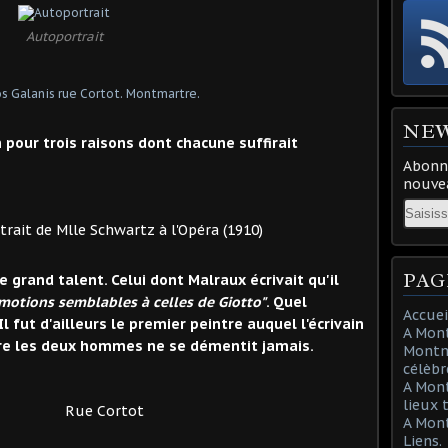
Autoportrait
NE
pour trois raisons dont chacune suffirait
Abonne
nouvea
Email
hwartz à l'Opéra (1910)
PAG
 grand talent. Celui dont Malraux écrivait qu'il
motions semblables à celles de Giotto"
. Quel
Accuei
fut d'ailleurs le premier peintre auquel l'écrivain
A Mont
tre les deux hommes ne se démentit jamais.
Montma
célèbr
A Mon
lieux 
rtot
A Mont
Liens.