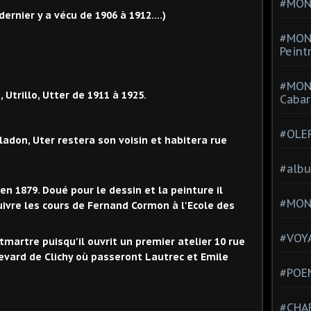
#MONT
ernier y a vécu de 1906 à 1912....)
#MON
Peint
#MON
, Utrillo, Utter de 1911 à 1925.
Cabar
#OLE
aladon, Uter restera son voisin et habitera rue
#alb
en 1879. Doué pour le dessin et la peinture il
#MON
uivre les cours de Fernand Cormon à l'Ecole des
#VOYA
martre puisqu'il ouvrit un premier atelier 10 rue
evard de Clichy où passeront Lautrec et Emile
#POEM
#CHA