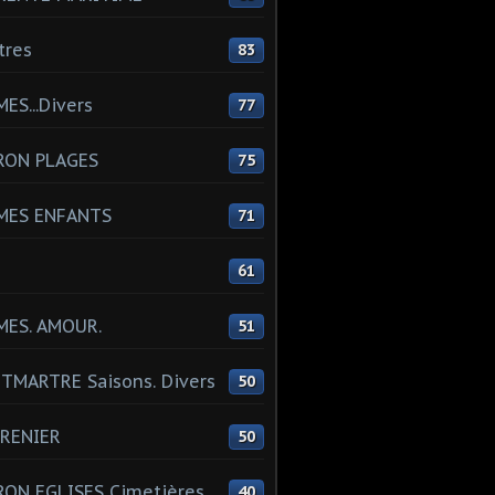
tres
83
ES...Divers
77
RON PLAGES
75
MES ENFANTS
71
61
MES. AMOUR.
51
MARTRE Saisons. Divers
50
RENIER
50
ON EGLISES Cimetières
40