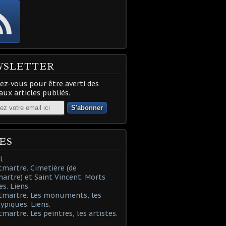
WSLETTER
z-vous pour être averti des
ux articles publiés.
ES
l
martre. Cimetière (de
rtre) et Saint Vincent. Morts
es. Liens.
tmartre. Les monuments, les
typiques. Liens.
martre. Les peintres, les artistes.