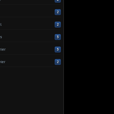
2
l
2
s
3
rier
3
vier
2