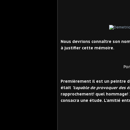
Nous devrions connaître son nom 
à justifier cette mémoire.
Portrait de Mlle Sc
Premièrement il est un peintre de
était
"capable de provoquer des é
rapprochement! quel hommage! Il 
consacra une étude. L'amitié en
Rue Co