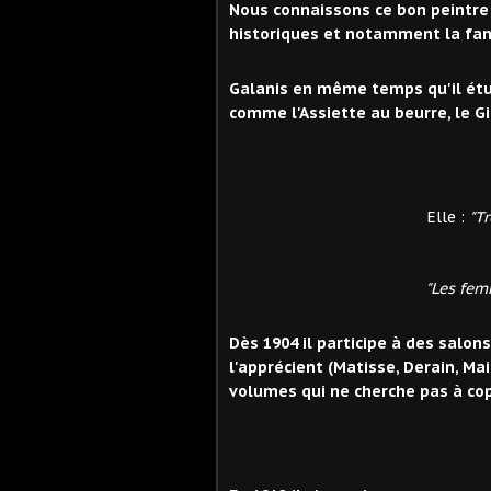
Nous connaissons ce bon peintre
historiques et notamment la fam
Galanis en même temps qu'il étud
comme l'Assiette au beurre, le Gil 
L'Assiette au Be
Elle :
"Tr
"Les femm
Dès 1904 il participe à des salons
l'apprécient (Matisse, Derain, Mai
volumes qui ne cherche pas à copi
Cabaret