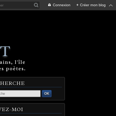
Connexion
+
Créer mon blog
T
ins, l'île
es poètes.
CHERCHE
OK
VEZ-MOI