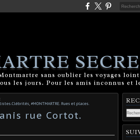
ARTRE SECRE
ontmartre sans oublier les voyages lointa
tous les jours. Pour les amis inconnus et l
c
RE
istes.Clébrités
,
#MONTMARTRE. Rues et places.
anis rue Cortot.
SUI