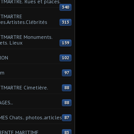
MARTRE. Rues et places.
340
TMARTRE
res.Artistes.Clébrités
313
TMARTRE Monuments.
ets. Lieux
159
RON
102
um
97
TMARTRE Cimetière.
88
GES...
88
ES Chats.. photos..articles
87
RENTE MARITIME
83