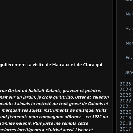
Mai
Avri
Mar
Fév
gulièrement la visite de Malraux et de Clara qui
Jan
2025
2024
ue Cortot où habitait Galanis, graveur et peintre,
2023
ait sur un jardin; je crois qu'Utrillo, Utter et Valadon
2022
le. J'aimais la netteté du trait gravé de Galanis et
2021
l marquait ses sujets, instruments de musique, fruits
2020
uand j'entendis mon compagnon affirmer – en 1922 ou
2019
2018
 l'année Galanis. Plus juste me sembla cette
2017
peintres intelligents.» «Cultivé aussi. Liseur et