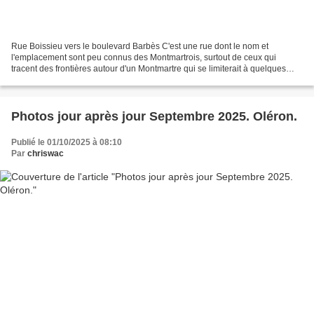
Rue Boissieu vers le boulevard Barbès C'est une rue dont le nom et
l'emplacement sont peu connus des Montmartrois, surtout de ceux qui
tracent des frontières autour d'un Montmartre qui se limiterait à quelques
rues du vieux village. Ils oublient que l'ancienne...
Photos jour après jour Septembre 2025. Oléron.
Publié le 01/10/2025 à 08:10
Par
chriswac