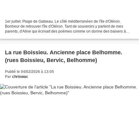
1er juillet. Plage de Gatseau. Le côté méditerranéen de l'île d'Oléron.
Bonheur de retrouver l'île d'Oléron. Tant de souvenirs y parlent de mes
parents, d'Aline qui écrivait des poèmes comme on donne des baisers à
ceux qu'aime ou qu'on a aimés . Aline...
La rue Boissieu. Ancienne place Belhomme.
(rues Boissieu, Bervic, Belhomme)
Publié le 04/02/2026 à 13:05
Par
chriswac