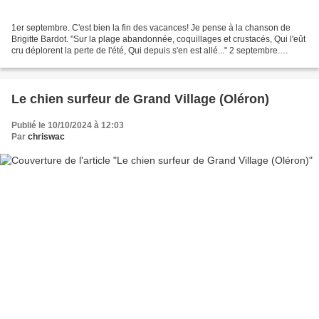
1er septembre. C'est bien la fin des vacances! Je pense à la chanson de
Brigitte Bardot. "Sur la plage abandonnée, coquillages et crustacés, Qui l'eût
cru déplorent la perte de l'été, Qui depuis s'en est allé..." 2 septembre.
Retour des goélands. 3 septembre....
Le chien surfeur de Grand Village (Oléron)
Publié le 10/10/2024 à 12:03
Par
chriswac