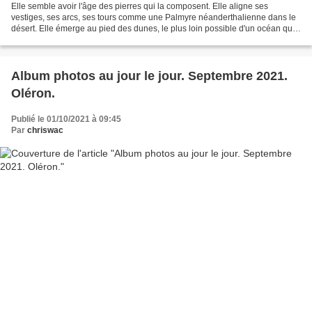
Elle semble avoir l'âge des pierres qui la composent. Elle aligne ses
vestiges, ses arcs, ses tours comme une Palmyre néanderthalienne dans le
désert. Elle émerge au pied des dunes, le plus loin possible d'un océan qui
la guette. C'est une ville brute,...
Album photos au jour le jour. Septembre 2021.
Oléron.
Publié le 01/10/2021 à 09:45
Par
chriswac