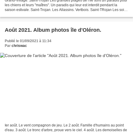
Grand-Village. Saint-Trojan Les grandes plages de l'île sont un paradis pour
les chiens et leurs "maîtres". Un paradis qui leur est interdit pendant la
saison estivale. Saint-Trojan. Les Allassins. Vertbois. Saint-TRojan Les soirs
d'été, quand rassasiés...
Août 2021. Album photos île d'Oléron.
Publié le 01/09/2021 à 11:34
Par
chriswac
Ier août. Le vent compagnon de jeu. Le 2 août. Famille d'humains au point
d'eau. 3 août. Le tronc d'arbre, proue vers le ciel. 4 août. Les demoiselles de