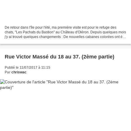
De retour dans l'île pour l'été, ma première visite est pour le refuge des
chats, "Les Pachats du Bastion" au Château d'Oléron. Depuis quelques mois
j'y ai trouvé quelques changements : De nouvelles cabanes colorées ont été
installées dans le jardin,...
Rue Victor Massé du 18 au 37. (2ème partie)
Publié le 11/07/2017 à 11:15
Par
chriswac