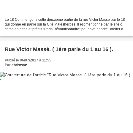
Le 18 Commençons cette deuxième partie de la rue Victor Massé par le 18
qui donne en partie sur la Cité Malesherbes. Il est mentionné par le site ô
combien riche et précis "Paris Révolutionnaire" pour avoir abrité l'atelier de
Pierre Bonnard. Bonnard....
Rue Victor Massé. ( 1ère parie du 1 au 16 ).
Publié le 06/07/2017 à 11:55
Par
chriswac