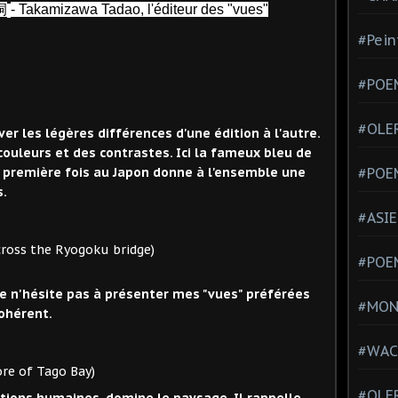
洞
- Takamizawa Tadao, l'éditeur des "vues"
#Pein
#POEM
#OLE
r les légères différences d'une édition à l'autre.
 couleurs et des contrastes. Ici la fameux bleu de
a première fois au Japon donne à l'ensemble une
#POE
s.
#ASIE
Ryogoku bridge)
#POE
e n'hésite pas à présenter mes "vues" préférées
#MONT
ohérent.
#WAC
o Bay)
#OLER
ations humaines, domine le paysage. Il rappelle