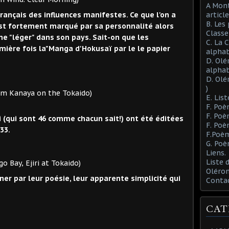
A Mont
 français des influences manifestes. Ce que l'on a
article
B. Les
st fortement marqué par sa personnalité alors
Class
e "léger" dans son pays. Sait-on que les
C. La 
ière fois la"Manga d'Hokusaï par le le papier
alphab
D. Olé
alphab
D. Olé
)
 on the Tokaido)
E. List
F. Poè
F. Poè
i (qui sont 46 comme chacun sait!) ont été éditées
F. Poè
33.
F.Poèm
G. Poè
Liens.
Liste
iri at Tokaido)
Oléron
iner par leur poésie, leur apparente simplicité qui
Conta
CAT