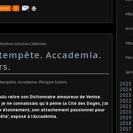
epost
0
Mai
Avri
Mar
ntres.Artistes.Clébrités
 tempête. Accademia.
Fév
rs.
Jan
2025
2024
2023
ulu relire son Dictionnaire amoureux de Venise.
2022
je ne connaissais qu'à peine la Cité des Doges, j'ai
2021
ire étonnement, son attachement passionnel pour
2020
ête", exposé à l'Accademia.
2019
2018
2017