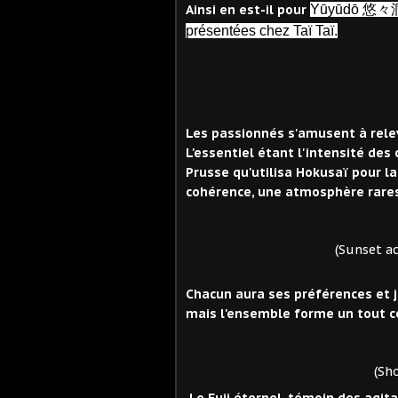
Ainsi en est-il pour
Yūyūdō
悠々
présentées chez Taï Taï.
Les passionnés s'amusent à releve
L'essentiel étant l'intensité des
Prusse qu'utilisa Hokusaï pour l
cohérence, une atmosphère rare
(Sunset across the 
Chacun aura ses préférences et j
mais l'ensemble forme un tout c
(Shore of Tag
Le Fuji éternel, témoin des agit