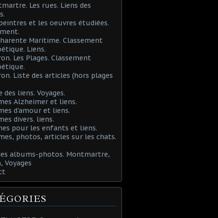
martre. Les rues. Liens des
s.
 peintres et les oeuvres étudiées.
ement.
Charente Maritime. Classement
étique. Liens.
ron. Les Plages. Classement
étique.
ron. Liste des articles (hors plages
e des liens. Voyages.
mes Alzheimer et liens.
mes d'amour et liens.
mes divers. liens.
es pour les enfants et liens.
mes, photos, articles sur les chats.
 des albums-photos. Montmartre,
, Voyages
ct
ÉGORIES