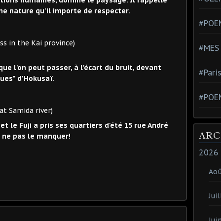
ne nature qu'il importe de respecter.
#POEM
Kai province)
#MES
e l'on peut passer, à l'écart du bruit, devant
#Pari
ues" d'Hokusaï.
#POE
mida river)
t le Fuji a pris ses quartiers d'été 15 rue André
ARC
e ne pas le manquer!
2026
Ao
Juil
Jui