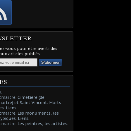
WSLETTER
z-vous pour être averti des
ux articles publiés.
ES
l
martre. Cimetière (de
rtre) et Saint Vincent. Morts
es. Liens.
tmartre. Les monuments, les
typiques. Liens.
martre. Les peintres, les artistes.