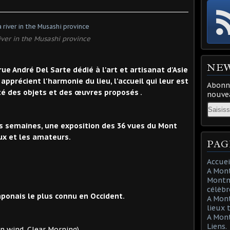
ver in the Musashi province
NE
ue André Del Sarte dédié à l'art et artisanat d'Asie
pprécient l'harmonie du lieu, l'accueil qui leur est
Abonne
lité des objets et des œuvres proposés .
nouvea
Email
es semaines, une exposition des 36 vues du Mont
eux et les amateurs.
PAG
Accuei
A Mont
Montma
célèbr
aponais le plus connu en Occident.
A Mon
lieux 
A Mont
Liens.
. Clear Morning)