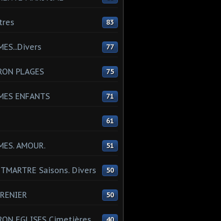
tres
83
ES...Divers
77
RON PLAGES
75
MES ENFANTS
71
61
MES. AMOUR.
51
MARTRE Saisons. Divers
50
RENIER
50
ON EGLISES Cimetières
40