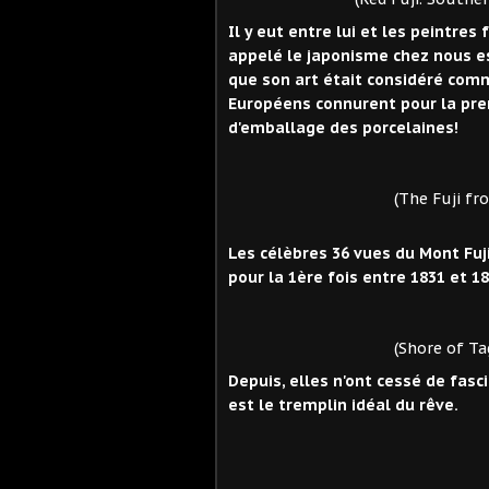
Il y eut entre lui et les peintres
appelé le japonisme chez nous e
que son art était considéré comm
Européens connurent pour la prem
d'emballage des porcelaines!
(The Fuji from Kanaya
Les célèbres 36 vues du Mont Fuj
pour la 1ère fois entre 1831 et 18
(Shore of Tago Bay, Ej
Depuis, elles n'ont cessé de fasc
est le tremplin idéal du rêve.