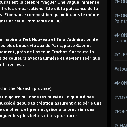
#MONT
saï est la célèbre "vague". Une vague immense,
frêles embarcations. Elle dit la puissance de la
ns. Etonnante composition qui unit dans le même
#MON
Peint
ots et celle, immuable du Fuji.
#MON
 inspirera l'Art Nouveau et fera l'admiration de
Cabar
es plus beaux vitraux de Paris, place Gabriel-
ement, près de l'avenue Frochot. Sur toute la
#OLE
 de couleurs avec la lumière et devient féérique
e l'intérieur.
#alb
#MON
 Musashi province)
st aujourd'hui dans les musées, la qualité des
#VOYA
succédé depuis la création assurent à la série une
e du phénix et permet grâce à la précision des
#POEM
nguer les plus belles et les plus rares.
#CHA