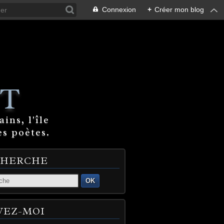
Connexion
+
Créer mon blog
T
ins, l'île
es poètes.
CHERCHE
OK
VEZ-MOI