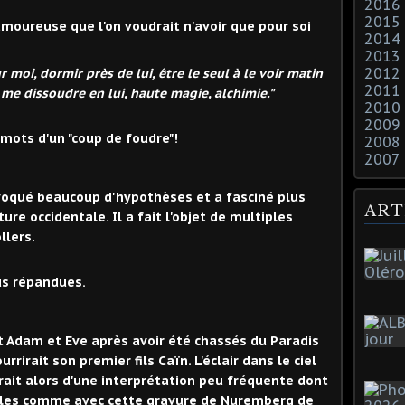
2016
2015
oureuse que l'on voudrait n'avoir que pour soi
2014
2013
2012
r moi, dormir près de lui, être le seul à le voir matin
2011
i, me dissoudre en lui, haute magie, alchimie."
2010
2009
mots d'un "coup de foudre"!
2008
2007
ovoqué beaucoup d'hypothèses et a fasciné plus
ART
re occidentale. Il a fait l'objet de multiples
llers.
us répandues.
t Adam et Eve après avoir été chassés du Paradis
rrirait son premier fils Caïn. L'éclair dans le ciel
agirait alors d'une interprétation peu fréquente dont
les comme avec cette gravure de Nuremberg de