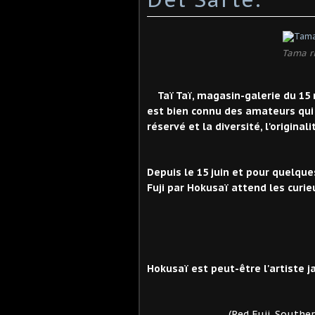
Tama ri
Taï Taï, magasin-galerie du 15 r
est bien connu des amateurs qui a
réservé et la diversité, l'origina
Depuis le 15 juin et pour quelqu
Fuji par Hokusaï attend les curi
Hokusaï est peut-être l'artiste j
(Red Fuji. Southern wind