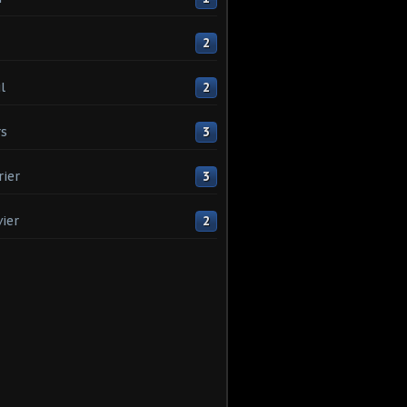
2
l
2
s
3
rier
3
vier
2