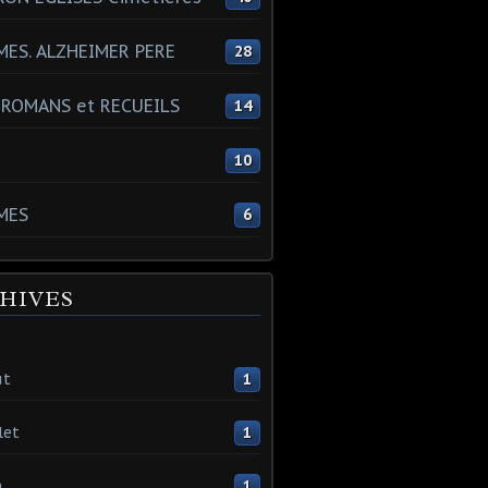
ES. ALZHEIMER PERE
28
 ROMANS et RECUEILS
14
s
10
MES
6
HIVES
ût
1
let
1
n
1