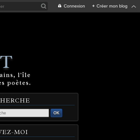
Connexion
+
Créer mon blog
T
ins, l'île
es poètes.
CHERCHE
OK
VEZ-MOI