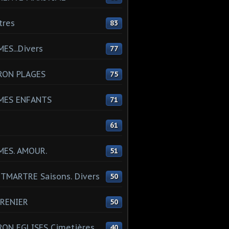
tres
83
ES...Divers
77
RON PLAGES
75
MES ENFANTS
71
61
MES. AMOUR.
51
MARTRE Saisons. Divers
50
RENIER
50
ON EGLISES Cimetières
40