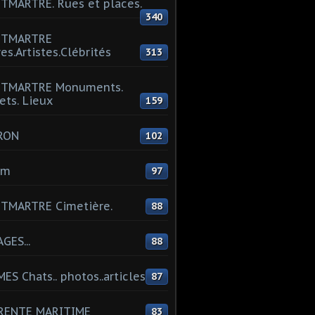
MARTRE. Rues et places.
340
TMARTRE
res.Artistes.Clébrités
313
TMARTRE Monuments.
ets. Lieux
159
RON
102
um
97
TMARTRE Cimetière.
88
GES...
88
ES Chats.. photos..articles
87
RENTE MARITIME
83