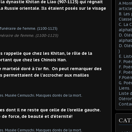
la dynastie Khitan de Liao (907-1125) qui régnait
A Mont
la Russie orientale. Ils étaient posés sur le visage
article
B. Les
Class
C. La 
alphab
D. Olé
néraire de femme. (1100-1125)
alphab
D. Olé
)
appelle que chez les Khitan, le rôle de la
E. List
tant que chez les Chinois Han.
F. Poè
F. Poè
e martelé doré à l'or fin. On peut remarquer des
F. Poè
es permettaient de l'accrocher aux mailles
F.Poèm
G. Poè
Liens.
Liste
Oléron
Conta
s dont il ne reste que celle de l'oreille gauche.
 de force, de beauté et d'éternité!
CAT