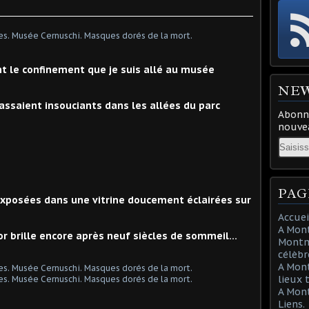
nt le confinement que je suis allé au musée
NE
passaient insouciants dans les allées du parc
Abonne
nouvea
Email
PAG
exposées dans une vitrine doucement éclairées sur
Accuei
A Mont
r brille encore après neuf siècles de sommeil...
Montma
célèbr
A Mon
lieux 
A Mont
Liens.