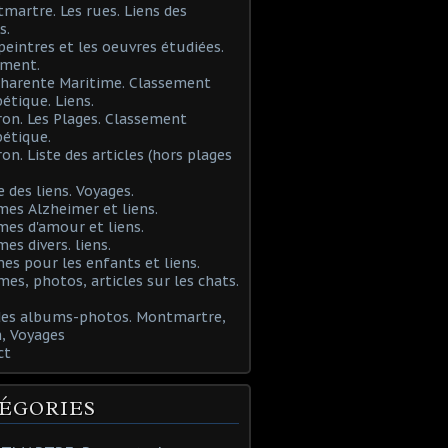
martre. Les rues. Liens des
s.
 peintres et les oeuvres étudiées.
ement.
Charente Maritime. Classement
étique. Liens.
ron. Les Plages. Classement
étique.
ron. Liste des articles (hors plages
e des liens. Voyages.
mes Alzheimer et liens.
mes d'amour et liens.
mes divers. liens.
es pour les enfants et liens.
mes, photos, articles sur les chats.
 des albums-photos. Montmartre,
, Voyages
ct
ÉGORIES