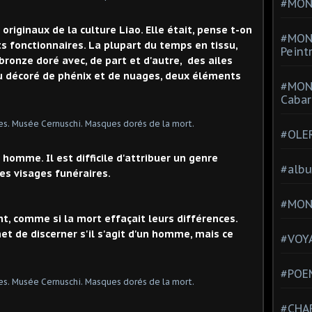
#MONT
riginaux de la culture Liao. Elle était, pense t-on
#MON
 fonctionnaires. La plupart du temps en tissu,
Peint
 bronze doré avec, de part et d'autre, des ailes
au décoré de phénix et de nuages, deux éléments
#MON
Cabar
#OLE
homme. Il est difficile d'attribuer un genre
#alb
es visages funéraires.
#MON
 comme si la mort effaçait leurs différences.
t de discerner s'il s'agit d'un homme, mais ce
#VOYA
#POEM
#CHA