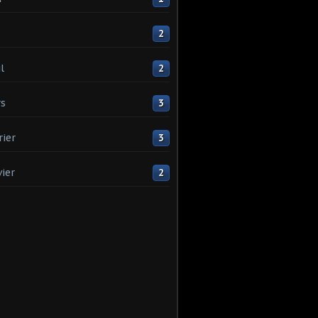
2
l
2
s
3
rier
3
vier
2