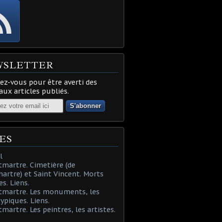
WSLETTER
z-vous pour être averti des
ux articles publiés.
ES
l
martre. Cimetière (de
rtre) et Saint Vincent. Morts
es. Liens.
tmartre. Les monuments, les
typiques. Liens.
martre. Les peintres, les artistes.