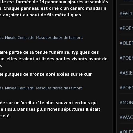
 Elle est formée de 24 panneaux ajourés assemblés
e. Chaque panneau est orné d'un canard mandarin
#Pein
alançaient au bout de fils métalliques.
#POEM
#OLE
ire partie de la tenue funéraire. Typiques des
#POE
e, elles étaient utilisées par les vivants avant de
.
#ASIE
e plaques de bronze doré fixées sur le cuir.
#POE
#MONT
 sur un "oreiller" le plus souvent en bois qui
e tissu. Dans les plus riches sépultures il était
selé.
#WAC
#OLER