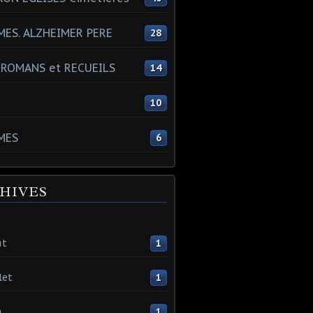
ES. ALZHEIMER PERE
28
 ROMANS et RECUEILS
14
s
10
MES
6
HIVES
ût
1
let
1
n
1