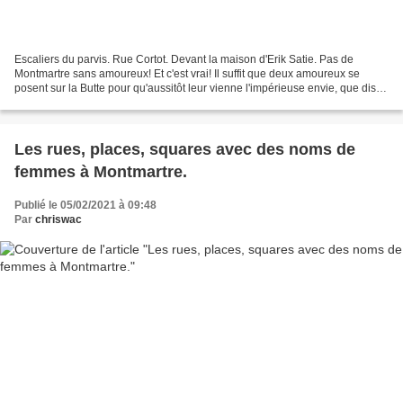
Escaliers du parvis. Rue Cortot. Devant la maison d'Erik Satie. Pas de
Montmartre sans amoureux! Et c'est vrai! Il suffit que deux amoureux se
posent sur la Butte pour qu'aussitôt leur vienne l'impérieuse envie, que dis-
je, la nécessité de s'embrasser! Square...
Les rues, places, squares avec des noms de
femmes à Montmartre.
Publié le 05/02/2021 à 09:48
Par
chriswac