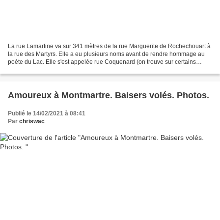
La rue Lamartine va sur 341 mètres de la rue Marguerite de Rochechouart à
la rue des Martyrs. Elle a eu plusieurs noms avant de rendre hommage au
poète du Lac. Elle s'est appelée rue Coquenard (on trouve sur certains
documents Goguenard). Une chapelle...
Amoureux à Montmartre. Baisers volés. Photos.
Publié le 14/02/2021 à 08:41
Par
chriswac