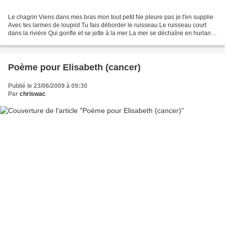
Le chagrin Viens dans mes bras mon tout petit Ne pleure pas je t'en supplie
Avec tes larmes de loupiot Tu fais déborder le ruisseau Le ruisseau court
dans la rivière Qui gonfle et se jette à la mer La mer se déchaîne en hurlant
Et recouvre les continents...
Poème pour Elisabeth (cancer)
Publié le 23/06/2009 à 09:30
Par
chriswac