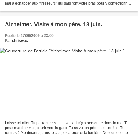
mal à échapper aux "tresseurs" qui saisiront votre bras pour y confectionner
en quelques minutes un bracelet...
Alzheimer. Visite à mon père. 18 juin.
Publié le 17/06/2009 à 23:00
Par
chriswac
Laisse-toi aller. Tu peux crier si tu le veux. Il n'y a personne dans la rue. Tu
peux marcher vite, courir vers la gare. Tu as vu ton père et tu t'enfuis. Tu
rentres à Montmartre, dans le ciel, les arbres et la lumière. Descente lente du
corps malade...