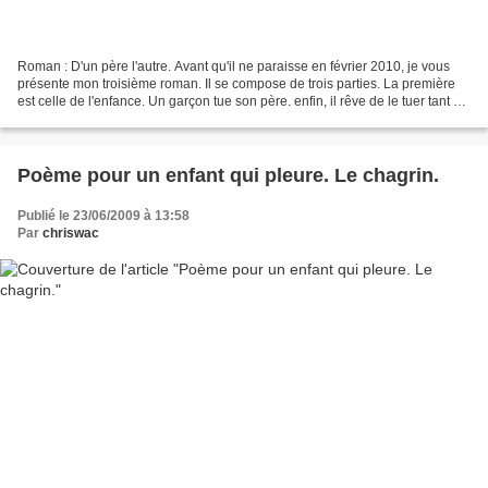
Roman : D'un père l'autre. Avant qu'il ne paraisse en février 2010, je vous
présente mon troisième roman. Il se compose de trois parties. La première
est celle de l'enfance. Un garçon tue son père. enfin, il rêve de le tuer tant sa
haine est forte. Il...
Poème pour un enfant qui pleure. Le chagrin.
Publié le 23/06/2009 à 13:58
Par
chriswac