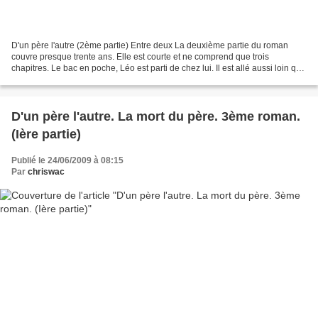
D'un père l'autre (2ème partie) Entre deux La deuxième partie du roman
couvre presque trente ans. Elle est courte et ne comprend que trois
chapitres. Le bac en poche, Léo est parti de chez lui. Il est allé aussi loin qu'il
a pu pour oublier son enfance....
D'un père l'autre. La mort du père. 3ème roman.
(Ière partie)
Publié le 24/06/2009 à 08:15
Par
chriswac