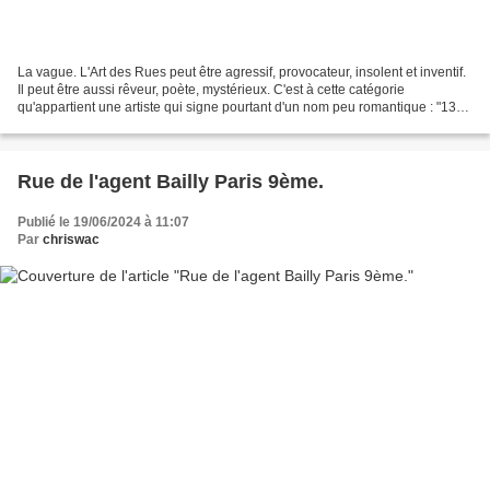
La vague. L'Art des Rues peut être agressif, provocateur, insolent et inventif.
Il peut être aussi rêveur, poète, mystérieux. C'est à cette catégorie
qu'appartient une artiste qui signe pourtant d'un nom peu romantique : "13
bis". Eglise Saint Merry (juin...
Rue de l'agent Bailly Paris 9ème.
Publié le 19/06/2024 à 11:07
Par
chriswac