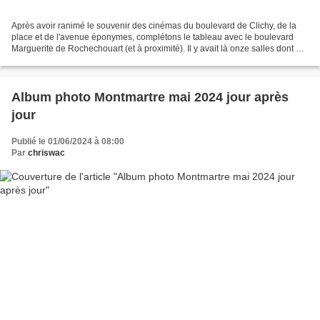
Après avoir ranimé le souvenir des cinémas du boulevard de Clichy, de la
place et de l'avenue éponymes, complétons le tableau avec le boulevard
Marguerite de Rochechouart (et à proximité). Il y avait là onze salles dont ne
subsiste aujourd'hui en tant...
Album photo Montmartre mai 2024 jour après
jour
Publié le 01/06/2024 à 08:00
Par
chriswac