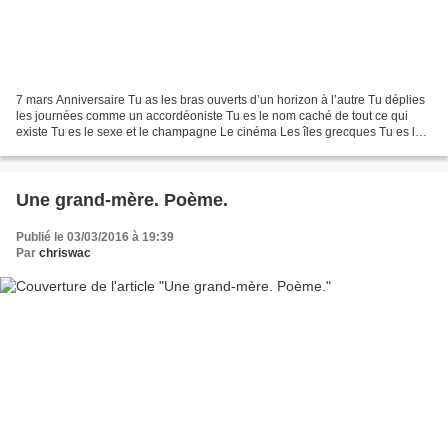
7 mars Anniversaire Tu as les bras ouverts d’un horizon à l’autre Tu déplies
les journées comme un accordéoniste Tu es le nom caché de tout ce qui
existe Tu es le sexe et le champagne Le cinéma Les îles grecques Tu es la
danse des chevaux Les meubles...
Une grand-mère. Poème.
Publié le 03/03/2016 à 19:39
Par
chriswac