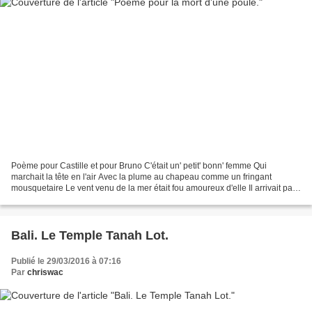
Poème pour Castille et pour Bruno C'était un' petit' bonn' femme Qui
marchait la tête en l'air Avec la plume au chapeau comme un fringant
mousquetaire Le vent venu de la mer était fou amoureux d'elle Il arrivait par
derrière et soufflait dans ses dentelles...
Bali. Le Temple Tanah Lot.
Publié le 29/03/2016 à 07:16
Par
chriswac