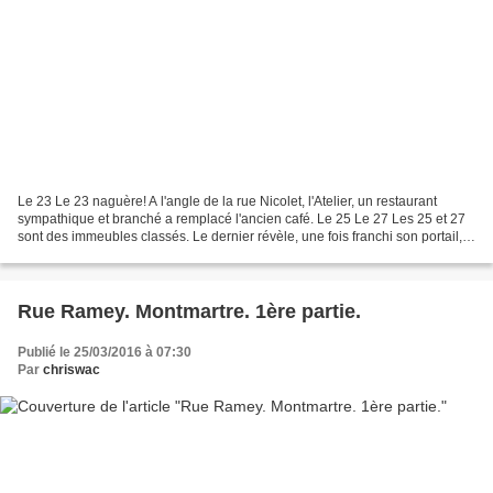
Le 23 Le 23 naguère! A l'angle de la rue Nicolet, l'Atelier, un restaurant
sympathique et branché a remplacé l'ancien café. Le 25 Le 27 Les 25 et 27
sont des immeubles classés. Le dernier révèle, une fois franchi son portail,
un petit hôtel Louis Philippe...
Rue Ramey. Montmartre. 1ère partie.
Publié le 25/03/2016 à 07:30
Par
chriswac