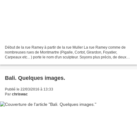
Début de la rue Ramey à partir de la rue Muller La rue Ramey comme de
nombreuses rues de Montmartre (Pigalle, Cortot, Girardon, Foyatier,
Carpeaux etc... ) porte le nom d'un sculpteur. Soyons plus précis, de deux
sculpteurs, père et fils : Claude et Jules. Claude...
Bali. Quelques images.
Publié le 22/03/2016 à 13:33
Par
chriswac