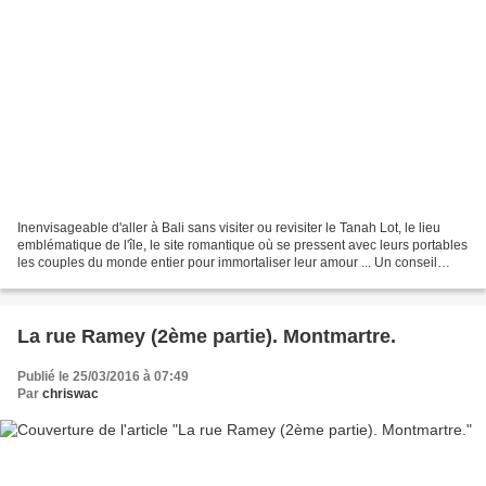
Inenvisageable d'aller à Bali sans visiter ou revisiter le Tanah Lot, le lieu
emblématique de l'île, le site romantique où se pressent avec leurs portables
les couples du monde entier pour immortaliser leur amour ... Un conseil
d'ami : n'y allez pas l'après-midi...
La rue Ramey (2ème partie). Montmartre.
Publié le 25/03/2016 à 07:49
Par
chriswac