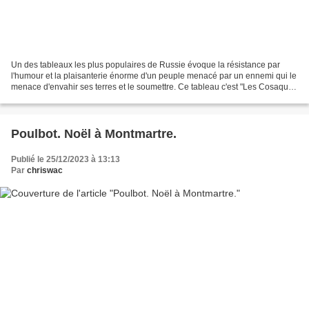
Un des tableaux les plus populaires de Russie évoque la résistance par
l'humour et la plaisanterie énorme d'un peuple menacé par un ennemi qui le
menace d'envahir ses terres et le soumettre. Ce tableau c'est "Les Cosaques
zaporogues écrivant une lettre...
Poulbot. Noël à Montmartre.
Publié le 25/12/2023 à 13:13
Par
chriswac