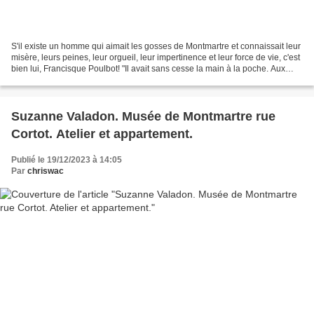
S'il existe un homme qui aimait les gosses de Montmartre et connaissait leur
misère, leurs peines, leur orgueil, leur impertinence et leur force de vie, c'est
bien lui, Francisque Poulbot! "Il avait sans cesse la main à la poche. Aux
petits il donnait...
Suzanne Valadon. Musée de Montmartre rue
Cortot. Atelier et appartement.
Publié le 19/12/2023 à 14:05
Par
chriswac