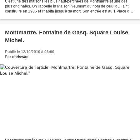
C'est une des maisons les plus haut-perchées de Montmartre et une des
plus originales. On l'appelle la Maison Neumont du nom de celui qui la fit
construire en 1905 et l'habita jusqu'à sa mort. Son entrée est au 1 Place du
Calvaire... Les pigeons se sont...
Montmartre. Fontaine de Gasq. Square Louise
Michel.
Publié le 12/10/2010 à 06:00
Par
chriswac