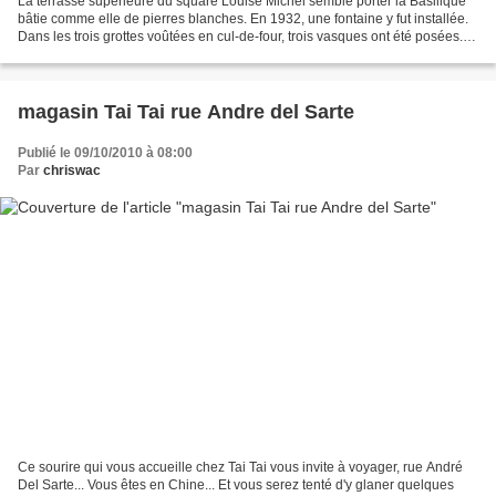
La terrasse supérieure du square Louise Michel semble porter la Basilique
bâtie comme elle de pierres blanches. En 1932, une fontaine y fut installée.
Dans les trois grottes voûtées en cul-de-four, trois vasques ont été posées.
L'eau s'y précipite, ruisselle...
magasin Tai Tai rue Andre del Sarte
Publié le 09/10/2010 à 08:00
Par
chriswac
Ce sourire qui vous accueille chez Tai Tai vous invite à voyager, rue André
Del Sarte... Vous êtes en Chine... Et vous serez tenté d'y glaner quelques