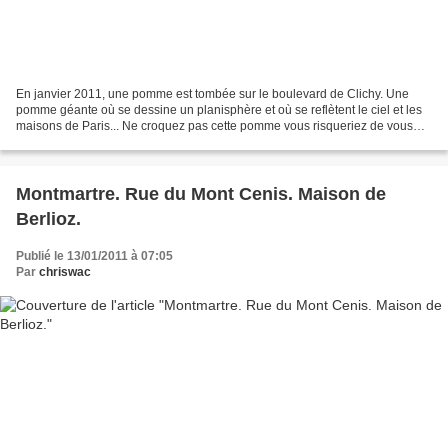
En janvier 2011, une pomme est tombée sur le boulevard de Clichy. Une
pomme géante où se dessine un planisphère et où se reflètent le ciel et les
maisons de Paris... Ne croquez pas cette pomme vous risqueriez de vous
casser les dents sur son acier-miroir....
Montmartre. Rue du Mont Cenis. Maison de
Berlioz.
Publié le 13/01/2011 à 07:05
Par
chriswac