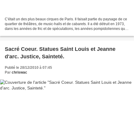
C'était un des plus beaux cirques de Paris. Il faisait partie du paysage de ce
quartier de théâtres, de music-halls et de cabarets. Il a été détruit en 1973,
dans les années de fric et de spéculations, les années pompidoliennes qui
ont vu, entre autres,...
Sacré Coeur. Statues Saint Louis et Jeanne
d'arc. Justice, Sainteté.
Publié le 28/12/2010 à 07:45
Par
chriswac