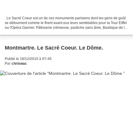
. Le Sacré Coeur est un de ces monuments parisiens dont les gens de goût
se détournent comme le firent avant eux leurs semblables pour la Tour Eiffel
ou l'Opéra Garnier. Pâtisserie crémeuse, pastiche sans âme, Basilique de la
revanche contre les Communards......
Montmartre. Le Sacré Coeur. Le Dôme.
Publié le 18/12/2010 à 07:45
Par
chriswac