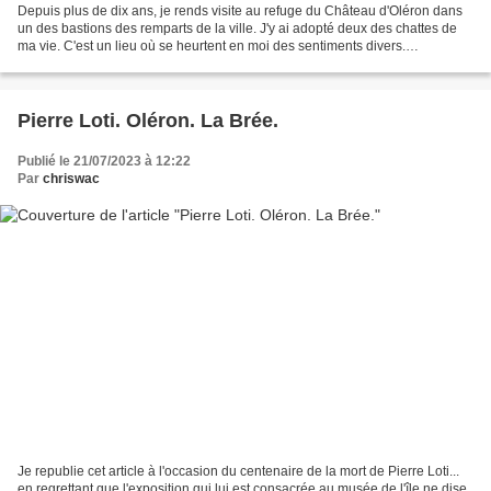
Depuis plus de dix ans, je rends visite au refuge du Château d'Oléron dans
un des bastions des remparts de la ville. J'y ai adopté deux des chattes de
ma vie. C'est un lieu où se heurtent en moi des sentiments divers.
L'admiration pour le dévouement de...
Pierre Loti. Oléron. La Brée.
Publié le 21/07/2023 à 12:22
Par
chriswac
Je republie cet article à l'occasion du centenaire de la mort de Pierre Loti...
en regrettant que l'exposition qui lui est consacrée au musée de l'île ne dise