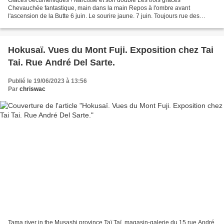
Chevauchée fantastique, main dans la main Repos à l'ombre avant
l'ascension de la Butte 6 juin. Le sourire jaune. 7 juin. Toujours rue des
Saules, le violoniste qui séduit par son talent et...
Hokusaï. Vues du Mont Fuji. Exposition chez Tai
Tai. Rue André Del Sarte.
Publié le 19/06/2023 à 13:56
Par
chriswac
Tama river in the Musashi province Taï Taï, magasin-galerie du 15 rue André