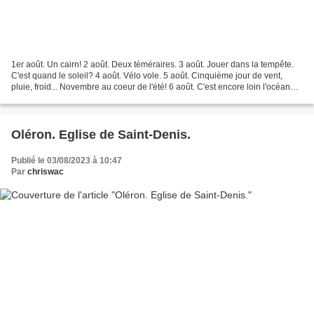
1er août. Un cairn! 2 août. Deux téméraires. 3 août. Jouer dans la tempête.
C'est quand le soleil? 4 août. Vélo vole. 5 août. Cinquième jour de vent,
pluie, froid... Novembre au coeur de l'été! 6 août. C'est encore loin l'océan? 7
août. Trempette en ligne....
Oléron. Eglise de Saint-Denis.
Publié le 03/08/2023 à 10:47
Par
chriswac