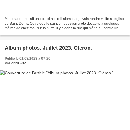
Montmartre me fait un petit clin d' œil alors que je vais rendre visite à l'église
de Saint-Denis. Outre que le saint en question a été décapité à quelques
mètres de chez moi, sur la butte, il y a dans la rue qui mène au centre un
moulin de la Galette!...
Album photos. Juillet 2023. Oléron.
Publié le 01/08/2023 à 07:20
Par
chriswac