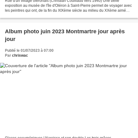
Rue d'un village oléronais (Christian Couillaud vers 1940) Une belle
exposition au musée de l'île d'Oléron à Saint-Pierre permet de voyager avec
les peintres qui ont, de la fin du XIXème siècle au milieu du XXème aimé
notre île dont ils ont voulu fixer...
Album photo juin 2023 Montmartre jour après
jour
Publié le 01/07/2023 à 07:00
Par
chriswac
Glaces oecuméniques ! Narcisse et son double Les trois grâces