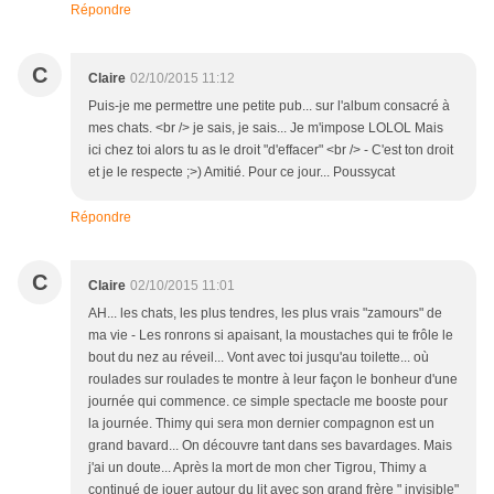
Répondre
C
Claire
02/10/2015 11:12
Puis-je me permettre une petite pub... sur l'album consacré à
mes chats. <br /> je sais, je sais... Je m'impose LOLOL Mais
ici chez toi alors tu as le droit "d'effacer" <br /> - C'est ton droit
et je le respecte ;>) Amitié. Pour ce jour... Poussycat
Répondre
C
Claire
02/10/2015 11:01
AH... les chats, les plus tendres, les plus vrais "zamours" de
ma vie - Les ronrons si apaisant, la moustaches qui te frôle le
bout du nez au réveil... Vont avec toi jusqu'au toilette... où
roulades sur roulades te montre à leur façon le bonheur d'une
journée qui commence. ce simple spectacle me booste pour
la journée. Thimy qui sera mon dernier compagnon est un
grand bavard... On découvre tant dans ses bavardages. Mais
j'ai un doute... Après la mort de mon cher Tigrou, Thimy a
continué de jouer autour du lit avec son grand frère " invisible"