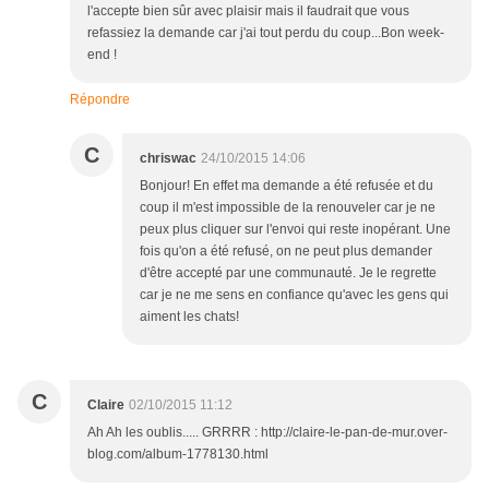
l'accepte bien sûr avec plaisir mais il faudrait que vous
refassiez la demande car j'ai tout perdu du coup...Bon week-
end !
Répondre
C
chriswac
24/10/2015 14:06
Bonjour! En effet ma demande a été refusée et du
coup il m'est impossible de la renouveler car je ne
peux plus cliquer sur l'envoi qui reste inopérant. Une
fois qu'on a été refusé, on ne peut plus demander
d'être accepté par une communauté. Je le regrette
car je ne me sens en confiance qu'avec les gens qui
aiment les chats!
C
Claire
02/10/2015 11:12
Ah Ah les oublis..... GRRRR : http://claire-le-pan-de-mur.over-
blog.com/album-1778130.html