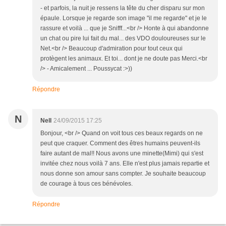
- et parfois, la nuit je ressens la tête du cher disparu sur mon
épaule. Lorsque je regarde son image "il me regarde" et je le
rassure et voilà ... que je Snifff...<br /> Honte à qui abandonne
un chat ou pire lui fait du mal... des VDO douloureuses sur le
Net.<br /> Beaucoup d'admiration pour tout ceux qui
protègent les animaux. Et toi... dont je ne doute pas Merci.<br
/> - Amicalement ... Poussycat :>))
Répondre
N
Nell
24/09/2015 17:25
Bonjour, <br /> Quand on voit tous ces beaux regards on ne
peut que craquer. Comment des êtres humains peuvent-ils
faire autant de mal!! Nous avons une minette(Mimi) qui s'est
invitée chez nous voilà 7 ans. Elle n'est plus jamais repartie et
nous donne son amour sans compter. Je souhaite beaucoup
de courage à tous ces bénévoles.
Répondre