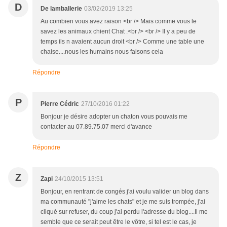
D
De lamballerie
03/02/2019 13:25
Au combien vous avez raison <br /> Mais comme vous le
savez les animaux chient Chat .<br /> <br /> Il y a peu de
temps ils n avaient aucun droit <br /> Comme une table une
chaise....nous les humains nous faisons cela
Répondre
P
Pierre Cédric
27/10/2016 01:22
Bonjour je désire adopter un chaton vous pouvais me
contacter au 07.89.75.07 merci d'avance
Répondre
Z
Zapi
24/10/2015 13:51
Bonjour, en rentrant de congés j'ai voulu valider un blog dans
ma communauté "j'aime les chats" et je me suis trompée, j'ai
cliqué sur refuser, du coup j'ai perdu l'adresse du blog....Il me
semble que ce serait peut être le vôtre, si tel est le cas, je