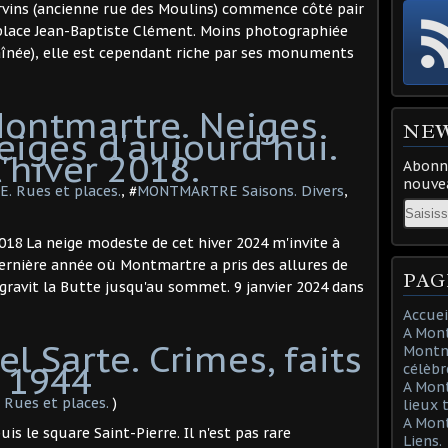
orvins (ancienne rue des Moulins) commence côté pair
 place Jean-Baptiste Clément. Moins photographiée
aînée), elle est cependant riche par ses monuments
Montmartre. Neiges
NE
eiges d'aujourd'hui.
l'hiver 2018.
Abonne
nouvea
 Rues et places.
, #
MONTMARTRE Saisons. Divers
,
Email
2018 La neige modeste de cet hiver 2024 m'invite à
 dernière année où Montmartre a pris des allures de
PAG
 gravit la Butte jusqu'au sommet. 9 janvier 2024 dans
Accuei
A Mont
l Sarte. Crimes, faits
Montma
t 1944
célèbr
A Mon
ues et places.
)
lieux 
A Mont
is le square Saint-Pierre. Il n'est pas rare
Liens.