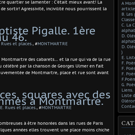
tre quartier se lamenter : C'était mieux avant! La
A Mont
de sortir! Agressivité, incivilité nous pourrissent la
article
B. Les
Class
C. La 
tiste Pigalle. 1ère
alphab
au 46.
D. Olé
alphab
ues et places.
, #
MONTMARTRE
D. Olé
)
E. List
 Montmartre des cabarets.... et la rue qui va de la rue
F. Poè
au célébré par la chanson de Georges Ulmer en fait
F. Poè
 mouvementée de Montmartre, place et rue sont avant
F. Poè
F.Poèm
G. Poè
aces, squares avec des
Liens.
Liste
mmes à Montmartre.
Oléron
Conta
 Rues et places.
, #
MONTMARTRE
CAT
mbreuses à être honorées dans les rues de Paris
lques années elles trouvent une place moins chiche