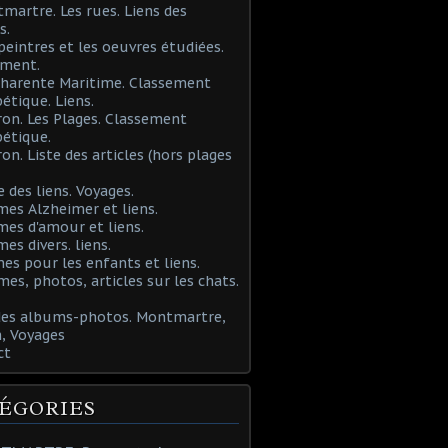
martre. Les rues. Liens des
s.
 peintres et les oeuvres étudiées.
ement.
Charente Maritime. Classement
étique. Liens.
ron. Les Plages. Classement
étique.
ron. Liste des articles (hors plages
e des liens. Voyages.
mes Alzheimer et liens.
mes d'amour et liens.
mes divers. liens.
es pour les enfants et liens.
mes, photos, articles sur les chats.
 des albums-photos. Montmartre,
, Voyages
ct
ÉGORIES