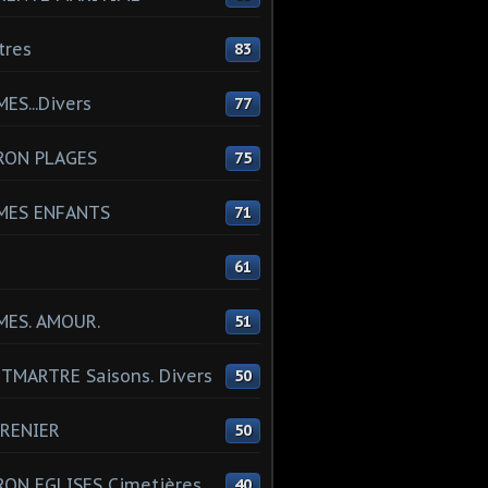
tres
83
ES...Divers
77
RON PLAGES
75
MES ENFANTS
71
61
MES. AMOUR.
51
MARTRE Saisons. Divers
50
RENIER
50
ON EGLISES Cimetières
40