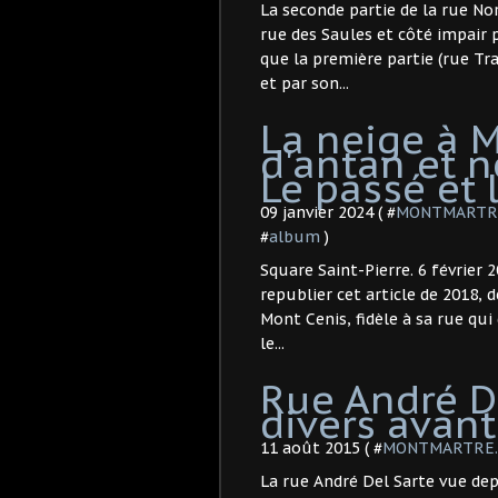
La seconde partie de la rue N
rue des Saules et côté impair
que la première partie (rue Tr
et par son...
La neige à 
d'antan et n
Le passé et 
09 janvier 2024 ( #
MONTMARTRE.
#
album
)
Square Saint-Pierre. 6 février 
republier cet article de 2018,
Mont Cenis, fidèle à sa rue qui
le...
Rue André De
divers avan
11 août 2015 ( #
MONTMARTRE. R
La rue André Del Sarte vue depu