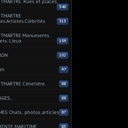
MARTRE. Rues et places.
340
TMARTRE
res.Artistes.Clébrités
313
TMARTRE Monuments.
ets. Lieux
159
RON
102
um
97
TMARTRE Cimetière.
88
GES...
88
ES Chats.. photos..articles
87
RENTE MARITIME
83