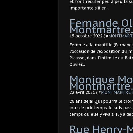
et font reculer peu à peu la
importante s'il en...
Fernande Oli
Montmartre
15 octobre 2022 ( #
MONTMARTRE 
Femme à la mantille (Fernande O
l'occasion de l'exposition du 
Picasso, dans l'intimité du Bat
Olivier...
Monique Mor
Montmartre. 
22 avril 2021 ( #
MONTMARTRE Pei
28 ans déjà! Qui pourra le croi
jour de printemps. Je suis pass
temps où elle y vivait. Il y a d
Rue Henry-Mo