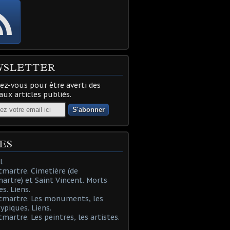
WSLETTER
z-vous pour être averti des
ux articles publiés.
ES
l
martre. Cimetière (de
rtre) et Saint Vincent. Morts
es. Liens.
tmartre. Les monuments, les
typiques. Liens.
martre. Les peintres, les artistes.