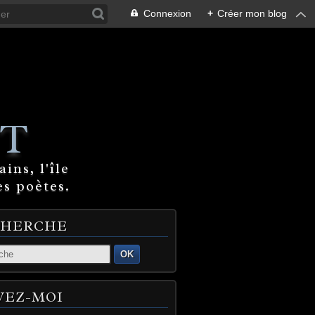
Connexion
+
Créer mon blog
T
ins, l'île
es poètes.
CHERCHE
OK
VEZ-MOI