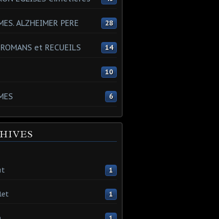
ES. ALZHEIMER PERE
28
 ROMANS et RECUEILS
14
s
10
MES
6
HIVES
ût
1
let
1
n
1