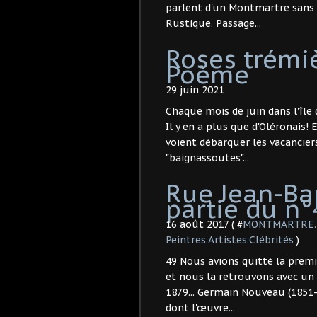
parlent d'un Montmartre sans 
Rustique. Passage...
Roses trémiè
Poème
29 juin 2021
Chaque mois de juin dans l'île d
Il y en a plus que d'Oléronais!
voient débarquer les vacancier
"baignassoutes"...
Rue Jean-Bap
partie du n°
16 août 2017 ( #
MONTMARTRE. R
Peintres.Artistes.Clébrités
)
49 Nous avions quitté la premi
et nous la retrouvons avec un
1879... Germain Nouveau (1851-
dont l'œuvre...