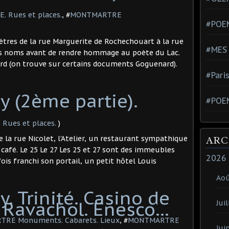
 Rues et places.
, #
MONTMARTRE
#POEM
ètres de la rue Marguerite de Rochechouart à la rue
#MES
urs noms avant de rendre hommage au poète du Lac.
ard (on trouve sur certains documents Goguenard).
#Pari
y (2ème partie).
#POE
.
ues et places.
)
de la rue Nicolet, l'Atelier, un restaurant sympathique
ARC
 café. Le 25 Le 27 Les 25 et 27 sont des immeubles
2026
fois franchi son portail, un petit hôtel Louis
Ao
y. Trinité. Casino de
. Ravachol. Enesco...
Juil
RE Monuments. Cabarets. Lieux
, #
MONTMARTRE
Jui