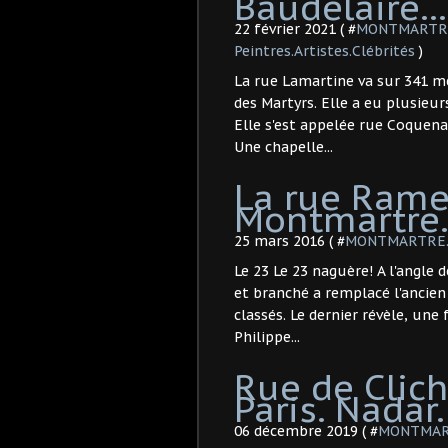
Baudelaire...
22 février 2021 ( #
MONTMARTRE.
Peintres.Artistes.Clébrités
)
La rue Lamartine va sur 341 m
des Martyrs. Elle a eu plusie
Elle s'est appelée rue Coquen
Une chapelle...
La rue Rame
Montmartre
25 mars 2016 ( #
MONTMARTRE. R
Le 23 Le 23 naguère! A l'angle 
et branché a remplacé l'ancien
classés. Le dernier révèle, une 
Philippe...
Rue de Clich
Paris. Nadar
06 décembre 2019 ( #
MONTMART