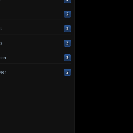
2
l
2
s
3
rier
3
vier
2