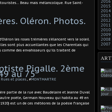
2016
touristes… Beau mais mélancolique. Rue Saint-
2015
2014
2013
res. Oléron. Photos.
2012
2011
2010
2009
2008
'Oléron les roses trémières s'élancent vers le soleil.
2007
 Elles sont plus accueillantes que les Charentais qui
s comme des envahisseurs qu'ils traitent de
ART
tiste Pigalle. 2ème
49 au 75
ues et places.
, #
MONTMARTRE
ère partie de la rue avec Baudelaire et Jeanne Duval
 autre poète, Germain Nouveau qui habita au 49 en
1920) est un de ces météores de la poésie française