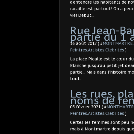
d'entendre les habitants de no
racaille est partout! On a peur 
vie! Début...
Rue Jean-Bap
partie du 1 
16 août 2017 ( #
MONTMARTRE. R
Peintres.Artistes.Clébrités
)
La place Pigalle est le cœur du
Blanche jusqu'au petit jet d'e
partie... Mais dans l'histoire
tout...
Les rues, pl
noms de fe
05 février 2021 ( #
MONTMARTRE.
Peintres.Artistes.Clébrités
)
Certes les femmes sont peu no
mais à Montmartre depuis que