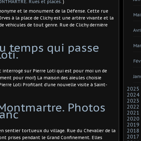
NTMARTRE. Rues et places.
)
omonyme et le monument de la Défense. Cette rue
Mai
Orves à la place de Clichy est une artère vivante et la
 véhicules de tout genre. Rue de Clichy dernière
Avri
u temps qui passe
Mar
oti.
Fév
 interrogé sur Pierre Loti qui est pour moi un de
Jan
ement pour moi!) La maison des aïeules choisie
rre Loti Profitant d'une nouvelle visite à Saint-
2025
2024
2023
 Montmartre. Photos
2022
lanc
2021
2020
2019
2018
en sentier tortueux du village. Rue du Chevalier de la
2017
ont prises pendant le Grand Confinement. Elles