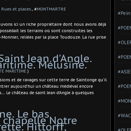
.
ues et places.
, #
MONTMARTRE
#Pein
vons ici un riche propriétaire dont nous avons déjà
#POEM
 possédait les terrains où sont construites les
-Monnier, reliées par la place Toudouze. La rue prise
#OLE
aint Jean d'Angle.
#POE
ritime. Mélusine.
TE MARITIME
)
#ASIE
asions et de ravages sur cette terre de Saintonge qu'il
#POE
ntrer aujourd'hui un château médiéval encore
.... Le château de saint Jean d'Angle à quelques
#MONT
ne. Le bas
#WAC
 chapelle Notre
tte. Hittorff,
#OLER