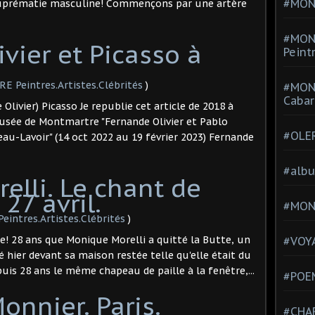
#MONT
 suprématie masculine! Commençons par une artère
#MON
vier et Picasso à
Peint
.
Peintres.Artistes.Clébrités
)
#MON
Cabar
livier) Picasso Je republie cet article de 2018 à
musée de Montmartre "Fernande Olivier et Pablo
#OLE
eau-Lavoir" (14 oct 2022 au 19 février 2023) Fernande
#alb
elli. Le chant de
27 avril.
#MON
ntres.Artistes.Clébrités
)
re! 28 ans que Monique Morelli a quitté la Butte, un
#VOYA
é hier devant sa maison restée telle qu'elle était du
epuis 28 ans le même chapeau de paille à la fenêtre,...
#POEM
nnier. Paris.
#CHA