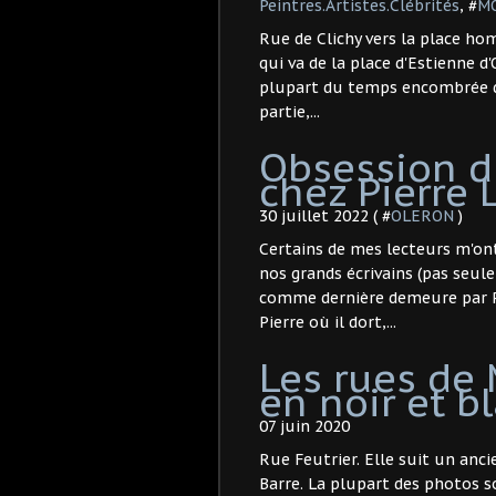
Peintres.Artistes.Clébrités
, #
MO
Rue de Clichy vers la place h
qui va de la place d'Estienne d'
plupart du temps encombrée de
partie,...
Obsession d
chez Pierre L
30 juillet 2022 ( #
OLERON
)
Certains de mes lecteurs m'ont
nos grands écrivains (pas seul
comme dernière demeure par Pie
Pierre où il dort,...
Les rues de
en noir et b
07 juin 2020
Rue Feutrier. Elle suit un anci
Barre. La plupart des photos s