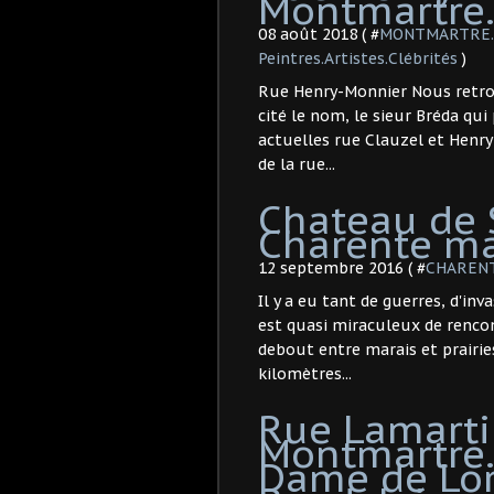
Montmartre
08 août 2018 ( #
MONTMARTRE. R
Peintres.Artistes.Clébrités
)
Rue Henry-Monnier Nous retrou
cité le nom, le sieur Bréda qui
actuelles rue Clauzel et Henry
de la rue...
Chateau de S
Charente ma
12 septembre 2016 ( #
CHAREN
Il y a eu tant de guerres, d'inv
est quasi miraculeux de renco
debout entre marais et prairies
kilomètres...
Rue Lamarti
Montmartre.
Dame de Lore