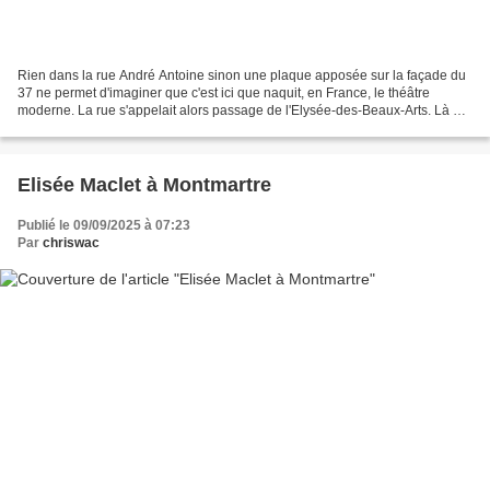
Rien dans la rue André Antoine sinon une plaque apposée sur la façade du
37 ne permet d'imaginer que c'est ici que naquit, en France, le théâtre
moderne. La rue s'appelait alors passage de l'Elysée-des-Beaux-Arts. Là où
s'élève le bel immeuble 1900 (le...
Elisée Maclet à Montmartre
Publié le 09/09/2025 à 07:23
Par
chriswac