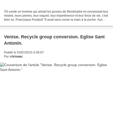
S'il existe un homme qui aimait les gosses de Montmartre et connaissait leur
misère, leurs peines, leur orgueil, leur impertinence et leur force de vie, c'est
bien lui, Francisque Poulbot! "Il avait sans cesse la main à la poche. Aux
petits il donnait...
Venise. Recycle group conversion. Eglise Sant
Antonin.
Publié le 03/07/2015 à 08:07
Par
chriswac