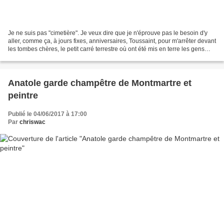
Je ne suis pas "cimetière". Je veux dire que je n'éprouve pas le besoin d'y
aller, comme ça, à jours fixes, anniversaires, Toussaint, pour m'arrêter devant
les tombes chères, le petit carré terrestre où ont été mis en terre les gens
que j'aime. Je ne...
Anatole garde champêtre de Montmartre et
peintre
Publié le 04/06/2017 à 17:00
Par
chriswac