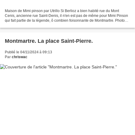
Maison de Mimi pinson par Utrillo Si Berlioz a bien habité rue du Mont
Cenis, ancienne rue Saint-Denis, il n'en est pas de même pour Mimi Pinson
qui fait partie de la légende, ô combien foisonnante de Montmartre. Photo
1901 La modeste maison du village...
Montmartre. La place Saint-Pierre.
Publié le 04/11/2024 à 09:13
Par
chriswac