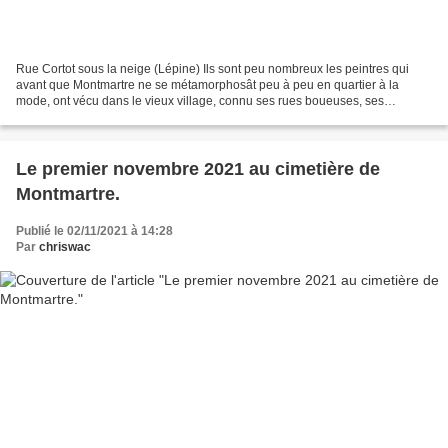
Rue Cortot sous la neige (Lépine) Ils sont peu nombreux les peintres qui
avant que Montmartre ne se métamorphosât peu à peu en quartier à la
mode, ont vécu dans le vieux village, connu ses rues boueuses, ses
maisons modestes. Stanislas Lépine est l'un...
Le premier novembre 2021 au cimetière de
Montmartre.
Publié le 02/11/2021 à 14:28
Par
chriswac