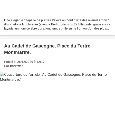
Une élégante chapelle de pierres s'élève au bord d'une des avenues "chic"
du cimetière Montmartre (avenue Berlioz, division 2). Elle porte, gravé sur sa
façade, un nom célèbre qui a longtemps brillé sur le fronton d'un des plus
beaux cirques de France......
Au Cadet de Gascogne. Place du Tertre
Montmartre.
Publié le 26/12/2020 à 12:17
Par
chriswac