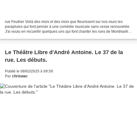
rue Feutrier Voilà des mois et des mois que fleurissent sur nos murs les
parapluies qui font penser à une comédie musicale sans cesse renouvelée.
J'ai voulu en recueillir quelques uns qui font chanter les rues de Montmartre
avant qu'ils ne pâlissent et...
Le Théâtre Libre d'André Antoine. Le 37 de la
rue. Les débuts.
Publié le 08/02/2025 à 09:50
Par
chriswac