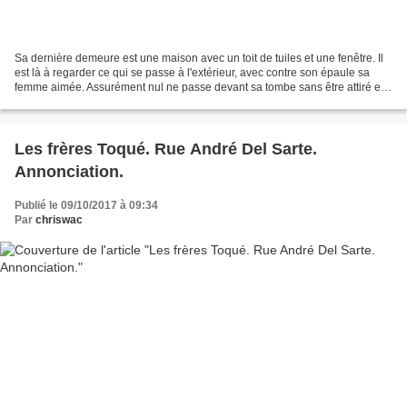
Sa dernière demeure est une maison avec un toit de tuiles et une fenêtre. Il
est là à regarder ce qui se passe à l'extérieur, avec contre son épaule sa
femme aimée. Assurément nul ne passe devant sa tombe sans être attiré et
séduit. L'envie est grande...
Les frères Toqué. Rue André Del Sarte.
Annonciation.
Publié le 09/10/2017 à 09:34
Par
chriswac