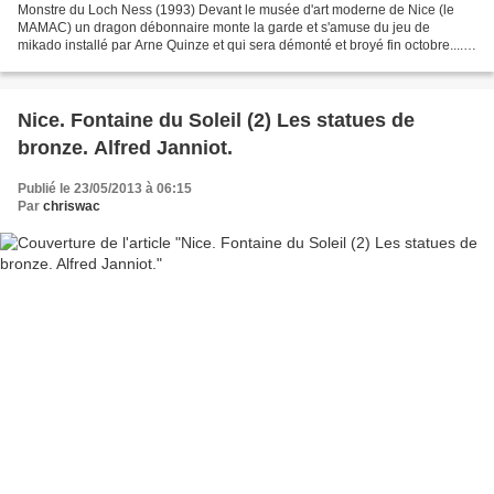
Monstre du Loch Ness (1993) Devant le musée d'art moderne de Nice (le
MAMAC) un dragon débonnaire monte la garde et s'amuse du jeu de
mikado installé par Arne Quinze et qui sera démonté et broyé fin octobre....
Chaos in Motion. Arne Quinze (2013) Il ignore...
Nice. Fontaine du Soleil (2) Les statues de
bronze. Alfred Janniot.
Publié le 23/05/2013 à 06:15
Par
chriswac