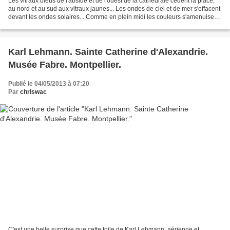
Les vitraux bleus de l'abside et de l'ouest de la cathédrale cèdent la place,
au nord et au sud aux vitraux jaunes... Les ondes de ciel et de mer s'effacent
devant les ondes solaires... Comme en plein midi les couleurs s'amenuisent
jusqu'à ne plus laisser...
Karl Lehmann. Sainte Catherine d'Alexandrie.
Musée Fabre. Montpellier.
Publié le 04/05/2013 à 07:20
Par
chriswac
C'est une belle surprise que cette toile de Karl Lehmann, aérienne et