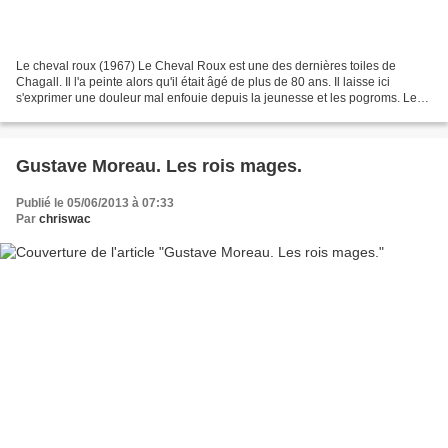
Le cheval roux (1967) Le Cheval Roux est une des dernières toiles de
Chagall. Il l'a peinte alors qu'il était âgé de plus de 80 ans. Il laisse ici
s'exprimer une douleur mal enfouie depuis la jeunesse et les pogroms. Le
fond de la toile est couleur de...
Gustave Moreau. Les rois mages.
Publié le 05/06/2013 à 07:33
Par
chriswac