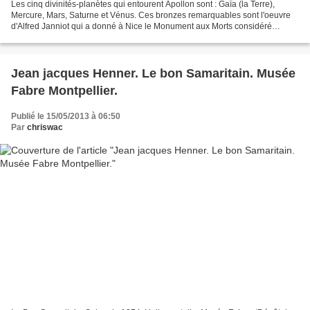
Les cinq divinités-planètes qui entourent Apollon sont : Gaïa (la Terre),
Mercure, Mars, Saturne et Vénus. Ces bronzes remarquables sont l'oeuvre
d'Alfred Janniot qui a donné à Nice le Monument aux Morts considéré
comme le plus beau de France et à Paris...
Jean jacques Henner. Le bon Samaritain. Musée
Fabre Montpellier.
Publié le 15/05/2013 à 06:50
Par
chriswac