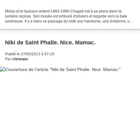
Moïse et le buisson ardent 1960-1966 Chagall est à sa place dans la
lumière niçoise. Son musée est entouré d'oliviers et regarde vers la baie
lumineuse. Il y a dans ce paysage du midi une harmonie, une évidence, une
jeunesse qui conviennent au peintre....
Niki de Saint Phalle. Nice. Mamac.
Publié le 27/05/2013 à 07:15
Par
chriswac