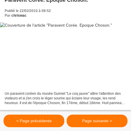
Publié le 22/02/2010 à 08:52
Par
chriswac
Un paravent coréen du musée Guimet "Le coq jaune" attire l'attention des
visiteurs et si j'en crois le léger sourire qui éclaire leur visage, les rend
heureux. Il est de l'époque Choson, fin 17ème, début 18ème. Huit panneaux
de 131,5 sur 042,5 déplient...
< Page précédente
Page suivante >