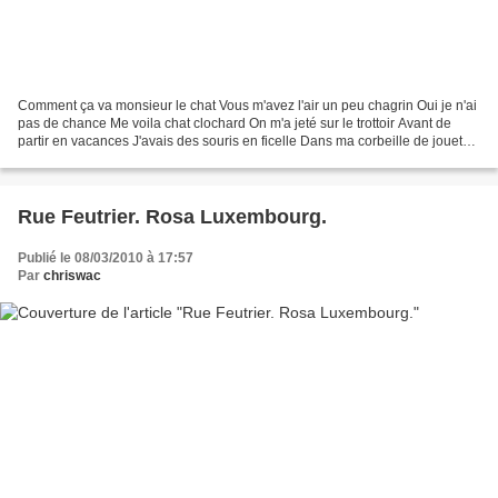
Comment ça va monsieur le chat Vous m'avez l'air un peu chagrin Oui je n'ai
pas de chance Me voila chat clochard On m'a jeté sur le trottoir Avant de
partir en vacances J'avais des souris en ficelle Dans ma corbeille de jouets
Pendant la nuit je ronronnais...
Rue Feutrier. Rosa Luxembourg.
Publié le 08/03/2010 à 17:57
Par
chriswac