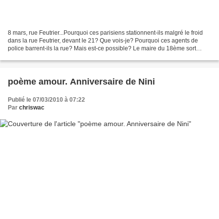
8 mars, rue Feutrier...Pourquoi ces parisiens stationnent-ils malgré le froid
dans la rue Feutrier, devant le 21? Que vois-je? Pourquoi ces agents de
police barrent-ils la rue? Mais est-ce possible? Le maire du 18ème sort
d'une voiture noire, ventre en...
poème amour. Anniversaire de Nini
Publié le 07/03/2010 à 07:22
Par
chriswac