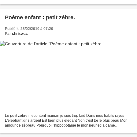
des Poèmes des 12 mois de Fujiwara...
Poème enfant : petit zèbre.
Publié le 28/02/2010 à 07:20
Par
chriswac
Le petit zèbre mécontent maman je suis trop laid Dans mes habits rayés
L'éléphant gris argent Est bien plus élégant Non c'est toi le plus beau Mon
amour de zébreau Pourquoi l'hippopotame le monsieur et la dame
S'habillent gris satin quand ils sortent...