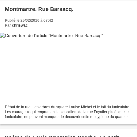
Montmartre. Rue Barsacq.
Publié le 25/02/2010 à 07:42
Par
chriswac
Début de la rue. Les arbres du square Louise Michel et le toit du funiculaire.
Les courageux qui empruntent les escaliers de la rue Foyatier plutôt que le
funiculaire, ne peuvent manquer de découvrir cette rue typique du quartier...
elle n'a rien d'exceptionnel...