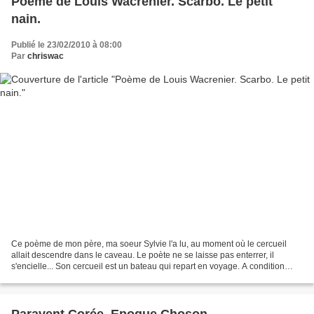
Poème de Louis Wacrenier. Scarbo. Le petit
nain.
Publié le 23/02/2010 à 08:00
Par
chriswac
Ce poème de mon père, ma soeur Sylvie l'a lu, au moment où le cercueil
allait descendre dans le caveau. Le poète ne se laisse pas enterrer, il
s'encielle... Son cercueil est un bateau qui repart en voyage. A condition
d'aimer, on peut le suivre des yeux......
Paravent Corée. Epoque Choson.