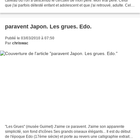
caveau où l'on a descendu le cercueil de mon père. Mon vrai père. Celui
que j'ai parfois détesté enfant et adolescent et que j'ai retrouvé, adulte. Celui
dont je me suis...
paravent Japon. Les grues. Edo.
Publié le 03/03/2010 à 07:50
Par
chriswac
"Les Grues" (musée Guimet) J'aime ce paravent. J'aime son apparente
simplicité, son fond d'icônes Ses grands oiseaux élégants... Il est du début
de l'époque Edo (17ème siècle) et porte au revers une calligraphie extraite