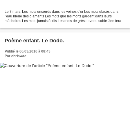
Le 7 mars. Les mots enserrés dans les veines d'or Les mots glacés dans
l'eau bleue des diamants Les mots que les morts gardent dans leurs
mâchoires Les mots jamais écrits Les mots de grès devenu sable J'en ferai
des bijoux à tes poignets J'en ferai un...
Poème enfant. Le Dodo.
Publié le 06/03/2010 à 08:43
Par
chriswac