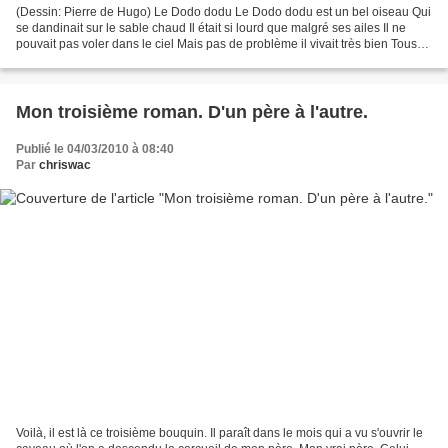
(Dessin: Pierre de Hugo) Le Dodo dodu Le Dodo dodu est un bel oiseau Qui
se dandinait sur le sable chaud Il était si lourd que malgré ses ailes Il ne
pouvait pas voler dans le ciel Mais pas de problème il vivait très bien Tous
les animaux étaient ses...
Mon troisième roman. D'un père à l'autre.
Publié le 04/03/2010 à 08:40
Par
chriswac
Voilà, il est là ce troisième bouquin. Il paraît dans le mois qui a vu s'ouvrir le