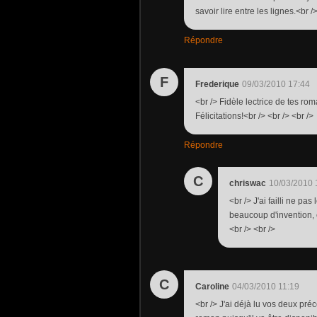
savoir lire entre les lignes.<br /
Répondre
F
Frederique
09/03/2010 17:44
<br /> Fidèle lectrice de tes rom
Félicitations!<br /> <br /> <br />
Répondre
C
chriswac
10/03/2010 
<br /> J'ai failli ne pas
beaucoup d'invention, e
<br /> <br />
C
Caroline
04/03/2010 11:19
<br /> J'ai déjà lu vos deux pr