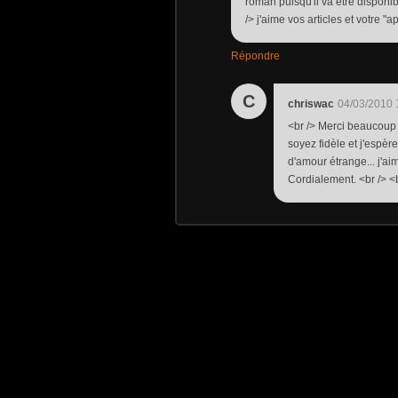
roman puisqu'il va être disponib
/> j'aime vos articles et votre "a
Répondre
C
chriswac
04/03/2010 
<br /> Merci beaucoup 
soyez fidèle et j'espè
d'amour étrange... j'aim
Cordialement. <br /> <b