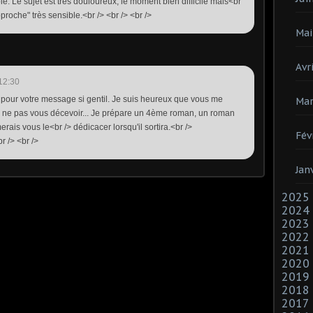
le. Le sujet est très douloureux, le moment bien difficile mais<br
pproche" très sensible.<br /> <br /> <br />
Mai
Avri
12:30
pour votre message si gentil. Je suis heureux que vous me
Mar
re ne pas vous décevoir... Je prépare un 4ème roman, un roman
erais vous le<br /> dédicacer lorsqu'il sortira.<br />
Fév
r /> <br />
Jan
2025
2024
2023
2022
2021
2020
2019
2018
2017