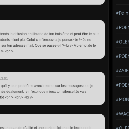
#Pein
#POEM
nds la diffusion en librarie de ton troisième et peut-être le plus
édents m'ont plu. Celui-ci m'émouvra, je pense.<br /> Je ne
#OLE
 sur ton adresse mail. Que se passe-t-il ?<br /> A bientôt de te
 /> <br />
#POE
#ASIE
13:01
#POE
s qu'il y a un problème avec internet car les messages que je
rnés également. je m'explique mieux ton silence! Je vais
ôt <br /> <br /> <br />
#MONT
#WAC
#OLER
s une part de réalité et une part de fiction et le lecteur doit