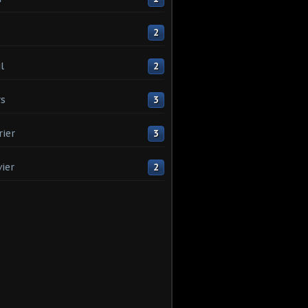
2
l
2
s
3
rier
3
vier
2