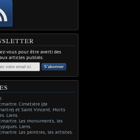
WSLETTER
z-vous pour être averti des
ux articles publiés.
ES
l
martre. Cimetière (de
rtre) et Saint Vincent. Morts
es. Liens.
tmartre. Les monuments, les
typiques. Liens.
martre. Les peintres, les artistes.