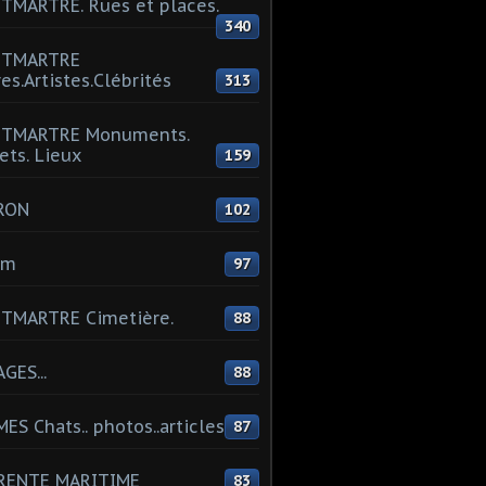
MARTRE. Rues et places.
340
TMARTRE
res.Artistes.Clébrités
313
TMARTRE Monuments.
ets. Lieux
159
RON
102
um
97
TMARTRE Cimetière.
88
GES...
88
ES Chats.. photos..articles
87
RENTE MARITIME
83