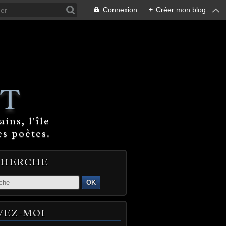
Connexion
+
Créer mon blog
T
ins, l'île
es poètes.
CHERCHE
OK
VEZ-MOI