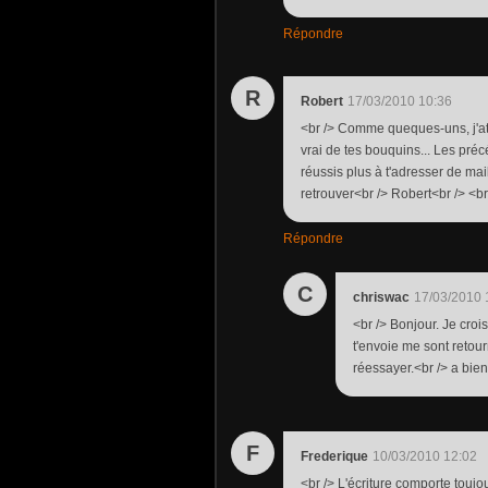
Répondre
R
Robert
17/03/2010 10:36
<br /> Comme queques-uns, j'atte
vrai de tes bouquins... Les préc
réussis plus à t'adresser de mail
retrouver<br /> Robert<br /> <br
Répondre
C
chriswac
17/03/2010 
<br /> Bonjour. Je croi
t'envoie me sont retou
réessayer.<br /> a bient
F
Frederique
10/03/2010 12:02
<br /> L'écriture comporte toujour