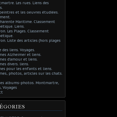
martre. Les rues. Liens des
s.
 peintres et les oeuvres étudiées.
ement.
Charente Maritime. Classement
étique. Liens.
ron. Les Plages. Classement
étique.
ron. Liste des articles (hors plages
e des liens. Voyages.
mes Alzheimer et liens.
mes d'amour et liens.
mes divers. liens.
es pour les enfants et liens.
mes, photos, articles sur les chats.
 des albums-photos. Montmartre,
, Voyages
ct
ÉGORIES