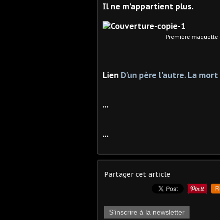
Il ne m'appartient plus.
Première maquette de co
Lien
D'un père l'autre. La mor
...
...
Partager cet article
R
S'inscrire à la newsletter