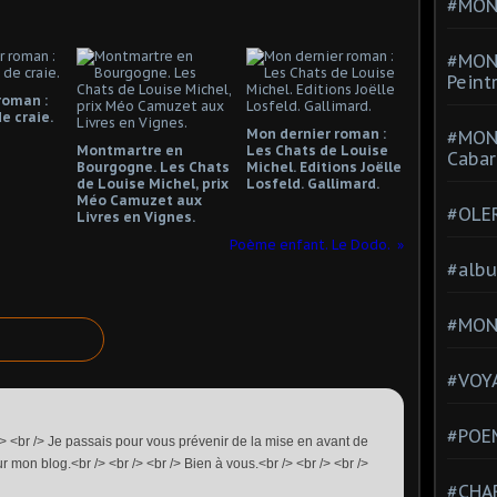
#MONT
#MON
Peint
roman :
e craie.
Mon dernier roman :
#MON
Montmartre en
Les Chats de Louise
Cabar
Bourgogne. Les Chats
Michel. Editions Joëlle
de Louise Michel, prix
Losfeld. Gallimard.
Méo Camuzet aux
#OLE
Livres en Vignes.
Poème enfant. Le Dodo.
#alb
#MON
#VOYA
#POEM
 /> <br /> Je passais pour vous prévenir de la mise en avant de
 mon blog.<br /> <br /> <br /> Bien à vous.<br /> <br /> <br />
#CHA