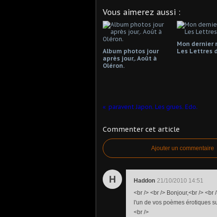
Vous aimerez aussi :
Mon dernier 
Album photos jour
Les Lettres d
après jour,. Août à
Oléron.
paravent Japon. Les grues. Edo.
Commenter cet article
Ajouter un commentaire
H
Haddon
21/10/2010 14:51
<br /> <br /> Bonjour,<br /> <br
l'un de vos poèmes érotiques sur
<br />