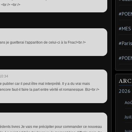
> <br /> <br />
#POEM
#MES
ans je guetterai l'apparition de celui-ci à la Fnac!<br />
#Pari
#POE
10:34
ARC
 le publier car il peut être mal interprété. Il y a du vrai mais
ncore faut-il faire la part entre vérité et romanesque. Biz<br />
2026
Ao
Juil
écédents livres Je vais me précipiter pour commander ce nouveau
Jui