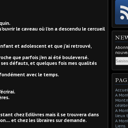
quin.
 s'ouvrir le caveau où l'on a descendu le cercueil
NE
enfant et adolescent et que j'ai retrouvé,
Abonne
nouvea
proche que parfois j'en ai été bouleversé.
Email
 ses défauts, et quelques fois mes qualités
rofondément avec le temps.
PAG
Accuei
écrirai.
A Mont
ères.
Montma
célèbr
A Mon
instant chez Edilivres mais il se trouvera dans
lieux 
n.... et chez les libraires sur demande.
A Mont
Liens.