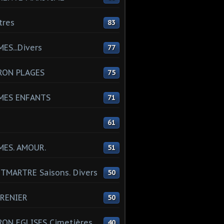
tres
83
ES...Divers
77
RON PLAGES
75
MES ENFANTS
71
61
MES. AMOUR.
51
MARTRE Saisons. Divers
50
RENIER
50
ON EGLISES Cimetières
40