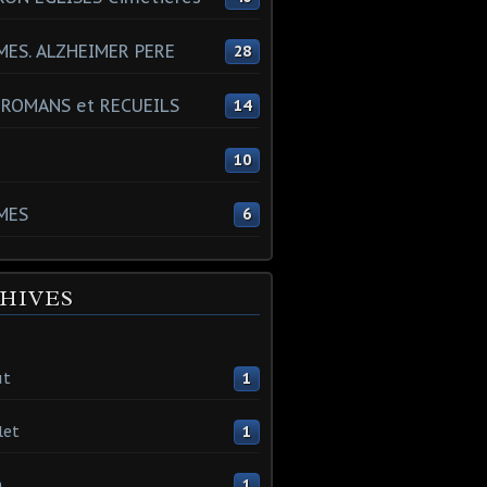
ES. ALZHEIMER PERE
28
 ROMANS et RECUEILS
14
s
10
MES
6
HIVES
ût
1
let
1
n
1