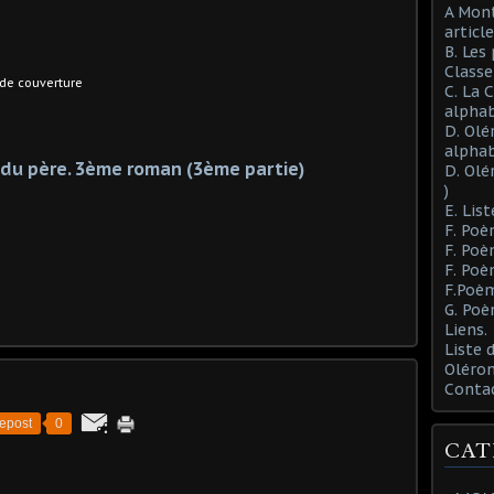
A Mont
article
B. Les
Class
uverture
C. La 
alphab
D. Olé
alphab
t du père. 3ème roman (3ème partie)
D. Olé
)
E. List
F. Poè
F. Poè
F. Poè
F.Poèm
G. Poè
Liens.
Liste
Oléron
Conta
epost
0
CAT