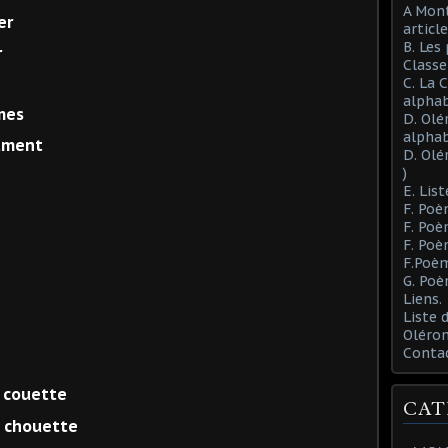
A Mont
er
article
B. Les
r
Class
C. La 
alphab
umes
D. Olé
alphab
lument
D. Olé
)
E. List
F. Poè
F. Poè
F. Poè
F.Poèm
G. Poè
Liens.
Liste
Oléron
Conta
a couette
CAT
a chouette