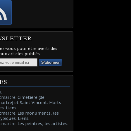
WSLETTER
z-vous pour être averti des
ux articles publiés.
ES
l
martre. Cimetière (de
rtre) et Saint Vincent. Morts
es. Liens.
tmartre. Les monuments, les
typiques. Liens.
martre. Les peintres, les artistes.