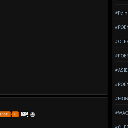
#Pein
.
#POEM
#OLE
#POE
#ASIE
#POE
#MONT
#WAC
epost
0
#OLER