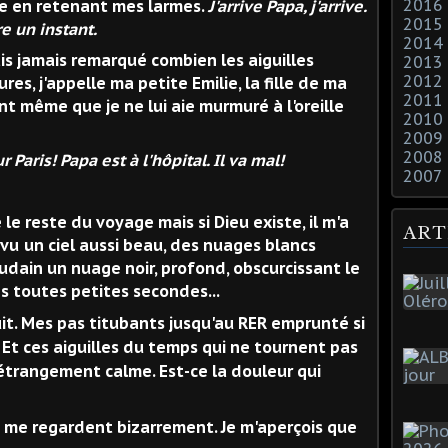
2016
 en retenant mes larmes.
J'arrive Papa, j'arrive.
2015
re un instant.
2014
is jamais remarqué combien les aiguilles
2013
2012
es, j'appelle ma petite Emilie, la fille de ma
2011
nt même que je ne lui aie murmuré à l'oreille
2010
2009
2008
r Paris! Papa est à l'hôpital. Il va mal!
2007
le reste du voyage mais si Dieu existe, il m'a
ART
 vu
un ciel aussi beau, des nuages blancs
udain un nuage noir, profond, obscurcissant le
es toutes petites secondes...
it. Mes pas titubants jusqu'au RER emprunté si
. Et ces aiguilles du temps qui ne tournent pas
, étrangement calme. Est-ce la douleur qui
s me regardent bizarrement. Je m'aperçois que