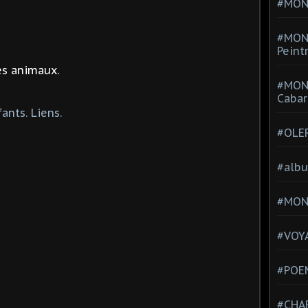
#MONT
#MON
Peint
es animaux.
#MON
Cabar
ants. Liens.
#OLE
#alb
#MON
#VOYA
#POEM
#CHA