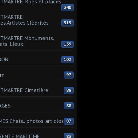
MARTRE. Rues et places.
340
TMARTRE
res.Artistes.Clébrités
313
TMARTRE Monuments.
ets. Lieux
159
RON
102
um
97
TMARTRE Cimetière.
88
GES...
88
ES Chats.. photos..articles
87
RENTE MARITIME
83