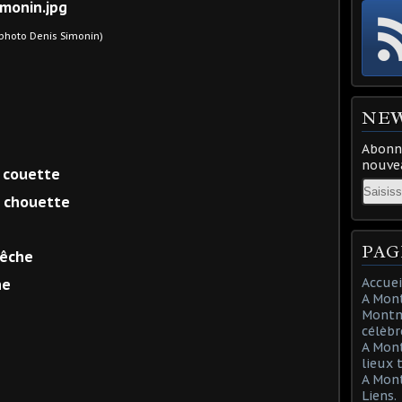
enis Simonin)
NE
Abonne
nouvea
a couette
Email
a chouette
PAG
bêche
Accuei
he
A Mont
Montma
célèbr
A Mon
lieux 
A Mont
Liens.