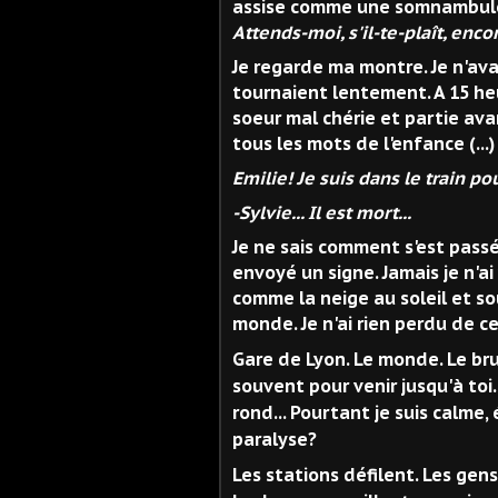
assise comme une somnambule
Attends-moi, s'il-te-plaît, enco
Je regarde ma montre. Je n'ava
tournaient lentement. A 15 heur
soeur mal chérie et partie ava
tous les mots de l'enfance (...)
Emilie! Je suis dans le train pou
-Sylvie... Il est mort...
Je ne sais comment s'est passé 
envoyé un signe. Jamais je n'ai
comme la neige au soleil et so
monde. Je n'ai rien perdu de c
Gare de Lyon. Le monde. Le bru
souvent pour venir jusqu'à toi
rond... Pourtant je suis calme
paralyse?
Les stations défilent. Les gen