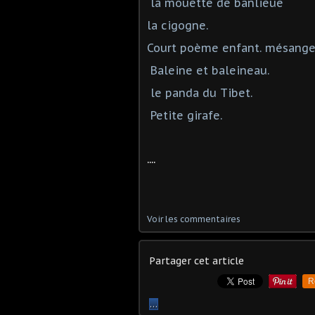
la mouette de banlieue
la cigogne.
Court poème enfant. mésange
Baleine et baleineau.
le panda du Tibet.
Petite girafe.
....
Voir les commentaires
Partager cet article
R
…