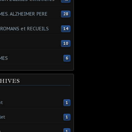
ES. ALZHEIMER PERE
28
 ROMANS et RECUEILS
14
s
10
MES
6
HIVES
ût
1
let
1
n
1