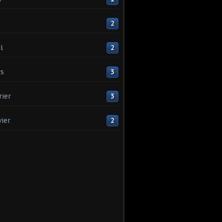
2
l
2
s
3
rier
3
vier
2