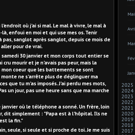
Mai
endroit où j'ai si mal. Le mal à vivre, le mal à
Avri
t-là, enfoui en moi et qui use mes os. Tenir
 pas, sanglot après sanglot, depuis ce mois de
Mar
aller pour de vrai.
e samedi 30 janvier et mon corps tout entier se
Fév
 cru mourir et je n'avais pas peur, mais la
s mon coeur que les battements se sont
Jan
i monte ne s'arrête plus de déglinguer ma
nces que tu m'as imposés. J'ai perdu mes mots,
2025
. Pas un jour, pas une heure sans que ma marche
2024
2023
2022
e janvier où le téléphone a sonné. Un frère, loin
2021
r, dit simplement : "Papa est à l'hôpital. Ils ne
2020
2019
st la fin."
2018
ain, seule, si seule et si proche de toi. Je me suis
2017