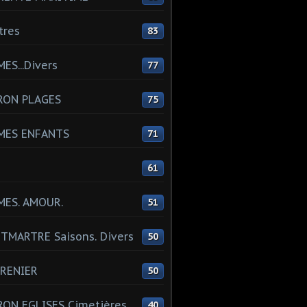
tres
83
ES...Divers
77
RON PLAGES
75
MES ENFANTS
71
61
MES. AMOUR.
51
MARTRE Saisons. Divers
50
RENIER
50
ON EGLISES Cimetières
40