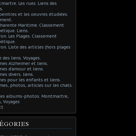
martre. Les rues. Liens des
s.
 peintres et les oeuvres étudiées.
ement.
Charente Maritime. Classement
étique. Liens.
ron. Les Plages. Classement
étique.
ron. Liste des articles (hors plages
e des liens. Voyages.
mes Alzheimer et liens.
mes d'amour et liens.
mes divers. liens.
es pour les enfants et liens.
mes, photos, articles sur les chats.
 des albums-photos. Montmartre,
, Voyages
ct
ÉGORIES