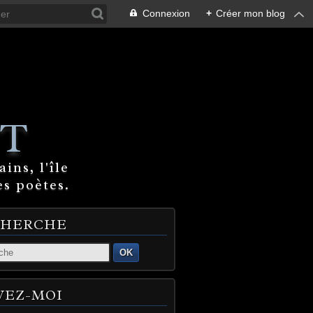
Connexion
+
Créer mon blog
T
ins, l'île
es poètes.
CHERCHE
OK
VEZ-MOI