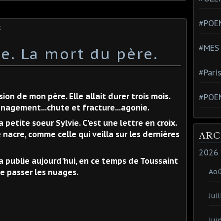
#POEM
c
#MES
ie. La mort du père.
#Pari
on de mon père. Elle allait durer trois mois.
#POE
énagement...chute et fracture...agonie.
a petite soeur Sylvie. C'est une lettre en croix.
 nacre, comme celle qui veilla sur les dernières
ARC
2026
la publie aujourd'hui, en ce temps de Toussaint
e passer les nuages.
Ao
Juil
Jui