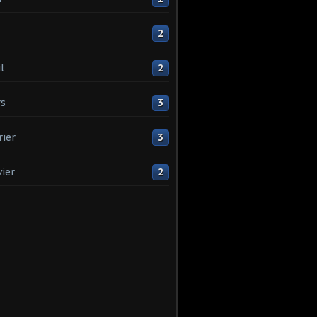
2
l
2
s
3
rier
3
vier
2