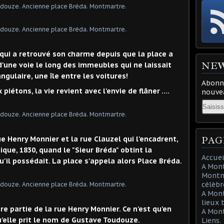
 qui a retrouvé son charme depuis que la place a
NE
d'une voie le long des immeubles qui ne laissait
ngulaire, une île entre les voitures!
Abonne
piétons, la vie revient avec l'envie de flâner ….
nouvea
Email
PAG
e Henry Monnier et la rue Clauzel qui l'encadrent,
que, 1830, quand le "Sieur Bréda" obtint la
Accuei
u'il possédait. La place s'appela alors Place Bréda.
A Mont
Montma
célèbr
A Mon
lieux 
re partie de la rue Henry Monnier. Ce n'est qu'en
A Mont
qu'elle prit le nom de Gustave Toudouze.
Liens.