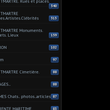
MARTRE. Rues et places.
340
TMARTRE
res.Artistes.Clébrités
313
TMARTRE Monuments.
ets. Lieux
159
RON
102
um
97
TMARTRE Cimetière.
88
GES...
88
ES Chats.. photos..articles
87
RENTE MARITIME
83