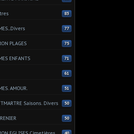
tres
83
ES...Divers
77
RON PLAGES
75
MES ENFANTS
71
61
MES. AMOUR.
51
MARTRE Saisons. Divers
50
RENIER
50
ON EGLISES Cimetières
40