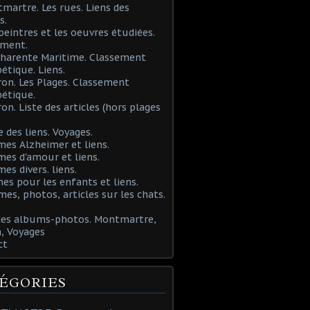
martre. Les rues. Liens des
s.
 peintres et les oeuvres étudiées.
ement.
Charente Maritime. Classement
étique. Liens.
ron. Les Plages. Classement
étique.
ron. Liste des articles (hors plages
e des liens. Voyages.
mes Alzheimer et liens.
mes d'amour et liens.
mes divers. liens.
es pour les enfants et liens.
mes, photos, articles sur les chats.
 des albums-photos. Montmartre,
, Voyages
ct
ÉGORIES