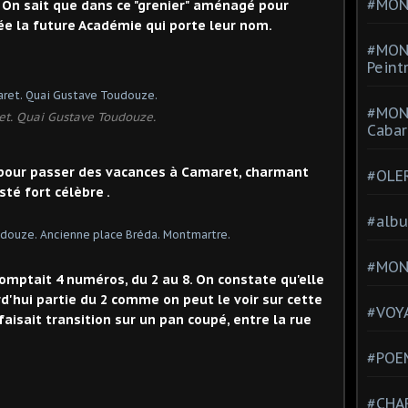
#MONT
l. On sait que dans ce "grenier" aménagé pour
née la future Académie qui porte leur nom.
#MON
Peint
#MON
t. Quai Gustave Toudouze.
Cabar
s pour passer des vacances à Camaret, charmant
#OLE
sté fort célèbre .
#alb
#MON
mptait 4 numéros, du 2 au 8. On constate qu'elle
urd'hui partie du 2 comme on peut le voir sur cette
#VOYA
isait transition sur un pan coupé, entre la rue
#POEM
#CHA