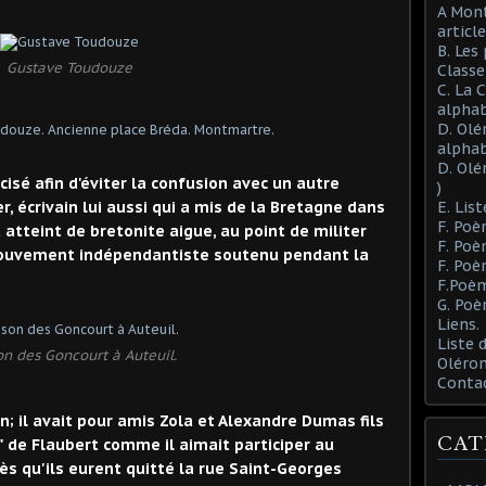
A Mont
article
B. Les
Gustave Toudouze
Class
C. La 
alphab
D. Olé
alphab
D. Olé
isé afin d'éviter la confusion avec un autre
)
r, écrivain lui aussi qui a mis de la Bretagne dans
E. List
F. Poè
atteint de bretonite aigue, au point de militer
F. Poè
mouvement indépendantiste soutenu pendant la
F. Poè
F.Poèm
G. Poè
Liens.
Liste
n des Goncourt à Auteuil.
Oléron
Conta
en; il avait pour amis Zola et Alexandre Dumas fils
CAT
" de Flaubert comme il aimait participer au
ès qu'ils eurent quitté la rue Saint-Georges