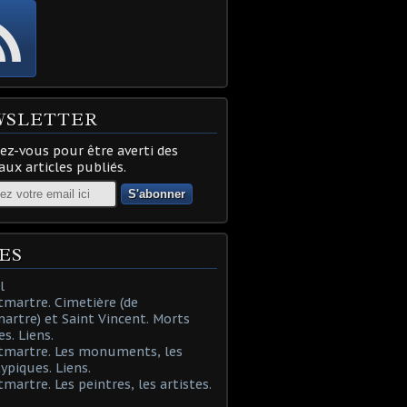
WSLETTER
z-vous pour être averti des
ux articles publiés.
ES
l
martre. Cimetière (de
rtre) et Saint Vincent. Morts
es. Liens.
tmartre. Les monuments, les
typiques. Liens.
martre. Les peintres, les artistes.