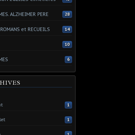
ES. ALZHEIMER PERE
28
 ROMANS et RECUEILS
14
s
10
MES
6
HIVES
ût
1
let
1
n
1