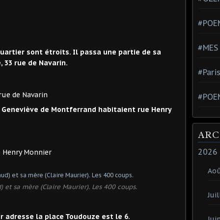
#POEM
#MES
uartier sont étroits. Il passa une partie de sa
, 33 rue de Navarin.
#Pari
rue de Navarin
#POE
eneviève de Montferrand habitaient rue Henry
ARC
2026
Monnier
Ao
) et sa mère (Claire Maurier). Les 400 coups.
Juil
r adresse la place Toudouze est le 6.
Jui