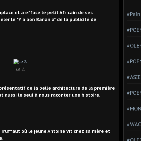
placé et a effacé le petit Africain de ses
#Pein
ler le "Y'a bon Banania" de la publicité de
#POEM
#OLE
#POE
Le 2.
#ASIE
présentatif de la belle architecture de la première
#POE
t aussi le seul à nous raconter une histoire.
#MONT
#WAC
de Truffaut où le jeune Antoine vit chez sa mère et
e.
#OLER