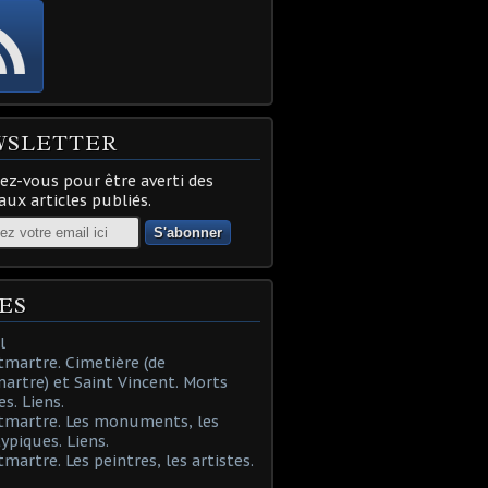
WSLETTER
z-vous pour être averti des
ux articles publiés.
ES
l
martre. Cimetière (de
rtre) et Saint Vincent. Morts
es. Liens.
tmartre. Les monuments, les
typiques. Liens.
martre. Les peintres, les artistes.