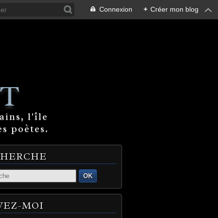
Connexion
+
Créer mon blog
T
ins, l'île
es poètes.
CHERCHE
OK
VEZ-MOI