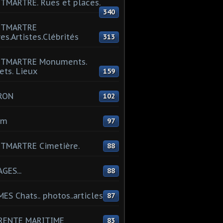
MARTRE. Rues et places.
340
TMARTRE
res.Artistes.Clébrités
313
TMARTRE Monuments.
ets. Lieux
159
RON
102
um
97
TMARTRE Cimetière.
88
GES...
88
ES Chats.. photos..articles
87
RENTE MARITIME
83