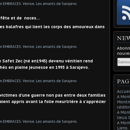
fête et de noces...
es balafres qui lient les corps des amoureux dans
NE
Abonne
nouvea
Email
e Safet Zec (né en1943) devenu vénitien rend
s en pleine jeunesse en 1993 à Sarajevo.
PAG
Accuei
 victimes d'une guerre non pas entre deux familles
A Mont
ient appris avant la folie meurtrière à s'apprécier
Montma
célèbr
A Mon
lieux 
A Mont
Liens.