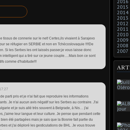
2016
2015
2014
2013
2012
2011
2010
e tissus de connerie sur le net! Certes,ils vivaient à Sarajevo
2009
 pour se réfugier en SERBIE et non en Tchécoslovaquie !!!!De
2008
ien. Si les Serbes les ont laissés passer,je vous laisse donc
2007
intelligent qui a tiré sur ce jeune couple.....Mais bon ce sont
tifs comme d'habitude!!!
ART
17:27
e parti pris et je n'ai fait que reproduire les informations
ts. Je n'ai aucun avis négatif sur les Serbes au contraire. J'ai
arie et je suis allé très souvent à Belgrade, à Nis… j'ai
, j'aime leur langue et leur culture. Je pense que pendant cette
 bien été partagées mais je sais que la Bosnie fait partie du
bes et j'ai déploré les gesticulations de BHL. Je vous trouve