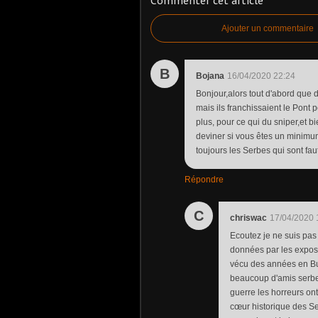
Commenter cet article
Ajouter un commentaire
B
Bojana
16/04/2020 22:24
Bonjour,alors tout d'abord que d
mais ils franchissaient le Pont
plus, pour ce qui du sniper,et b
deviner si vous êtes un minimum 
toujours les Serbes qui sont fau
Répondre
C
chriswac
17/04/2020 
Ecoutez je ne suis pas d
données par les exposan
vécu des années en Bulg
beaucoup d'amis serbes
guerre les horreurs ont
cœur historique des Ser