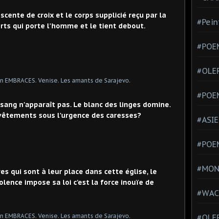
ente de croix et le corps supplicié reçu par la
#Pein
ts qui porte l'homme et le tient debout.
#POEM
#OLE
#POE
u sang n'apparaît pas. Le blanc des linges domine.
 vêtements sous l'urgence des caresses?
#ASIE
#POE
#MONT
 qui sont à leur place dans cette église, le
lence impose sa loi c'est la force inouïe de
#WAC
#OLER