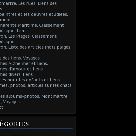
martre. Les rues. Liens des
s.
 peintres et les oeuvres étudiées.
ement.
Charente Maritime. Classement
étique. Liens.
ron. Les Plages. Classement
étique.
ron. Liste des articles (hors plages
e des liens. Voyages.
mes Alzheimer et liens.
mes d'amour et liens.
mes divers. liens.
es pour les enfants et liens.
mes, photos, articles sur les chats.
 des albums-photos. Montmartre,
, Voyages
ct
ÉGORIES