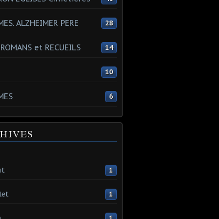
ES. ALZHEIMER PERE
28
 ROMANS et RECUEILS
14
s
10
MES
6
HIVES
ût
1
let
1
n
1