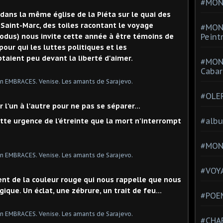
#MONT
 dans la même église de la Piéta sur le quai des
 Saint-Marc, des toiles racontant le voyage
#MON
odus) nous invite cette année à être témoins de
Peint
our qui les luttes politiques et les
taient peu devant la liberté d'aimer.
#MON
Cabar
#OLE
er l'un à l'autre pour ne pas se séparer…
#alb
ette urgence de l'étreinte que la mort n'interrompt
#MON
#VOYA
ment de la couleur rouge qui nous rappelle que nous
ue. Un éclat, une zébrure, un trait de feu...
#POEM
#CHA