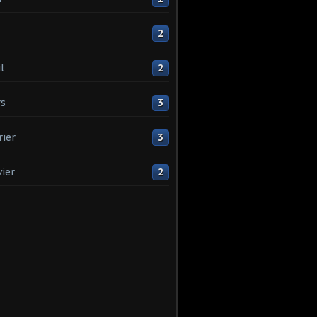
2
l
2
s
3
rier
3
vier
2