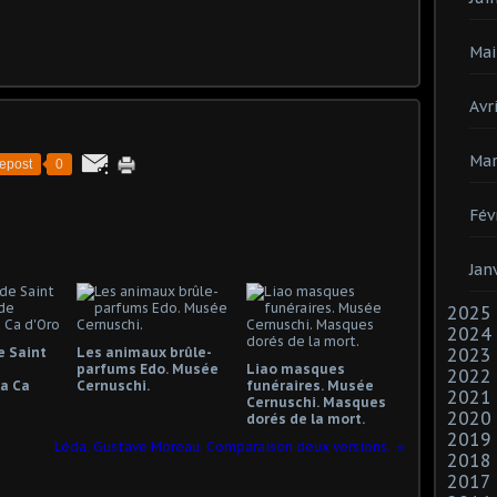
Mai
Avri
Mar
epost
0
Fév
Jan
2025
2024
e Saint
Les animaux brûle-
2023
e
parfums Edo. Musée
Liao masques
2022
a Ca
Cernuschi.
funéraires. Musée
2021
Cernuschi. Masques
2020
dorés de la mort.
2019
Léda. Gustave Moreau. Comparaison deux versions.
2018
2017