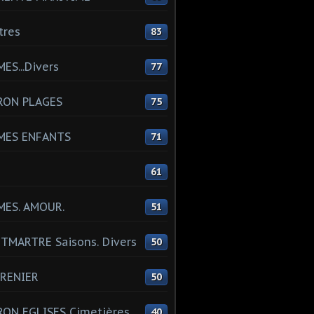
tres
83
ES...Divers
77
RON PLAGES
75
MES ENFANTS
71
61
MES. AMOUR.
51
MARTRE Saisons. Divers
50
RENIER
50
ON EGLISES Cimetières
40