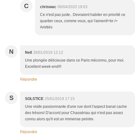
C
chriswac
06/04/2020 19:03
Ce n'est pas juste.. Devraient habiter en priorité ce
quartier ceux, comme vous, qui l'aiment!<br />
Amitiés
N
Nell
26/01/2019 12:12
Une plongée délicieuse dans ce Paris méconnu, pour moi.
Excellent week-end!!!
Répondre
S
SOLSTICE
25/01/2019 17:15
Une visite passionnante d'une rue dont l'aspect banal cache
des trésors! D'accord pour Chassériau qui n'est pas assez
connu alors qu'il est un immense peintre.
Répondre