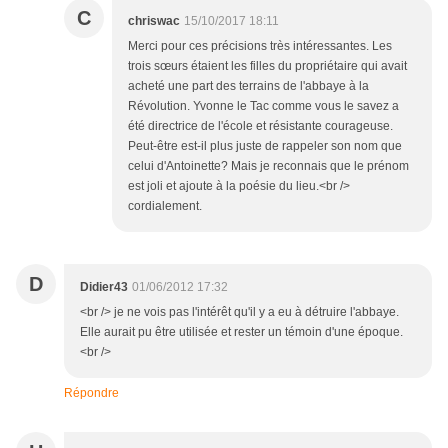
C
chriswac
15/10/2017 18:11
Merci pour ces précisions très intéressantes. Les
trois sœurs étaient les filles du propriétaire qui avait
acheté une part des terrains de l'abbaye à la
Révolution. Yvonne le Tac comme vous le savez a
été directrice de l'école et résistante courageuse.
Peut-être est-il plus juste de rappeler son nom que
celui d'Antoinette? Mais je reconnais que le prénom
est joli et ajoute à la poésie du lieu.<br />
cordialement.
D
Didier43
01/06/2012 17:32
<br /> je ne vois pas l'intérêt qu'il y a eu à détruire l'abbaye.
Elle aurait pu être utilisée et rester un témoin d'une époque.
<br />
Répondre