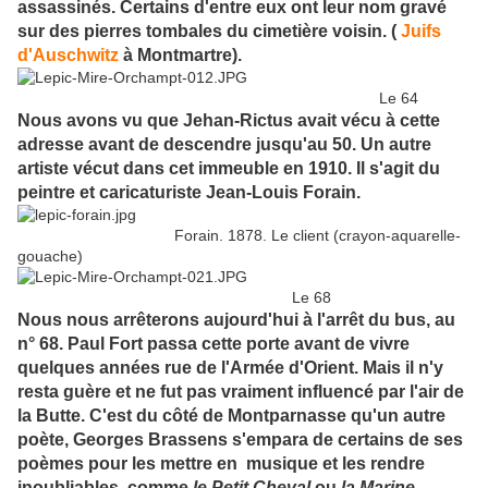
assassinés. Certains d'entre eux ont leur nom gravé
sur des pierres tombales du cimetière voisin. (
Juifs
d'Auschwitz
à Montmartre).
Le 64
Nous avons vu que Jehan-Rictus avait vécu à cette
adresse avant de descendre jusqu'au 50. Un autre
artiste vécut dans cet immeuble en 1910. Il s'agit du
peintre et caricaturiste Jean-Louis Forain.
Forain. 1878. Le client (crayon-aquarelle-
gouache)
Le 68
Nous nous arrêterons aujourd'hui à l'arrêt du bus, au
n° 68. Paul Fort passa cette porte avant de vivre
quelques années rue de l'Armée d'Orient. Mais il n'y
resta guère et ne fut pas vraiment influencé par l'air de
la Butte. C'est du côté de Montparnasse qu'un autre
poète, Georges Brassens s'empara de certains de ses
poèmes pour les mettre en musique et les rendre
inoubliables, comme
le Petit Cheval
ou
la Marine
...