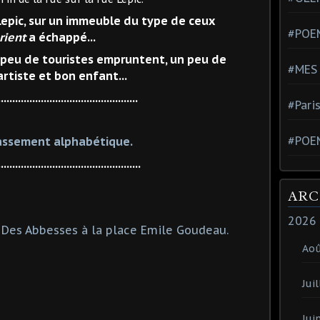
 Lepic, sur un immeuble du type de ceux
#POEM
rient
a échappé...
 peu de touristes empruntent, un peu de
#MES
tiste et bon enfant...
.................................................
#Pari
#POE
assement alphabétique.
..................................................
ARC
2026
 Des Abbesses à la place Emile Goudeau.
Ao
Juil
Jui