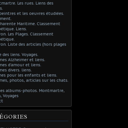
martre. Les rues. Liens des
s.
 peintres et les oeuvres étudiées.
ement.
Charente Maritime. Classement
étique. Liens.
ron. Les Plages. Classement
étique.
ron. Liste des articles (hors plages
e des liens. Voyages.
mes Alzheimer et liens.
mes d'amour et liens.
mes divers. liens.
es pour les enfants et liens.
mes, photos, articles sur les chats.
 des albums-photos. Montmartre,
, Voyages
ct
ÉGORIES