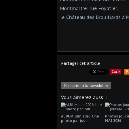
Montmartre: rue Foyatier.
le Château des Brouillards à
...............................................................................
Partager cet article
R
S'inscrire à la newsletter
Vous aimerez aussi :
ALBUM Juin 2026. Une
Photos jour a
photo par jour
MAI 2026