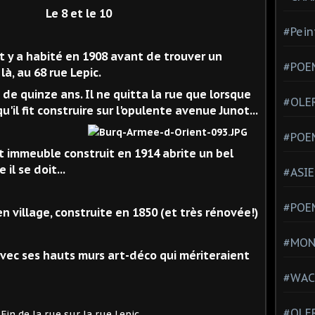
Le 8 et le 10
#Pein
bité en 1908 avant de trouver un
#POEM
à, au 68 rue Lepic.
de quinze ans. Il ne quitta la rue que lorsque
#OLE
u'il fit construire sur l'opulente avenue Junot...
#POE
cet immeuble construit en 1914 abrite un bel
e il se doit...
#ASIE
#POE
n village, construite en 1850 (et très rénovée!)
#MONT
avec ses hauts murs art-déco qui mériteraient
#WAC
#OLER
r la rue Lepic.