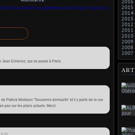
Montmartre.
2016
2015
rtre. Rue Gabrielle. (1) première partie (Foyatier Calvaire)
2014
2013
2012
2011
2010
2009
2008
2007
de Jean Echenoz, qui se passe à Paris.
ART
 de Patrick Modiano "Souvenirs dormants" et il y parle de la rue
ais pas sur les plans actuels. Merci
19:55