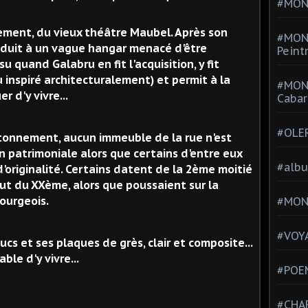
#MONT
acement, du vieux théâtre Maubel. Après son
#MON
réduit à un vague hangar menacé d'être
Peint
 quand Galabru en fit l'acquisition, y fit
u inspiré architecturalement) et permit à la
#MON
r d'y vivre...
Cabar
#OLE
tonnement, aucun immeuble de la rue n'est
ion patrimoniale alors que certains d'entre eux
#alb
'originalité. Certains datent de la 2ème moitié
t du XXème, alors que poussaient sur la
ourgeois.
#MON
#VOYA
stucs et ses plaques de grès, clair et composite...
ble d'y vivre...
#POEM
#CHA