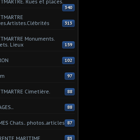
MARTRE. Rues et places.
340
TMARTRE
res.Artistes.Clébrités
313
TMARTRE Monuments.
ets. Lieux
159
RON
102
um
97
TMARTRE Cimetière.
88
GES...
88
ES Chats.. photos..articles
87
RENTE MARITIME
83