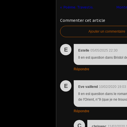
Poème. Travestis.
Montma
Commenter cet article
Ajouter un commentaire
E
Estelle
05/05/2025 22:30
Il en est question dans Bristol 
Répondre
E
Eve vaillend
10/02/2020 19:03
Il en est question dans le roman
de l'Orient, n°9 (que je ne trouv
Répondre
C
chriswac
11/02/2020 