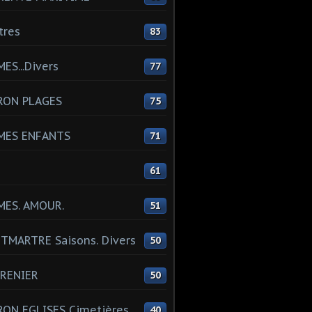
tres
83
ES...Divers
77
RON PLAGES
75
MES ENFANTS
71
61
MES. AMOUR.
51
MARTRE Saisons. Divers
50
RENIER
50
ON EGLISES Cimetières
40