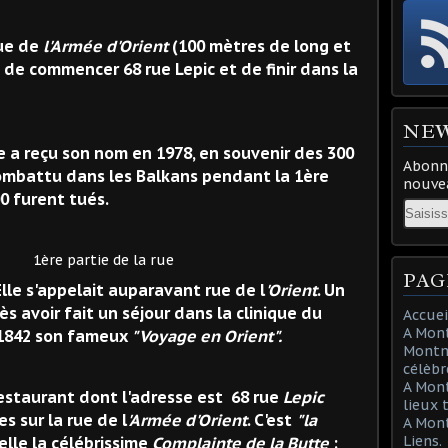
de
l'Armée d'Orient
(100 mètres de long et
é de commencer 68 rue Lepic et de finir dans la
NE
 en 1978, en souvenir des 300
Abonne
combattu dans les Balkans pendant la 1ère
nouvea
0 furent tués.
Email
de la rue
PAG
auparavant rue de l
'Orient
. Un
s avoir fait un séjour dans la clinique du
Accuei
A Mont
 1842 son fameux
"Voyage en Orient".
Montma
célèbr
A Mon
estaurant dont l'adresse est 68 rue
Lepic
lieux 
s sur la rue de l
'Armée d'Orient
. C'est
"la
A Mont
Liens.
lle la célébrissime
Complainte de la Butte
: