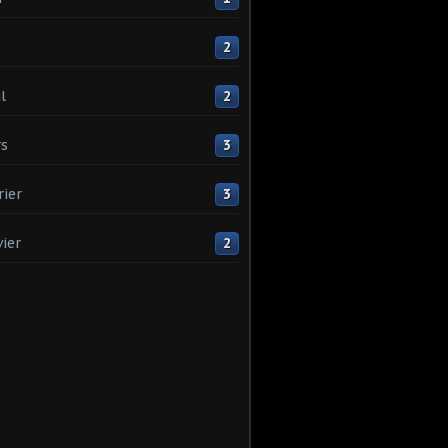
2
l
2
s
3
rier
3
vier
2