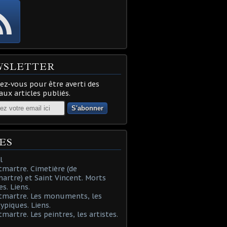
WSLETTER
z-vous pour être averti des
ux articles publiés.
ES
l
martre. Cimetière (de
rtre) et Saint Vincent. Morts
es. Liens.
tmartre. Les monuments, les
typiques. Liens.
martre. Les peintres, les artistes.