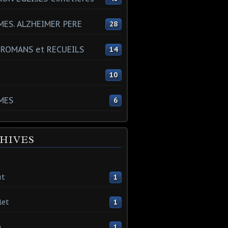
ES. ALZHEIMER PERE
28
 ROMANS et RECUEILS
14
s
10
MES
6
HIVES
ût
1
let
1
n
1