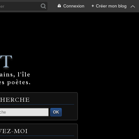
Connexion
+
Créer mon blog
T
ins, l'île
es poètes.
CHERCHE
OK
VEZ-MOI