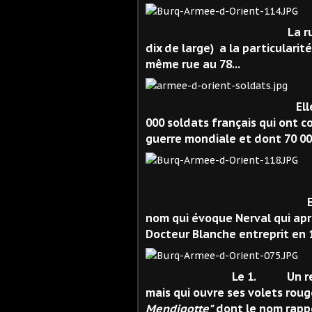
La rue 
dix de large) a la particularit
même rue au 78...
Elle a reçu son nom
000 soldats français qui ont 
guerre mondiale et dont 70 00
1ère partie 
Elle s'appelait 
nom qui évoque Nerval qui aprè
Docteur Blanche entreprit en
Le 1.
Un r
mais qui ouvre ses volets rouge
Mendigotte"
dont le nom rappe