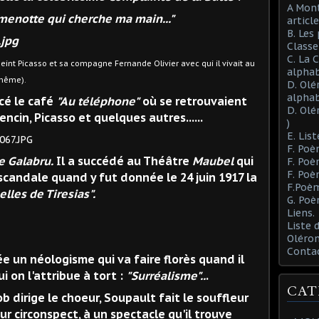
A Mont
 menotte qui cherche ma main..."
article
B. Les
Class
C. La 
peint Picasso et sa compagne Fernande Olivier avec qui il vivait au
alphab
e même).
D. Olé
alphab
e café
"Au téléphone"
où se retrouvaient
D. Olé
encin, Picasso et quelques autres......
)
E. List
F. Poè
e Galabru.
Il a succédé au Théâtre
Maubel
qui
F. Poè
F. Poè
scandale quand y fut donnée le 24 juin 1917 la
F.Poèm
les de Tiresias".
G. Poè
Liens.
Liste
Oléron
Conta
ée un néologisme qui va faire florès quand il
i on l'attribue à tort :
"Surréalisme"..
.
CAT
ob dirige le choeur, Soupault fait le souffleur
ur circonspect, à un spectacle qu'il trouve