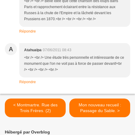
<br /> <br /> Belle idée que cette chanson des loups dans
Paris et rapprochement éclairant entre la résistance aux
Russes à la chute de l'Empire et la lâcheté devant les
Prussiens en 1870.<br /> <br /> <br /> <br />
Répondre
A
Atahualpa
07/06/2011 08:43
<br /> <br /> Une étude très personnelle et intéressante de ce
monument que l'on ne voit pas à force de passer devant!<br
/> <br /> <br /> <br />
Répondre
< Montmartre. Rue des
Mon nouveau recueil :
Trois Frères. (2)
Passage du Sable. >
Hébergé par Overblog