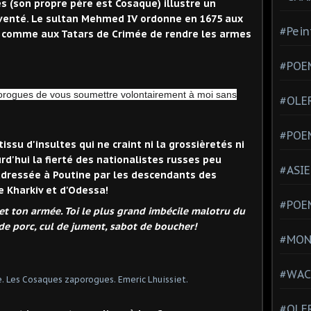
 (son propre père est Cosaque) illustre un
inventé. Le sultan Mehmed IV ordonne en 1675 aux
#Pein
v comme aux Tatars de Crimée de rendre les armes
#POEM
orogues de vous soumettre volontairement à moi sans
#OLE
#POE
ssu d'insultes qui ne craint ni la grossièretés ni
urd'hui la fierté des nationalistes russes peu
#ASIE
 adressée à Poutine par les descendants des
e Kharkiv et d'Odessa!
#POE
et ton armée. Toi le plus grand imbécile malotru du
 de porc, cul de jument, sabot de boucher!
#MONT
#WAC
#OLER