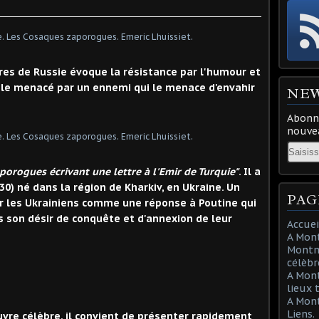
res de Russie évoque la résistance par l'humour et
ple menacé par un ennemi qui le menace d'envahir
NE
Abonne
nouvea
Email
porogues écrivant une lettre à l'Emir de Turquie"
. Il a
30) né dans la région de Kharkiv, en Ukraine. Un
PAG
ar les Ukrainiens comme une réponse à Poutine qui
s son désir de conquête et d'annexion de leur
Accuei
A Mont
Montma
célèbr
A Mon
lieux 
A Mont
Liens.
vre célèbre, il convient de présenter rapidement