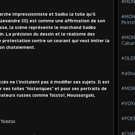
#MONT
rche impressionniste et Sadko la toile qu'il
#MON
Alexandre III) est comme une affirmation de son
Peint
usse, la scène représente le marchand Sadko
. La précision du dessin et le réalisme des
#MON
 protestation contre un courant qui veut imiter la
Cabar
son chatoiement.
#OLE
#alb
cès ne l'incitaient pas à modifier ses sujets. Il est
#MON
 ses toiles "historiques" et pour ses portraits de
éateurs russes comme Tolstoï, Moussorgski,
#VOYA
#POEM
oï
#CHA