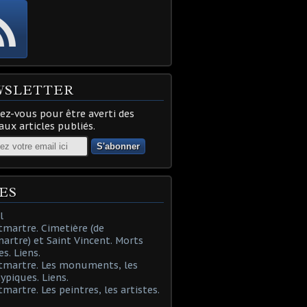
WSLETTER
z-vous pour être averti des
ux articles publiés.
ES
l
martre. Cimetière (de
rtre) et Saint Vincent. Morts
es. Liens.
tmartre. Les monuments, les
typiques. Liens.
martre. Les peintres, les artistes.