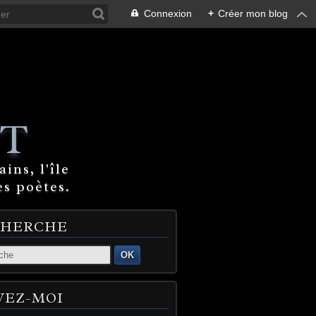
Connexion
+
Créer mon blog
T
ins, l'île
es poètes.
CHERCHE
OK
VEZ-MOI