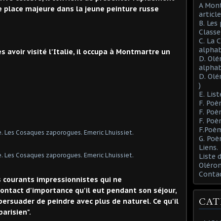
A Mont
ne place majeure dans la jeune peinture russe
article
B. Les
Class
C. La 
alphab
s avoir visité l'Italie, il occupa à Montmartre un
D. Olé
alphab
D. Olé
)
E. List
F. Poè
F. Poè
F. Poè
F.Poèm
G. Poè
Liens.
Liste
Oléron
Conta
es courants impressionnistes qui ne
contact d'importance qu'il eut pendant son séjour,
CAT
persuader de peindre avec plus de naturel. Ce qu'il
arisien".