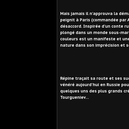
Mais jamais il n'approuva la déma
peignit à Paris (commandée par 
désaccord. Inspirée d'un conte r
plongé dans un monde sous-marin
couleurs est un manifeste et une
nature dans son imprécision et 
Répine traçait sa route et ses suc
vénéré aujourd'hui en Russie pour
quelques uns des plus grands cr
Tourgueniev...
Tolst