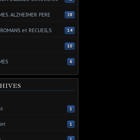
ES. ALZHEIMER PERE
28
 ROMANS et RECUEILS
14
s
10
MES
6
HIVES
ût
1
let
1
n
1