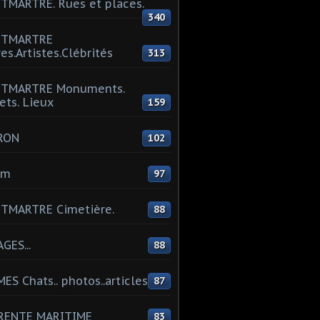
MARTRE. Rues et places.
340
TMARTRE
res.Artistes.Clébrités
313
TMARTRE Monuments.
ets. Lieux
159
RON
102
um
97
TMARTRE Cimetière.
88
GES...
88
ES Chats.. photos..articles
87
RENTE MARITIME
83