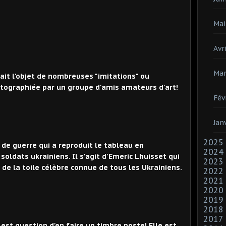
Mai
Avri
Mar
 fait l'objet de nombreuses "imitations" ou
tographiée par un groupe d'amis amateurs d'art!
Fév
Jan
2025
 de guerre qui a reproduit le tableau en
2024
oldats ukrainiens. Il s'agit d'Emeric Lhuisset qui
2023
 de la toile célèbre connue de tous les Ukrainiens.
2022
2021
2020
2019
2018
2017
 est question d'en faire un timbre poste! Elle est