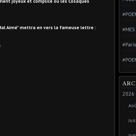
oment joyeux et complice où les Cosaques
#POEM
Mal Aimé" mettra en vers la fameuse lettre :
#MES
#Pari
s
#POE
ARC
2026
Ao
Juil
Jui