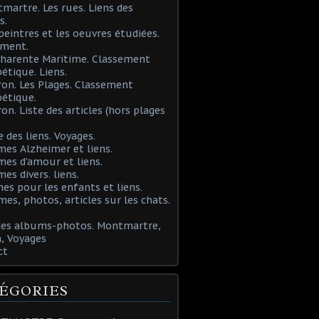
martre. Les rues. Liens des
s.
 peintres et les oeuvres étudiées.
ement.
Charente Maritime. Classement
étique. Liens.
ron. Les Plages. Classement
étique.
ron. Liste des articles (hors plages
e des liens. Voyages.
mes Alzheimer et liens.
mes d'amour et liens.
mes divers. liens.
es pour les enfants et liens.
mes, photos, articles sur les chats.
 des albums-photos. Montmartre,
, Voyages
ct
ÉGORIES