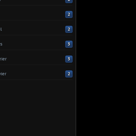
2
l
2
s
3
rier
3
vier
2