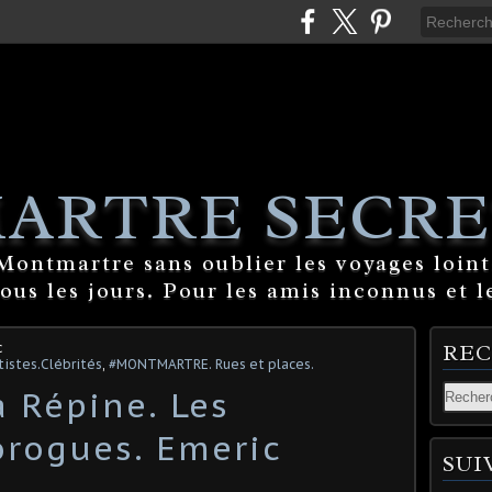
ARTRE SECRE
ontmartre sans oublier les voyages lointa
tous les jours. Pour les amis inconnus et l
c
RE
istes.Clébrités
,
#MONTMARTRE. Rues et places.
a Répine. Les
rogues. Emeric
SUI