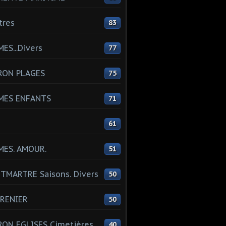
tres
83
ES...Divers
77
RON PLAGES
75
MES ENFANTS
71
61
MES. AMOUR.
51
MARTRE Saisons. Divers
50
RENIER
50
ON EGLISES Cimetières
40