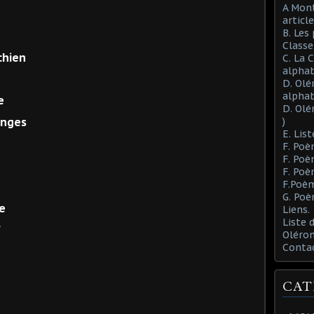
A Mont
article
B. Les
Class
chien
C. La 
alphab
D. Olé
alphab
e
D. Olé
anges
)
E. List
F. Poè
F. Poè
F. Poè
F.Poèm
G. Poè
e
Liens.
Liste
"
Oléron
Conta
CAT