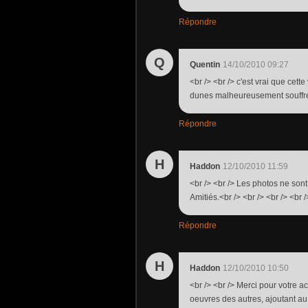
Répondre
Q
Quentin
14/10/2010 09:27
<br /> <br /> c'est vrai que cette
dunes malheureusement souffrent
Répondre
H
Haddon
12/10/2010 11:59
<br /> <br /> Les photos ne sont 
Amitiés.<br /> <br /> <br /> <br /
Répondre
H
Haddon
12/10/2010 10:50
<br /> <br /> Merci pour votre 
oeuvres des autres, ajoutant au