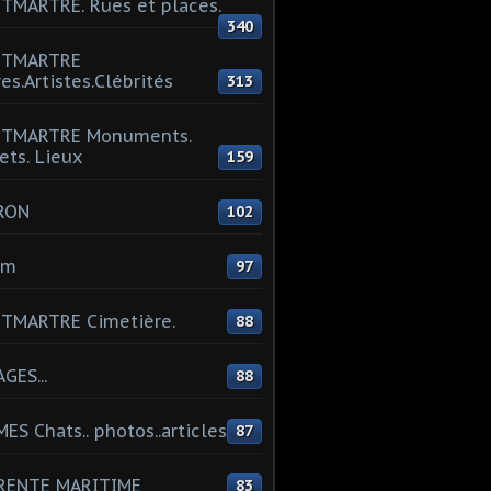
MARTRE. Rues et places.
340
TMARTRE
res.Artistes.Clébrités
313
TMARTRE Monuments.
ets. Lieux
159
RON
102
um
97
TMARTRE Cimetière.
88
GES...
88
ES Chats.. photos..articles
87
RENTE MARITIME
83