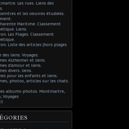
martre. Les rues. Liens des
s.
 peintres et les oeuvres étudiées.
ement.
Charente Maritime. Classement
étique. Liens.
ron. Les Plages. Classement
étique.
ron. Liste des articles (hors plages
e des liens. Voyages.
mes Alzheimer et liens.
mes d'amour et liens.
mes divers. liens.
es pour les enfants et liens.
mes, photos, articles sur les chats.
 des albums-photos. Montmartre,
, Voyages
ct
ÉGORIES