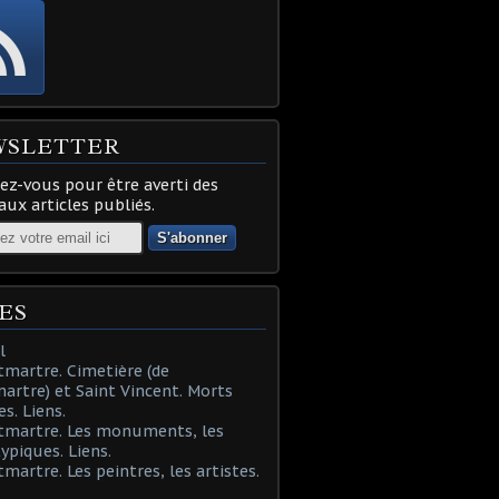
WSLETTER
z-vous pour être averti des
ux articles publiés.
ES
l
martre. Cimetière (de
rtre) et Saint Vincent. Morts
es. Liens.
tmartre. Les monuments, les
typiques. Liens.
martre. Les peintres, les artistes.