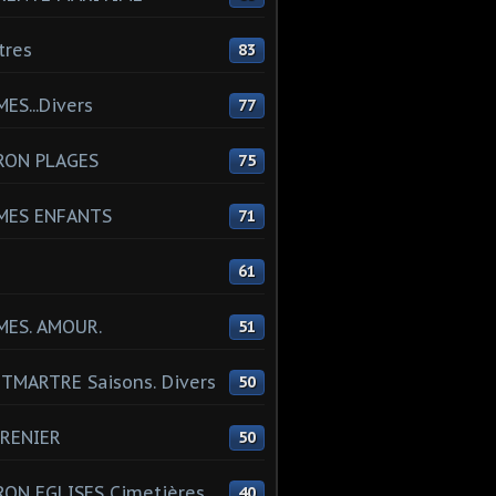
tres
83
ES...Divers
77
RON PLAGES
75
MES ENFANTS
71
61
MES. AMOUR.
51
MARTRE Saisons. Divers
50
RENIER
50
ON EGLISES Cimetières
40