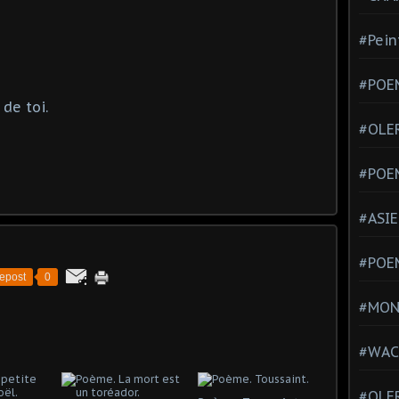
#Pein
#POEM
de toi.
#OLE
#POE
#ASIE
#POE
epost
0
#MONT
#WAC
#OLER