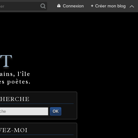
Connexion
+
Créer mon blog
T
ins, l'île
es poètes.
CHERCHE
OK
VEZ-MOI