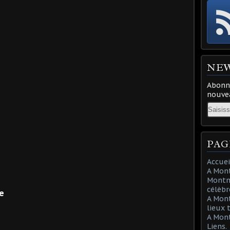
NE
Abonne
nouvea
Email
PAG
Accuei
A Mont
Montma
célèbr
ne
A Mon
lieux 
A Mont
Liens.