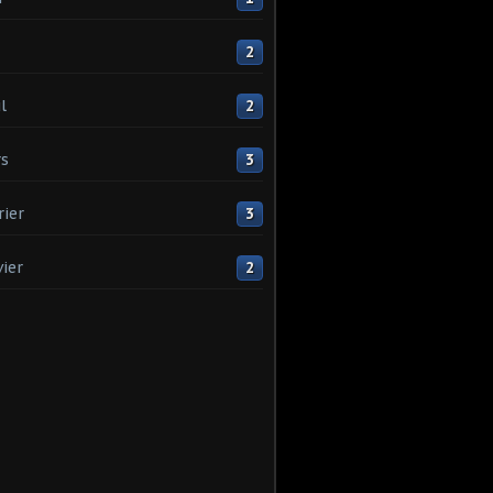
2
l
2
s
3
rier
3
vier
2