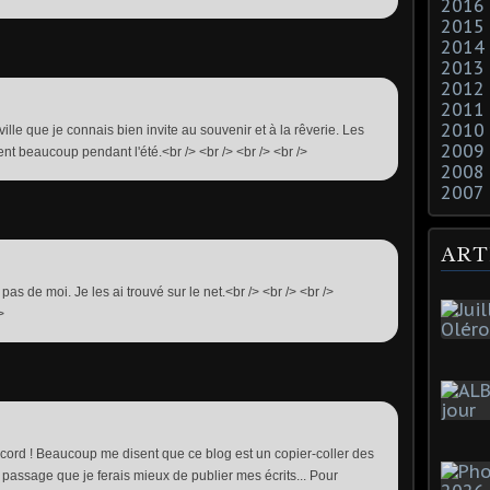
2016
2015
2014
2013
2012
2011
2010
 ville que je connais bien invite au souvenir et à la rêverie. Les
2009
 beaucoup pendant l'été.<br /> <br /> <br /> <br />
2008
2007
ART
pas de moi. Je les ai trouvé sur le net.<br /> <br /> <br />
>
accord ! Beaucoup me disent que ce blog est un copier-coller des
 passage que je ferais mieux de publier mes écrits... Pour