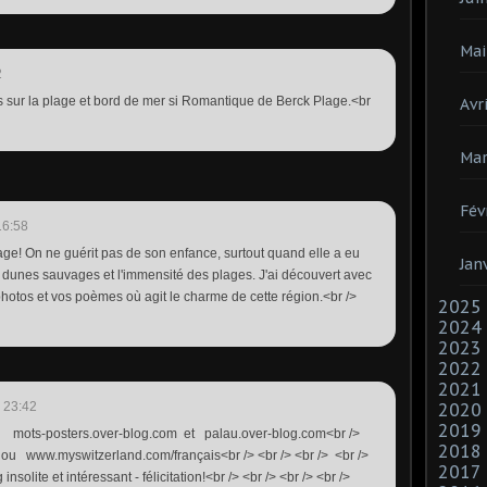
Mai
2
es sur la plage et bord de mer si Romantique de Berck Plage.<br
Avri
Mar
Fév
16:58
ge! On ne guérit pas de son enfance, surtout quand elle a eu
Jan
 dunes sauvages et l'immensité des plages. J'ai découvert avec
 photos et vos poèmes où agit le charme de cette région.<br />
2025
2024
2023
2022
2021
 23:42
2020
2019
ez mots-posters.over-blog.com et palau.over-blog.com<br />
2018
 /> ou www.myswitzerland.com/français<br /> <br /> <br /> <br />
2017
insolite et intéressant - félicitation!<br /> <br /> <br /> <br />