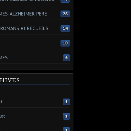
ES. ALZHEIMER PERE
28
 ROMANS et RECUEILS
14
s
10
MES
6
HIVES
ût
1
let
1
n
1