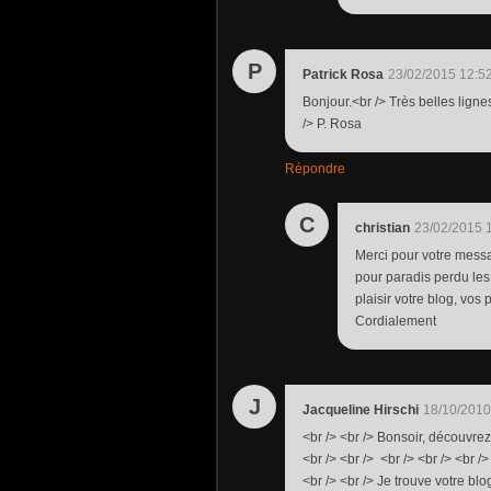
P
Patrick Rosa
23/02/2015 12:5
Bonjour.<br /> Très belles lign
/> P. Rosa
Répondre
C
christian
23/02/2015 
Merci pour votre messa
pour paradis perdu les
plaisir votre blog, vos
Cordialement
J
Jacqueline Hirschi
18/10/2010
<br /> <br /> Bonsoir, découvr
<br /> <br /> <br /> <br /> <br
<br /> <br /> Je trouve votre blog 