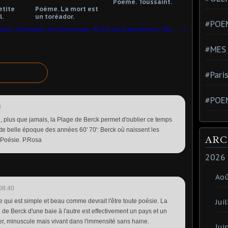
Poème. Toussaint.
etite
Poème. La mort est
l.
un toréador.
#POEM
Poulbot. Panneaux de céramique. 43 bis rue Damrémont. Montmartre.
#MES
#Pari
#POE
3
 plus que jamais, la Plage de Berck permet d'oublier ce temps
tte belle époque des années 60' 70': Berck où naissent les
ARC
e Poésie. P.Rosa
2026
Ao
08:40
 qui est simple et beau comme devrait l'être toute poésie. La
Juil
de Berck d'une baie à l'autre est effectivement un pays et un
r, minuscule mais vivant dans l'immensité sans haine.
Jui