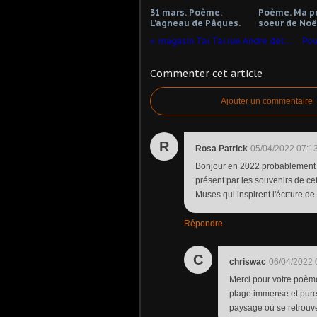
31 mars. Poème.
Poème. Ma p
L'agneau de Pâques.
soeur de Noë
magasin Tai Tai rue Andre del Sarte
Commenter cet article
Ajouter un commentaire
R
Rosa Patrick
05/04/2022 07:1
Bonjour en 2022 probablement ,
présent.par les souvenirs de ce
Muses qui inspirent l'écrture d
Répondre
C
chriswac
06/04/2022 
Merci pour votre poème
plage immense et pure 
paysage où se retrouve