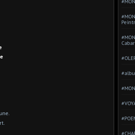
#MONT
#MON
Peint
#MON
Cabar
e
ge
#OLE
#alb
#MON
#VOYA
une.
#POEM
t.
#CHA