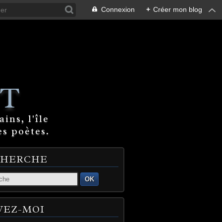
Connexion
+
Créer mon blog
T
ins, l'île
es poètes.
CHERCHE
OK
VEZ-MOI