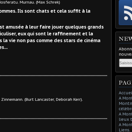
osferatu. Murnau. (Max Schrek)
mmes. Ils sont chats et cela suffit à la
est amusée à leur faire jouer quelques grands
diculiser, eux qui sont le raffinement et la
NE
ns la vie non pas comme des stars de cinéma
s...
Abonne
nouvea
Email
..........................................................................................
PAG
Accuei
A Mont
Zinnemann. (Burt Lancaster, Deborah Kerr).
Montma
célèbr
A Mon
...........................................................................................
lieux 
A Mont
Liens.