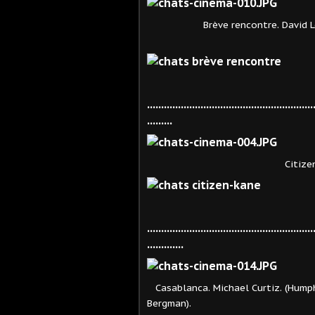
Brève rencontre. David 
...........................................................
.........
Citizen Kane. Ors
...........................................................
.............
Casablanca. Michael Curtiz. (Humphr
Bergman).