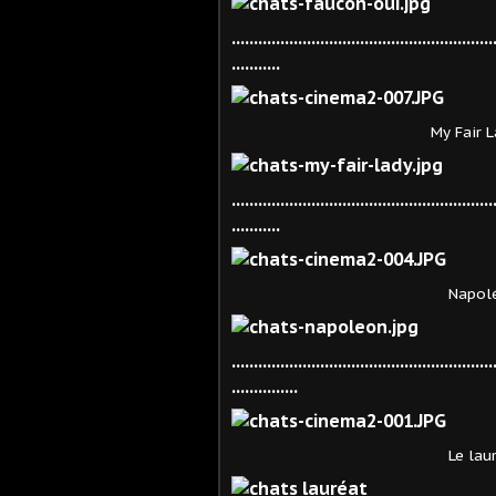
...........................................................
...........
My Fair Lady. George C
...........................................................
...........
Napoléon. Abel Gance
...........................................................
...............
Le lauréat. Mike Nich