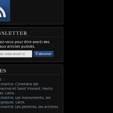
WSLETTER
z-vous pour être averti des
ux articles publiés.
ES
l
martre. Cimetière (de
rtre) et Saint Vincent. Morts
es. Liens.
tmartre. Les monuments, les
typiques. Liens.
martre. Les peintres, les artistes.