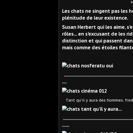
N
Les chats ne singent pas les ho
plénitude de leur existence.
Susan Herbert qui les aime, s'
rôles... en s'excusant de les ri
distinction et qui passent da
mais comme des étoiles filante
...........................................................
....
Tant qu'il y aura des hommes. fred 
...........................................................
......