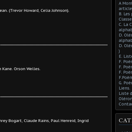
A Mont
article
Lean. (Trevor Howard, Celia Johnson).
B. Les
Class
C. La 
alphab
D. Olé
alphab
............................................................................................
D. Olé
)
E. List
F. Poè
F. Poè
on Welles.
F. Poè
F.Poèm
G. Poè
Liens.
Liste
............................................................................................
Oléron
Conta
CAT
ey Bogart, Claude Rains, Paul Henreid, Ingrid