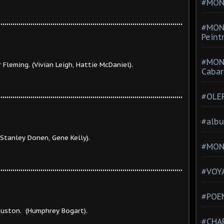
#MONT
............................................................................................
#MON
Peint
#MON
leming. (Vivian Leigh, Hattie McDaniel).
Cabar
............................................................................................
#OLE
.
#alb
ey Donen, Gene Kelly).
#MON
............................................................................................
#VOYA
#POEM
on. (Humphrey Bogart).
#CHA