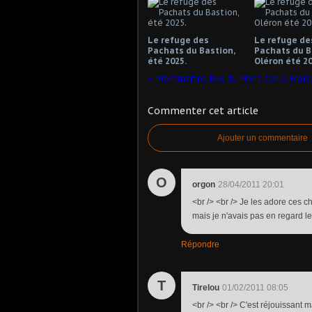
Le refuge des
Le refuge de
Pachats du Bastion,
Pachats du B
été 2025.
Oléron été 2
Montmartre. Rue du Mont Cenis. Mais
Commenter cet article
Ajouter un commentaire
O
orgon
28/04/2011 20:01
<br /> <br /> Je les adore ces c
mais je n'avais pas en regard le
Répondre
T
Tirelou
01/02/2011 08:05
<br /> <br /> C'est réjouissant m