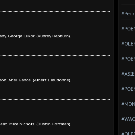
............................................................................................
#Pein
#POEM
ukor. (Audrey Hepburn).
#OLE
............................................................................................
#POE
#ASIE
. (Albert Dieudonné).
#POE
............................................................................................
#MONT
#WAC
ols. (Dustin Hoffman).
#OLER