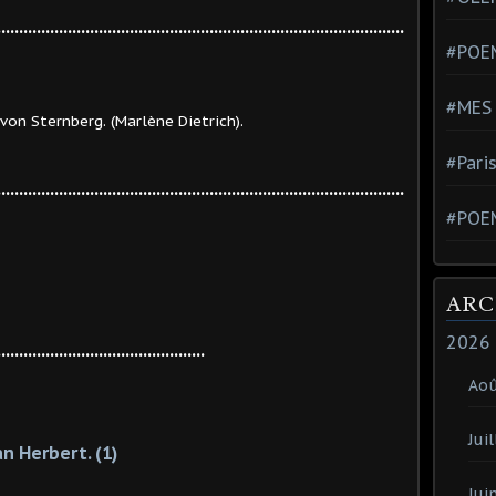
............................................................................................
#POEM
#MES
nberg. (Marlène Dietrich).
#Pari
............................................................................................
#POE
ARC
2026
...............................................
Ao
Juil
n Herbert. (1)
Jui