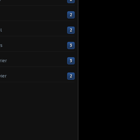
2
l
2
s
3
rier
3
vier
2