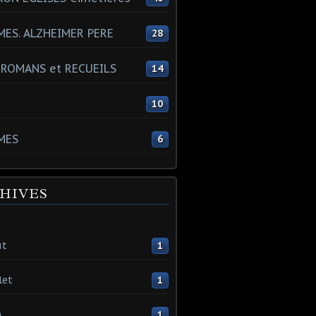
ES. ALZHEIMER PERE
28
 ROMANS et RECUEILS
14
s
10
MES
6
HIVES
ût
1
let
1
n
1