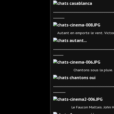
...........................................................
...........
Autant en emporte le vent. Victor F
...........................................................
.........
Chantons sous la pluie. Stanl
...........................................................
............
Le Faucon Maltais. John Hust