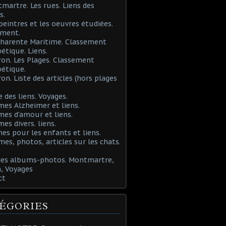
martre. Les rues. Liens des
s.
 peintres et les oeuvres étudiées.
ement.
Charente Maritime. Classement
étique. Liens.
ron. Les Plages. Classement
étique.
ron. Liste des articles (hors plages
e des liens. Voyages.
mes Alzheimer et liens.
mes d'amour et liens.
mes divers. liens.
es pour les enfants et liens.
mes, photos, articles sur les chats.
 des albums-photos. Montmartre,
, Voyages
ct
ÉGORIES