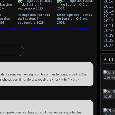
2016
2015
2014
s
Refuge des Pachats
Le refuge des Pachas
2013
astion.
du Bastion. Fin
du Bastion. Oléron.
2012
024
septembre 2023.
2023.
2011
on de Mimi Pinson.
Poème. 30 janvier. Un an après la mort.
2010
2009
2008
2007
ART
hats. Ils sont vraiment rigolos. Je connais le bouquin de HERbert
s photos des films. Merci à vous!<br /> <br /> <br /> <br />
ais injuste pour les chats qui sont plus féminins que la plus