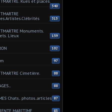
MARTRE. Rues et places.
340
TMARTRE
res.Artistes.Clébrités
313
TMARTRE Monuments.
ets. Lieux
159
RON
102
um
97
TMARTRE Cimetière.
88
GES...
88
ES Chats.. photos..articles
87
RENTE MARITIME
83