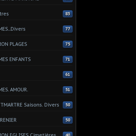
tres
83
ES...Divers
77
RON PLAGES
75
MES ENFANTS
71
61
MES. AMOUR.
51
MARTRE Saisons. Divers
50
RENIER
50
ON EGLISES Cimetières
40