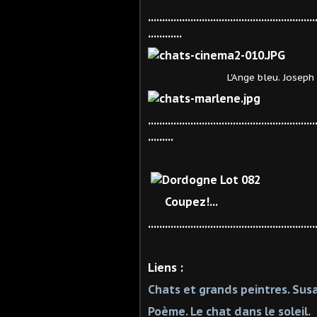
...........................................................
............
L'Ange bleu. Joseph von Ster
...........................................................
.........
Coupez!...
...........................................................
Liens :
Chats et grands peintres. Susa
Poème. Le chat dans le soleil.