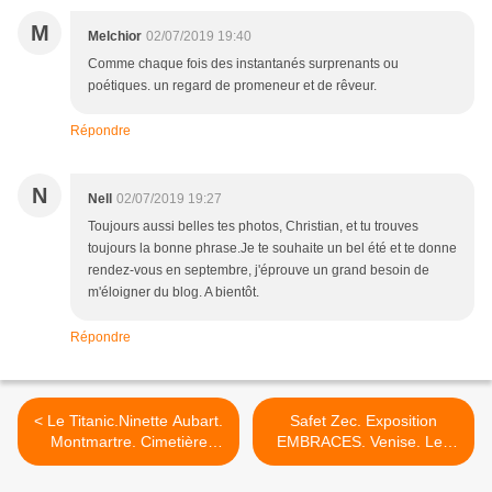
M
Melchior
02/07/2019 19:40
Comme chaque fois des instantanés surprenants ou
poétiques. un regard de promeneur et de rêveur.
Répondre
N
Nell
02/07/2019 19:27
Toujours aussi belles tes photos, Christian, et tu trouves
toujours la bonne phrase.Je te souhaite un bel été et te donne
rendez-vous en septembre, j'éprouve un grand besoin de
m'éloigner du blog. A bientôt.
Répondre
< Le Titanic.Ninette Aubart.
Safet Zec. Exposition
Montmartre. Cimetière
EMBRACES. Venise. Les
Saint-Vincent.
amants de Sarajevo. >