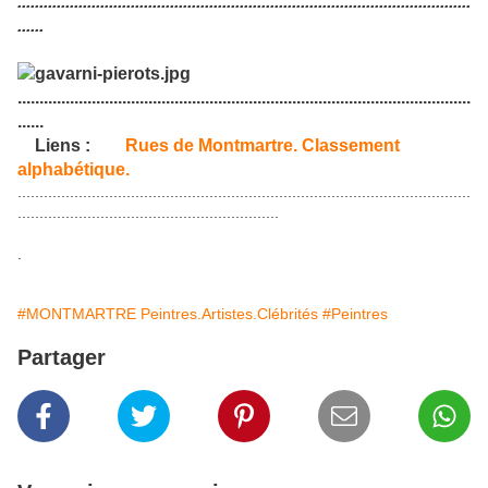
........................................................................................................
......
........................................................................................................
......
Liens :
Rues de Montmartre. Classement
alphabétique.
........................................................................................................
............................................................
.
#MONTMARTRE Peintres.Artistes.Clébrités
#Peintres
Partager