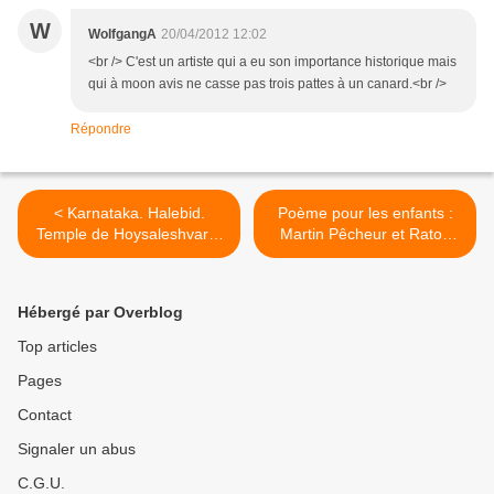
W
WolfgangA
20/04/2012 12:02
<br /> C'est un artiste qui a eu son importance historique mais
qui à moon avis ne casse pas trois pattes à un canard.<br />
Répondre
< Karnataka. Halebid.
Poème pour les enfants :
Temple de Hoysaleshvara.
Martin Pêcheur et Raton
(2)
Laveur >
Hébergé par Overblog
Top articles
Pages
Contact
Signaler un abus
C.G.U.