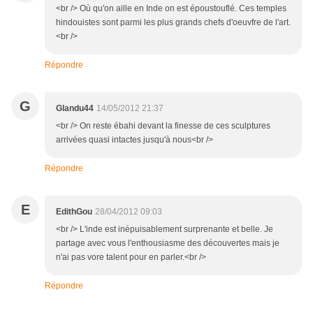
<br /> Où qu'on aille en Inde on est époustouflé. Ces temples
hindouistes sont parmi les plus grands chefs d'oeuvfre de l'art.
<br />
Répondre
G
Glandu44
14/05/2012 21:37
<br /> On reste ébahi devant la finesse de ces sculptures
arrivées quasi intactes jusqu'à nous<br />
Répondre
E
EdithGou
28/04/2012 09:03
<br /> L'inde est inépuisablement surprenante et belle. Je
partage avec vous l'enthousiasme des découvertes mais je
n'ai pas vore talent pour en parler.<br />
Répondre