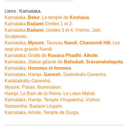
Liens : Karnataka.
Karnataka.
Belur
. Le temple de
Keshava
.
Karnataka.
Badami
Grottes 1 et 2.
Karnataka.
Badami
. Grottes 3 et 4. Vishnu. Jaïn.
Sculptures.
Karnataka.
Mysore
. Taureau
Nandi
.
Chamundi Hill
. Les
sept plus grands Nandi.
Karnataka; Grotte de
Ravana Phadhi
.
Aihole.
Karnataka. Statue géante de
Bahubali. Sravanabelagola
.
Karnataka.
Hommes et femmes
.
Karnataka. Hampi.
Ganesh
. Sasivekalu Ganesha.
Kadalaikallu Ganesha.
Mysore. Palais. Illumination.
Hampi. Le Bain de la Reine. Le Lotus Mahal.
Karnataka. Hampi. Temple Virupaksha. Vishnu
Narasimha. Badami Lingam.
Karnataka. Aihole. Temple de Durga.
........................................................................................................