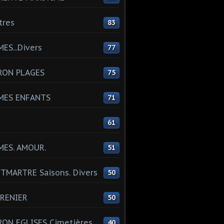
tres
83
ES...Divers
77
RON PLAGES
75
MES ENFANTS
71
61
MES. AMOUR.
51
MARTRE Saisons. Divers
50
RENIER
50
ON EGLISES Cimetières
40