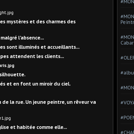
#MONT
#MON
 des mystères et des charmes des
Peint
#MON
 malgré l'absence...
Cabar
s sont illuminés et accueillants...
pes attendent les clients...
#OLE
#alb
 silhouette.
és et en font un miroir du ciel.
#MON
n de la rue. Un jeune peintre, un rêveur va
#VOYA
#POEM
lise et habitée comme elle...
#CHA