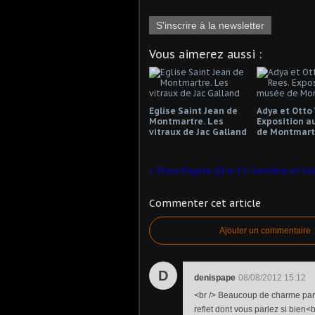
S'inscrire à la newsletter
Vous aimerez aussi :
Eglise Saint Jean de
Adya et Otto 
Montmartre. Les
Exposition a
vitraux de Jac Galland
de Montmart
Commenter cet article
Ajouter un commentaire
D
denispape
08/08/2012 15:12
<br /> Beaucoup de charme parf
reflet dont vous parlez si bien<b