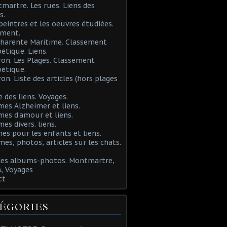
martre. Les rues. Liens des
s.
 peintres et les oeuvres étudiées.
ement.
Charente Maritime. Classement
étique. Liens.
ron. Les Plages. Classement
étique.
ron. Liste des articles (hors plages
e des liens. Voyages.
mes Alzheimer et liens.
mes d'amour et liens.
mes divers. liens.
es pour les enfants et liens.
mes, photos, articles sur les chats.
 des albums-photos. Montmartre,
, Voyages
ct
ÉGORIES