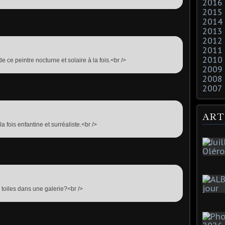
2016
2015
2014
2013
2012
2011
2010
e ce peintre nocturne et solaire à la fois.<br />
2009
2008
2007
ART
a fois enfantine et surréaliste.<br />
s toiles dans une galerie?<br />