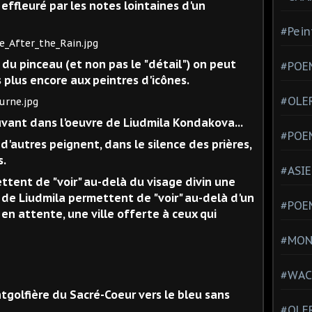
 effleuré par les notes lointaines d'un
#Pein
on du pinceau (et non pas le "détail") on peut
#POEM
 plus encore aux peintres d'icônes.
#OLE
ouvant dans l'oeuvre de Liudmila Kondakova...
#POE
'autres peignent, dans le silence des prières,
s.
#ASIE
tent de "voir" au-delà du visage divin une
s de Liudmila permettent de "voir" au-delà d'un
#POE
 en attente, une ville offerte à ceux qui
#MONT
#WAC
ntgolfière du Sacré-Coeur vers le bleu sans
#OLER