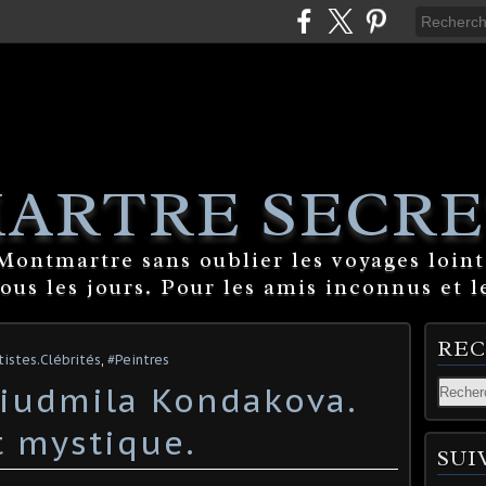
ARTRE SECRE
ontmartre sans oublier les voyages lointa
tous les jours. Pour les amis inconnus et l
RE
istes.Clébrités
,
#Peintres
iudmila Kondakova.
t mystique.
SUI