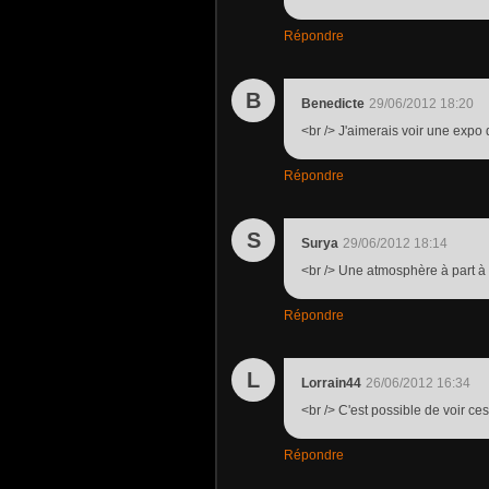
Répondre
B
Benedicte
29/06/2012 18:20
<br /> J'aimerais voir une expo d
Répondre
S
Surya
29/06/2012 18:14
<br /> Une atmosphère à part à l
Répondre
L
Lorrain44
26/06/2012 16:34
<br /> C'est possible de voir ce
Répondre