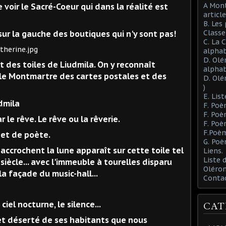
A Mont
 voir le Sacré-Coeur qui dans la réalité est
article
B. Les
Class
 sur la gauche des boutiques qui n'y sont pas!
C. La 
alphab
D. Olé
art des toiles de Liudmila. On y reconnaît
alphab
 le Montmartre des cartes postales et des
D. Olé
)
E. List
F. Poè
F. Poè
le rêve. Le rêve ou la rêverie.
F. Poè
F.Poèm
 et de poète.
G. Poè
 accrochent la lune apparaît sur cette toile tel
Liens.
Liste
siècle... avec l'immeuble à tourelles disparu
Oléron
la façade du music-hall...
Conta
iel nocturne, le silence...
CAT
et déserté de ses habitants que nous