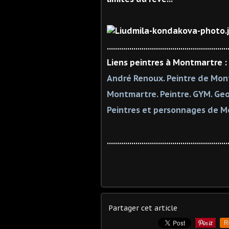
...........................................................
Liens peintres à Montmartre :
André Renoux. Peintre de Mon
Montmartre. Peintre. GYM. Geo
Peintres et personnages de M
...........................................................
Partager cet article
R