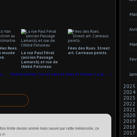
Mai
Avri
Mar
Van Rees.
Fées des Rues. Street
u musée
La rue Paul Féval
art. Carreaux peints.
re.
(ancien Passage
Fév
Lamarck) et rue de
l'Abbé Patureau
Jan
Place Pigalle (3) le 13. Omnibus et Villa Royale.
Poème enfant. Sot et saut et seau et Sceaux. La grenouille
2025
2024
2023
2022
2021
2020
2019
2018
ois limite dessin animé mais sauvé par cette mélancolie, ce
2017
r />