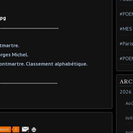
#POEM
..................................................
#MES
#Pari
tmartre.
rges Michel.
#POE
ontmartre. Classement alphabétique.
ARC
.................................................
2026
Ao
Juil
epost
0
Jui