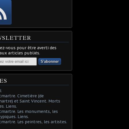
WSLETTER
z-vous pour être averti des
ux articles publiés.
ES
l
martre. Cimetière (de
rtre) et Saint Vincent. Morts
es. Liens.
tmartre. Les monuments, les
typiques. Liens.
martre. Les peintres, les artistes.