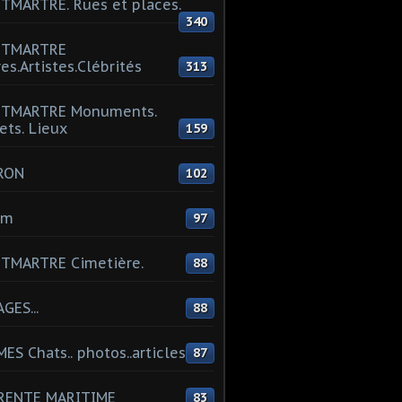
MARTRE. Rues et places.
340
TMARTRE
res.Artistes.Clébrités
313
TMARTRE Monuments.
ets. Lieux
159
RON
102
um
97
TMARTRE Cimetière.
88
GES...
88
ES Chats.. photos..articles
87
RENTE MARITIME
83