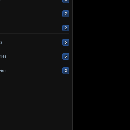
2
l
2
s
3
rier
3
vier
2