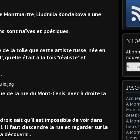
de Montmartre, Liudmila Kondakova a une
ns, sont naïves et poétiques.
NE
ge de la toile que cette artiste russe, née en
Abonne
 qu'elle était à la fois "réaliste" et
nouvea
Email
d.
PAG
e de la rue du Mont-Cenis, avec à droite la
Accuei
A Mont
Montma
célèbr
roit sait qu'il est impossible de voir dans
A Mon
lieux 
l. Il faut descendre la rue et regarder sur la
A Mont
a découvrir...
Liens.