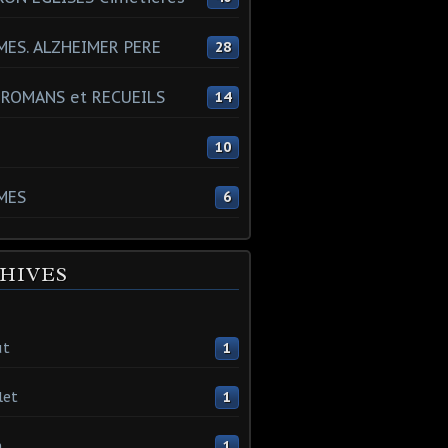
ES. ALZHEIMER PERE
28
 ROMANS et RECUEILS
14
s
10
MES
6
HIVES
ût
1
let
1
n
1