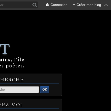
Connexion
+
Créer mon blog
T
ins, l'île
es poètes.
CHERCHE
OK
VEZ-MOI