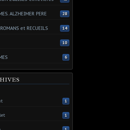
ES. ALZHEIMER PERE
28
 ROMANS et RECUEILS
14
s
10
MES
6
HIVES
ût
1
let
1
n
1