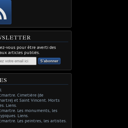
WSLETTER
z-vous pour être averti des
ux articles publiés.
ES
l
martre. Cimetière (de
rtre) et Saint Vincent. Morts
es. Liens.
tmartre. Les monuments, les
typiques. Liens.
martre. Les peintres, les artistes.