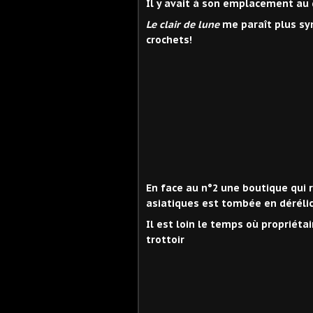
Il y avait à son emplacement au
Le clair de lune
me paraît plus s
crochets!
En face au n°2 une boutique qu
asiatiques est tombée en dérélic
Il est loin le temps où propriét
trottoir