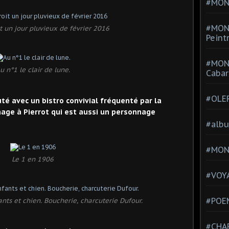
#MONT
#MON
 un jour pluvieux de février 2016
Peint
#MON
u n°1 le clair de lune.
Cabar
#OLE
 avec un bistro convivial fréquenté par la
age à Pierrot qui est aussi un personnage
#alb
#MON
Le 1 en 1906
#VOYA
#POEM
ants et chien. Boucherie, charcuterie Dufour.
#CHA