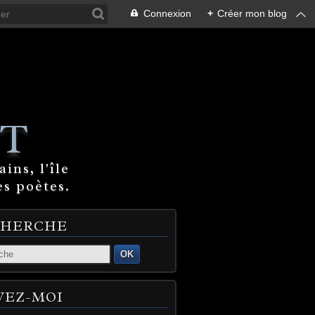
Connexion
+
Créer mon blog
T
ins, l'île
es poètes.
CHERCHE
OK
VEZ-MOI