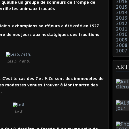
2016
a qualifié un groupe de sonneurs de trompe de
2015
rrifie les animaux traqués
2014
2013
2012
ait six champions souffleurs a été créé en 1927.
2011
2010
re de nos jours aux nostalgiques des traditions
2009
2008
2007
Les 5, 7 et 9.
ART
 C'est le cas des 7 et 9. Ce sont des immeubles de
lles modestes venues trouver à Montmartre des
.
Le 8
u'au 8, derrière la façade, il y eut une salle de