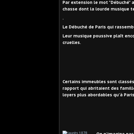
Par extension le mot "Débuché" 
chasse dont la lourde musique te
.
Le Débuché de Paris qui rassembl
Leur musique poussive plaît enco
cruelles.
Certains immeubles sont classés.
rapport qui abritaient des fami
loyers plus abordables qu'à Paris
On n'imagine pas q