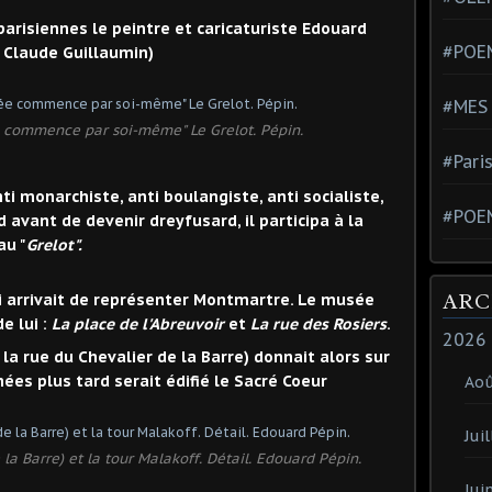
arisiennes le peintre et caricaturiste Edouard
#POEM
m Claude Guillaumin)
#MES
e commence par soi-même" Le Grelot. Pépin.
#Pari
anti monarchiste, anti boulangiste, anti socialiste,
#POE
 avant de devenir dreyfusard, il participa à la
au "
Grelot".
ARC
 lui arrivait de représenter Montmartre. Le musée
e lui :
La place de l'Abreuvoir
et
La rue des Rosiers
.
2026
la rue du Chevalier de la Barre) donnait alors sur
ées plus tard serait édifié le Sacré Coeur
Ao
Juil
 la Barre) et la tour Malakoff. Détail. Edouard Pépin.
Jui