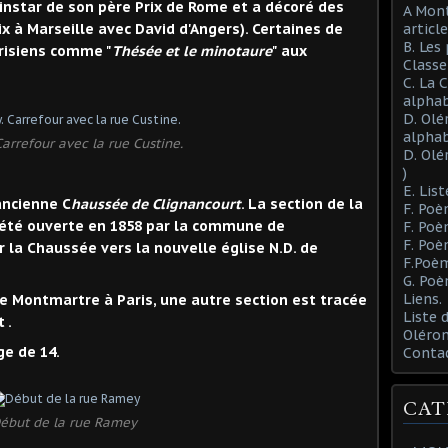
à l'instar de son père Prix de Rome et a décoré des
A Mont
x à Marseille avec David d'Angers). Certaines de
article
B. Les
risiens comme "
Thésée et le minotaure
" aux
Class
C. La 
alphab
D. Olé
alphab
arrefour avec la rue Custine.
D. Olé
)
E. List
ancienne C
haussée de Clignancourt
. La section de la
F. Poè
 été ouverte en 1858 par la commune de
F. Poè
F. Poè
 la Chaussée vers la nouvelle église N.D. de
F.Poèm
G. Poè
Liens.
e Montmartre à Paris, une autre section est tracée
Liste
 .
Oléron
ge de 14.
Conta
CAT
ébut de la rue Ramey