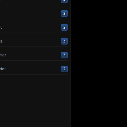
2
l
2
s
3
rier
3
vier
2