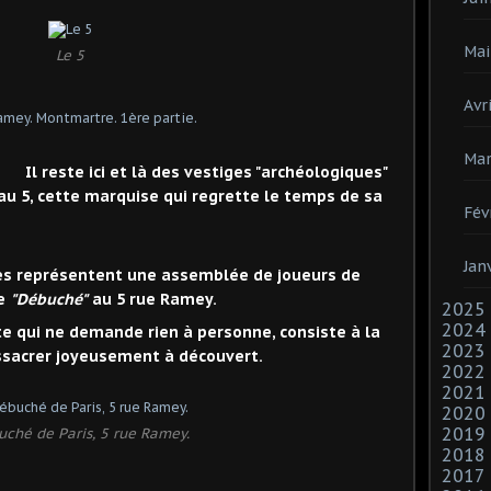
Mai
Le 5
Avri
Mar
Il reste ici et là des vestiges "archéologiques"
 5, cette marquise qui regrette le temps de sa
Fév
Jan
es représentent une assemblée de joueurs de
de
"Débuché"
au 5 rue Ramey.
2025
2024
e qui ne demande rien à personne, consiste à la
2023
massacrer joyeusement à découvert.
2022
2021
2020
2019
uché de Paris, 5 rue Ramey.
2018
2017