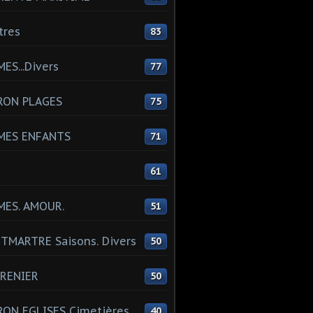
tres
83
ES...Divers
77
RON PLAGES
75
MES ENFANTS
71
61
MES. AMOUR.
51
MARTRE Saisons. Divers
50
RENIER
50
ON EGLISES Cimetières
40