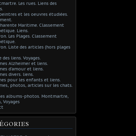
martre. Les rues. Liens des
s.
 peintres et les oeuvres étudiées.
ement.
Charente Maritime. Classement
étique. Liens.
ron. Les Plages. Classement
étique.
ron. Liste des articles (hors plages
e des liens. Voyages.
mes Alzheimer et liens.
mes d'amour et liens.
mes divers. liens.
es pour les enfants et liens.
mes, photos, articles sur les chats.
 des albums-photos. Montmartre,
, Voyages
ct
ÉGORIES