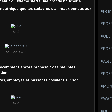
 début du XXème siècle une grande boucherie.
ympathique que les cadavres d'animaux pendus aux
#Pein
#POEM
Le 2
#OLE
#POE
Le 2 en 1907
#ASIE
i récemment encore proposait des meubles
tion.
#POE
aires, employés et passants posaient sur son
#MONT
#WAC
Le 6
#OLER