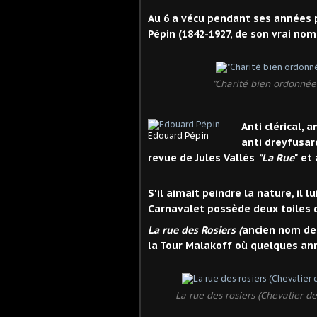
Au 6 a vécu pendant ses années p
Pépin (1842-1927, de son vrai no
"Charité bien ordonné
Anti clérical, 
Edouard Pépin
anti dreyfusard
revue de Jules Vallès
"La Rue
" et 
S'il aimait peindre la nature, il
Carnavalet possède deux toiles d
La rue des Rosiers (
ancien nom de 
la Tour Malakoff où quelques ann
La rue des rosiers (Chevalier de