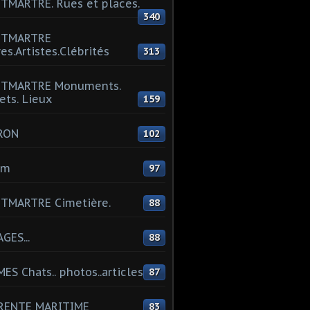
MARTRE. Rues et places.
340
TMARTRE
res.Artistes.Clébrités
313
TMARTRE Monuments.
ets. Lieux
159
RON
102
um
97
TMARTRE Cimetière.
88
GES...
88
ES Chats.. photos..articles
87
RENTE MARITIME
83