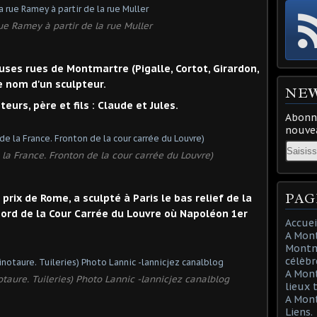
ue Ramey à partir de la rue Muller
s rues de Montmartre (Pigalle, Cortot, Girardon,
le nom d'un sculpteur.
NE
eurs, père et fils : Claude et Jules.
Abonne
nouvea
Email
la France. Fronton de la cour carrée du Louvre)
PAG
prix de Rome, a sculpté à Paris le bas relief de la
ord de la Cour Carrée du Louvre où Napoléon 1er
Accuei
A Mont
Montma
célèbr
A Mon
taure. Tuileries) Photo Lannic -lannicjez canalblog
lieux 
A Mont
Liens.