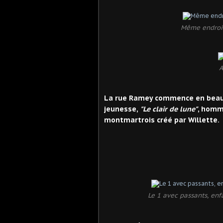
Même endroit
A
La rue Ramey commence en beauté
jeunesse,
"Le clair de lune"
, homm
montmartrois créé par Willette.
Le 1 avec passants, enf