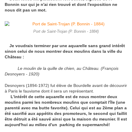
Bonnin sur qui je n'ai rien trouvé et dont l'exposition ne
nous dit pas un mot.
Port de Saint-Trojan (P. Bonnin - 1884)
Je voudrais terminer par une aquarelle sans grand intérêt
sinon celui de nous montrer deux moulins dans la ville du
Château :
Le moulin de la quille de chien, au Château. (François
Desnoyers - 1920)
Desnoyers (1894-1972) fut élève de Bourdelle avant de découvrir
à Paris le fauvisme dont il sera un représentant.
L'intérêt de cette aquarelle est de nous montrer deux
moulins parmi les nombreux moulins que comptait l'île (une
parenté avec ma butte favorite). Celui qui est au 2ème plan a
été sacrifié aux appétits des promoteurs, le second qui faillit
être détruit a été sauvé ainsi que la maison du meunier. Il est
aujourd'hui au milieu d'un parking de supermarché!