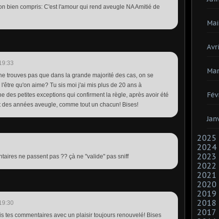
'on bien compris: C'est l'amour qui rend aveugle NA Amitié de
Mai
Avri
19:33
Mar
u ne trouves pas que dans la grande majorité des cas, on se
e l'être qu'on aime? Tu sis moi j'ai mis plus de 20 ans à
Fév
 des petites exceptions qui confirment la règle, après avoir été
 des années aveugle, comme tout un chacun! Bises!
Jan
2025
2024
2023
taires ne passent pas ?? çà ne "valide" pas sniff
2022
2021
2020
2019
2018
19:30
2017
s lis tes commentaires avec un plaisir toujours renouvelé! Bises