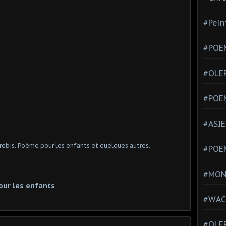
#Pein
#POEM
#OLE
#POE
#ASIE
#POE
#MONT
our les enfants
#WAC
#OLER