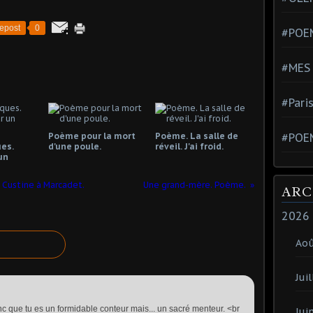
epost
0
#POEM
#MES
#Pari
Poème pour la mort
Poème. La salle de
#POE
es.
d'une poule.
réveil. J'ai froid.
un
 Custine à Marcadet.
Une grand-mère. Poème.
ARC
2026
Ao
Juil
nc que tu es un formidable conteur mais... un sacré menteur. <br
Jui