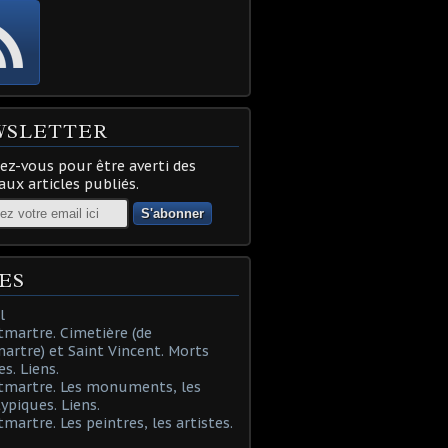
WSLETTER
z-vous pour être averti des
ux articles publiés.
ES
l
martre. Cimetière (de
rtre) et Saint Vincent. Morts
es. Liens.
tmartre. Les monuments, les
typiques. Liens.
martre. Les peintres, les artistes.