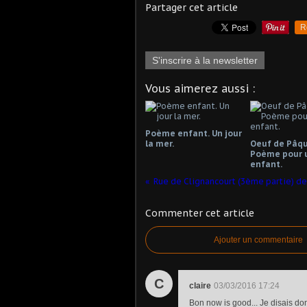
Partager cet article
R
S'inscrire à la newsletter
Vous aimerez aussi :
Poème enfant. Un jour
la mer.
Oeuf de Pâqu
Poème pour 
enfant.
Rue de Clignancourt (3ème partie) de
Commenter cet article
Ajouter un commentaire
C
claire
03/03/2016 17:24
Bon now is good... Je disais do