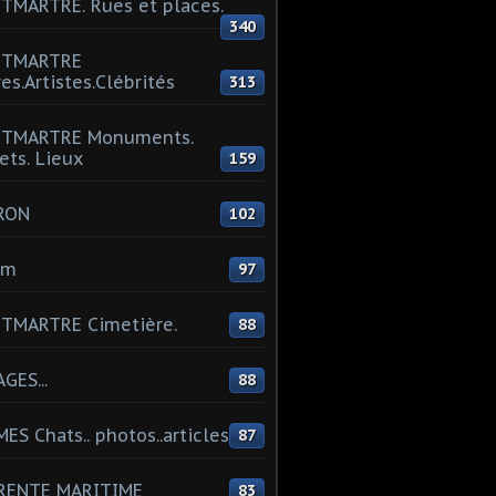
MARTRE. Rues et places.
340
TMARTRE
res.Artistes.Clébrités
313
TMARTRE Monuments.
ets. Lieux
159
RON
102
um
97
TMARTRE Cimetière.
88
GES...
88
ES Chats.. photos..articles
87
RENTE MARITIME
83