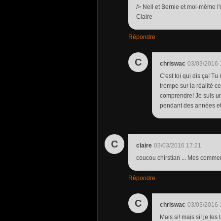
/> Nell et Bernie et moi-même l
Claire
Répondre
C
chriswac
03/03/2016 
C'est toi qui dis ça! T
trompe sur la réalité c
comprendre! Je suis une
pendant des années et
C
claire
03/03/2016 17:21
coucou chirstian ... Mes commen
Répondre
C
chriswac
03/03/2016 
Mais si! mais si! je le