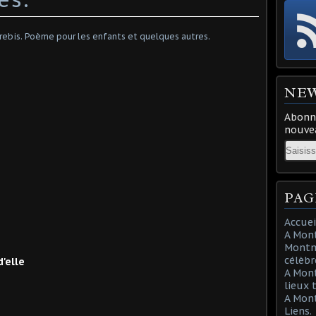
NE
Abonne
nouvea
Email
PAG
Accuei
A Mont
Montma
célèbr
'elle
A Mon
lieux 
A Mont
Liens.