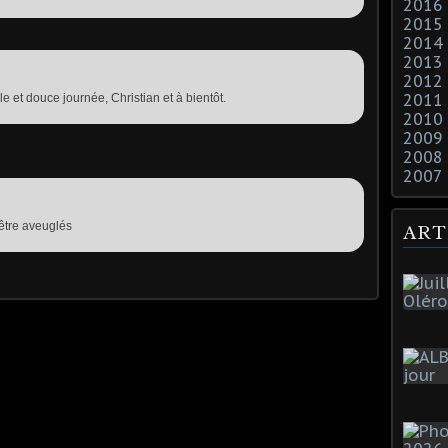
2016
2015
2014
2013
2012
2011
le et douce journée, Christian et à bientôt.
2010
2009
2008
2007
être aveuglés
ART