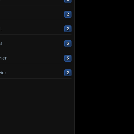
2
l
2
s
3
rier
3
vier
2