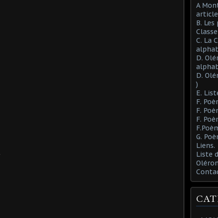
A Mont
article
B. Les
Class
C. La 
alphab
D. Olé
alphab
D. Olé
)
E. List
F. Poè
F. Poè
F. Poè
F.Poèm
G. Poè
Liens.
u
Liste
Oléron
Conta
CAT