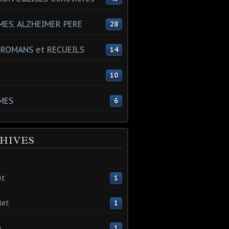
ES. ALZHEIMER PERE
28
 ROMANS et RECUEILS
14
s
10
MES
6
HIVES
ût
1
let
1
n
1