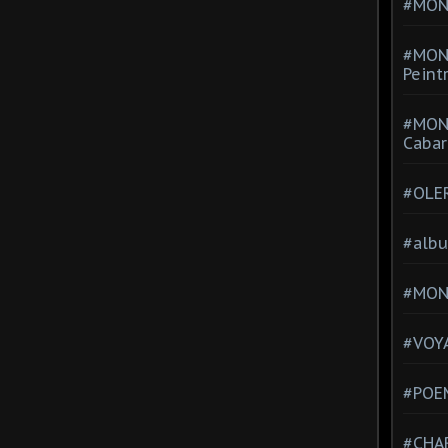
#MONT
#MON
Peint
#MON
Cabar
#OLE
#alb
#MON
#VOYA
#POEM
#CHA