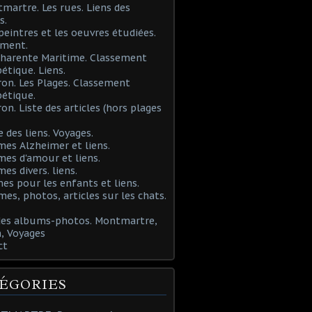
martre. Les rues. Liens des
s.
 peintres et les oeuvres étudiées.
ement.
Charente Maritime. Classement
étique. Liens.
ron. Les Plages. Classement
étique.
ron. Liste des articles (hors plages
e des liens. Voyages.
mes Alzheimer et liens.
mes d'amour et liens.
mes divers. liens.
es pour les enfants et liens.
mes, photos, articles sur les chats.
 des albums-photos. Montmartre,
, Voyages
ct
ÉGORIES