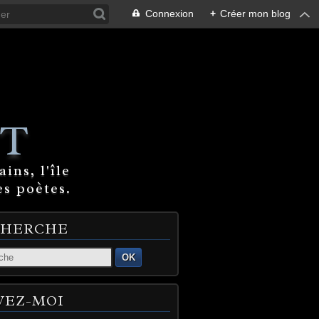
Connexion
+
Créer mon blog
T
ins, l'île
es poètes.
CHERCHE
OK
VEZ-MOI