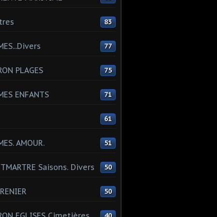
tres
83
ES...Divers
77
RON PLAGES
75
MES ENFANTS
71
61
MES. AMOUR.
51
MARTRE Saisons. Divers
50
RENIER
50
ON EGLISES Cimetières
40