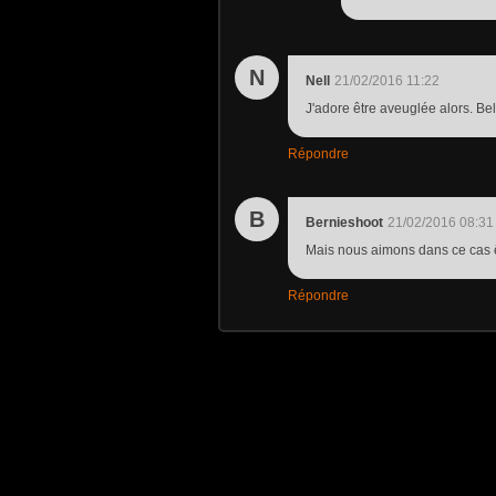
N
Nell
21/02/2016 11:22
J'adore être aveuglée alors. Bel
Répondre
B
Bernieshoot
21/02/2016 08:31
Mais nous aimons dans ce cas 
Répondre