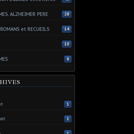
ES. ALZHEIMER PERE
28
 ROMANS et RECUEILS
14
s
10
MES
6
HIVES
ût
1
let
1
n
1