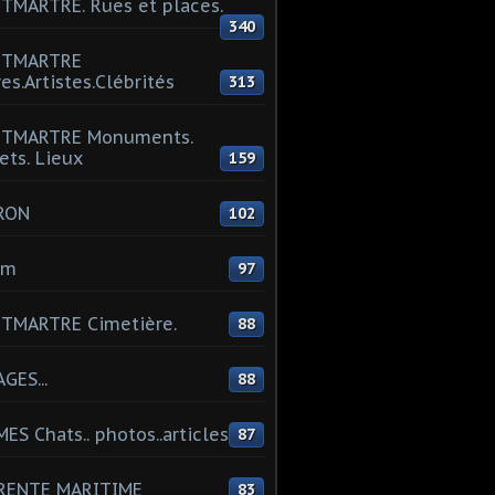
MARTRE. Rues et places.
340
TMARTRE
res.Artistes.Clébrités
313
TMARTRE Monuments.
ets. Lieux
159
RON
102
um
97
TMARTRE Cimetière.
88
GES...
88
ES Chats.. photos..articles
87
RENTE MARITIME
83