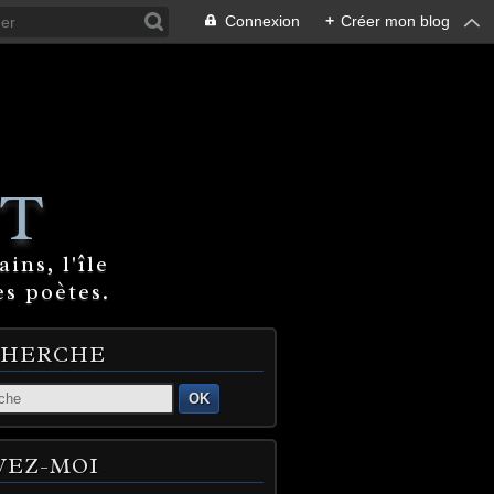
Connexion
+
Créer mon blog
T
ins, l'île
es poètes.
CHERCHE
OK
VEZ-MOI