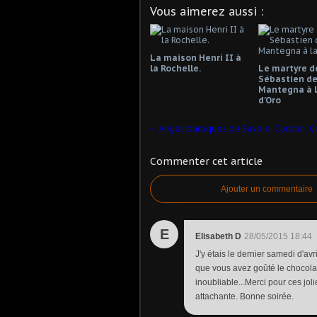
Vous aimerez aussi :
La maison Henri II à
la Rochelle.
Le martyre d
Sébastien d
Mantegna à l
d'Oro
Commenter cet article
Ajouter un commentaire
E
Elisabeth D
28/05/2015 18:44
J'y étais le dernier samedi d'av
que vous avez goûté le chocolat
inoubliable...Merci pour ces joli
attachante. Bonne soirée.