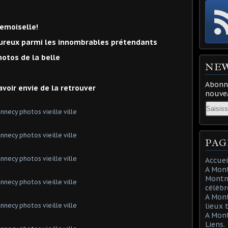
emoiselle!
oureux parmi les innombrables prétendants
otos de la belle
NE
Abonne
avoir envie de la retrouver
nouvea
Email
PAG
Accuei
A Mont
Montma
célèbr
A Mon
lieux 
A Mont
Liens.