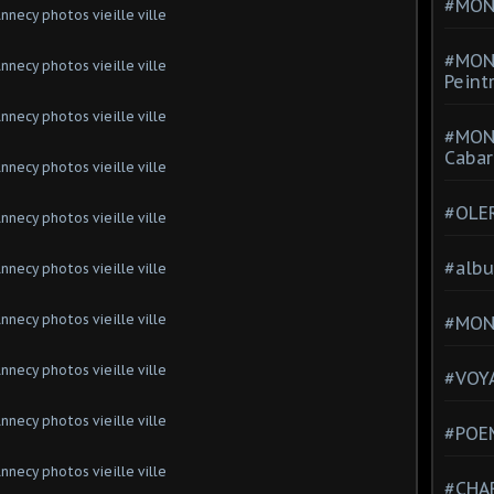
#MONT
#MON
Peint
#MON
Cabar
#OLE
#alb
#MON
#VOYA
#POEM
#CHA