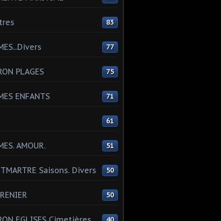
tres
83
ES...Divers
77
RON PLAGES
75
MES ENFANTS
71
61
MES. AMOUR.
51
MARTRE Saisons. Divers
50
RENIER
50
ON EGLISES Cimetières
40