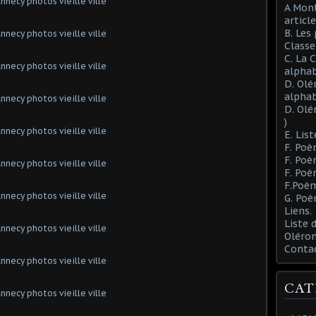
A Mont
article
B. Les
Class
C. La 
alphab
D. Olé
alphab
D. Olé
)
E. List
F. Poè
F. Poè
F. Poè
F.Poèm
G. Poè
Liens.
Liste
Oléron
Conta
CAT