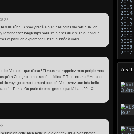
2016
2015
2014
2013
08:22
2012
! Je suis sûr qu'Annecy recèle bien des coins secrets que l'on
2011
y rester assez longtemps pour s'éloigner du circuit touristique.
2010
ner et partir en exploration! Belle journée à vous.
2009
2008
2007
ART
petite Venise... que d'eau ! Et vous me rappelez mon periple vers
Jusqu'en Cologne ...mes années folles. E.T... n' érrante!! Merci de
pel de voyage complètement occulté. Vous avez une très belle
 claire"... Tiens...On parle de mes genoux par là haut ?? LOL
33
périple en cette bien belle ville d'Annecy.<br /> Vos photos