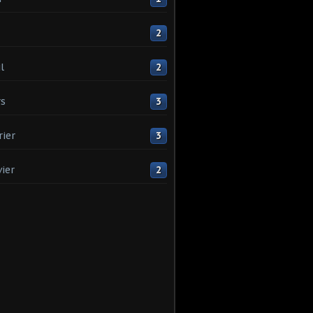
2
l
2
s
3
rier
3
vier
2