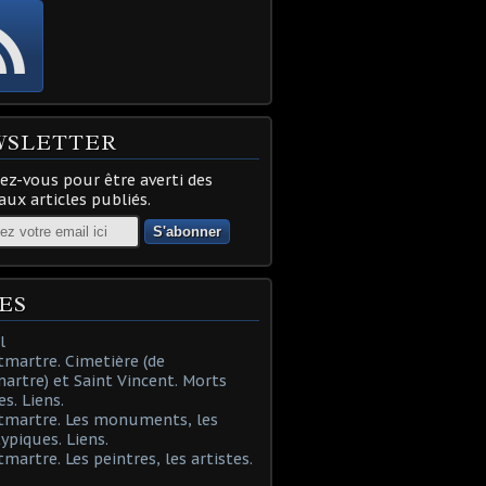
WSLETTER
z-vous pour être averti des
ux articles publiés.
ES
l
martre. Cimetière (de
rtre) et Saint Vincent. Morts
es. Liens.
tmartre. Les monuments, les
typiques. Liens.
martre. Les peintres, les artistes.