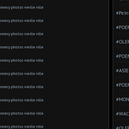
#Pein
#POEM
#OLE
#POE
#ASIE
#POE
#MONT
#WAC
#OLER