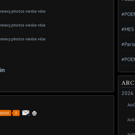
#POEM
#MES
#Pari
#POE
in
ARC
2026
Ao
epost
0
Juil
Jui