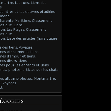
martre. Les rues. Liens des
s.
 peintres et les oeuvres étudiées.
ement.
Charente Maritime. Classement
étique. Liens.
ron. Les Plages. Classement
étique.
ron. Liste des articles (hors plages
e des liens. Voyages.
mes Alzheimer et liens.
mes d'amour et liens.
mes divers. liens.
es pour les enfants et liens.
mes, photos, articles sur les chats.
 des albums-photos. Montmartre,
, Voyages
ct
ÉGORIES