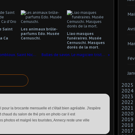
Mai
Avri
e Saint
Les animaux brûle-
e
parfums Edo. Musée
Liao masques
a Ca
Cernuschi.
funéraires. Musée
Cernuschi. Masques
Mar
dorés de la mort.
Anges baroques de Savoie. Cordon. Combloux. Saint Nicolas de Veroce. Sainte Agathe. Sainte Apolline.
Bulles de savon. Le magicien triste et les enfants à Montmartre
Fév
Jan
2025
2024
2023
2022
2021
ril pour la brocante mensuelle et c'était bien agréable. J'espère
2020
 chaud du salon de thé pris en photo car il est
2019
es photos et malgré les touristes, Annecy reste une ville
2018
2017