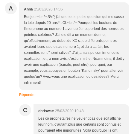
A
Anna
25/03/2020 14:36
Bonjour,<br /> SVP, j'ai une toute petite question qui me casse
la tete depuis 20 ans!! LOL<br /> Pourquoi les boutons de
l'interphone au numero 1 avenue Junot portent des noms des
peintres celebres? J'ai ete dit a un moment donne,
qu'effectivement, au debut du XX s., de differents peintres
avaient leurs studios au numero 1, et du a ca fait, les
sonnettes sont "nominatives". J'ai jamais pu confirmer cette
explication, et , a mon avis, c'est un mithe. Neanmoins, il doit y
avoir une explication (banale, peut etre), pourquoi, par
example, vous appuyez un bouton "Kandinsky" pour aller voir
quelqu'un? Avez-vous une explication ou des idees? Merci
infiniment!
Répondre
C
chriswac
25/03/2020 19:48
Les co propriétaires ne veulent pas que soit affiché
leur nom, d'autant plus que certains sont connus et
pourraient être importunés. Voilà pourquoi ils ont