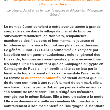
Le général Junot et sa femme, la duchesse d'Abrantès. (Marguerite
Gérard)
Le nom de Junot convient à cette avenue tracée à grands
coups de sabre dans le village de bric et de broc où
survivaient ferrailleurs, chiffonniers, rempailleurs,
marchands des 4 saisons et leur marmaille joueuse et
frondeuse qui inspira à Poulbot ses plus beaux dessins.
Le général Junot (1771-1813) surnommé
La Tempête
par
Napoléon est un guerrier audacieux , colonel général des
Hussards, toujours aux avant-postes, prêt à recevoir tous
les coups. Et il en reçut tant que de Campagne d'Egypte en
Campagne de Russie, il en perdit la tête et se jeta par la
fenêtre du logis paternel où sa santé mentale l'avait exilé.
Sa femme
la duchesse d'Abrantès
mériterait autant que lui
de donner son nom à une rue! A la mort de son mari, elle a
une liaison avec le jeune Balzac qui pense à elle en écrivant
"La femme de trente ans"
. Elle a rédigé ses mémoires,
corrigés par le même Balzac, Elle a tenu un salon à la mode.
Elle a sa demeure éternelle au cimetière Montmartre voisin,
contrairement à son mari enterré en Bourgogne, à Montbard.