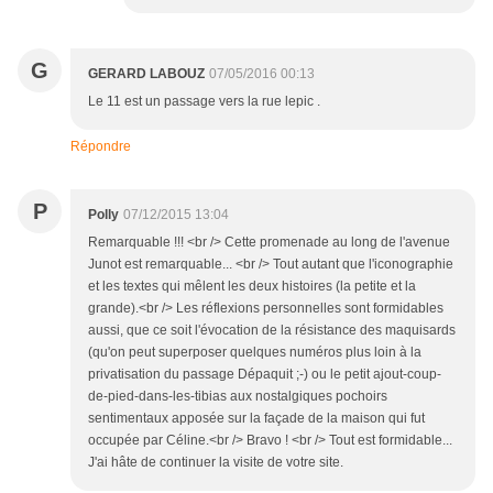
G
GERARD LABOUZ
07/05/2016 00:13
Le 11 est un passage vers la rue lepic .
Répondre
P
Polly
07/12/2015 13:04
Remarquable !!! <br /> Cette promenade au long de l'avenue
Junot est remarquable... <br /> Tout autant que l'iconographie
et les textes qui mêlent les deux histoires (la petite et la
grande).<br /> Les réflexions personnelles sont formidables
aussi, que ce soit l'évocation de la résistance des maquisards
(qu'on peut superposer quelques numéros plus loin à la
privatisation du passage Dépaquit ;-) ou le petit ajout-coup-
de-pied-dans-les-tibias aux nostalgiques pochoirs
sentimentaux apposée sur la façade de la maison qui fut
occupée par Céline.<br /> Bravo ! <br /> Tout est formidable...
J'ai hâte de continuer la visite de votre site.