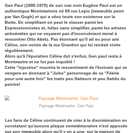
Gen Paul (1895-1975) de son vrai nom Eugène Paul est un
authentique Montmartrois né 69 rue Lepic (immeuble peint
par Van Gogh) et qui a vécu toute son existence sur la
Butte. En simplifiant on peut le classer parmi les
Expressionnistes et, hélas sans simplifier, parmi les artistes
antisémites qui ne voyaient pas d'inconvénient moral à
rencontrer Otto Abetz. Pas étonnant qu'il ait eu pour ami
Céline, son voisin de la rue Girardon qui lui rendait visite
régulièrement.
Alors qu'à l'épuration Céline dut s'enfuir, Gen paul resta à
Montmartre et ne fut pas inquiété !
Cette "injustice" nourrira le ressentiment de l'écrivain qui se
vengera en donnant à "Jules" personnage de sa "
Féérie
pour une autre fois
" les traits peu flatteurs et peu flattés du
peintre!
Paysage Montmartre. Gen Paul.
Les fans de Céline continuent de crier à la discrimination en
constatant qu'aucune plaque commémorative n'est apposée
sur son immeuble alors qu'il y en a une, sur la maison de