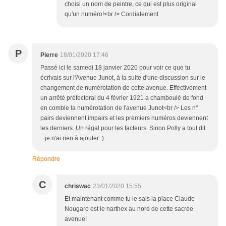
choisi un nom de peintre, ce qui est plus original
qu'un numéro!<br /> Cordialement
P
Pierre
18/01/2020 17:46
Passé ici le samedi 18 janvier 2020 pour voir ce que tu
écrivais sur l'Avenue Junot, à la suite d'une discussion sur le
changement de numérotation de cette avenue. Effectivement
un arrêté préfectoral du 4 février 1921 a chamboulé de fond
en comble la numérotation de l'avenue Junot<br /> Les n°
pairs deviennent impairs et les premiers numéros deviennent
les derniers. Un régal pour les facteurs. Sinon Polly a tout dit
...je n'ai rien à ajouter :)
Répondre
C
chriswac
23/01/2020 15:55
Et maintenant comme tu le sais la place Claude
Nougaro est le narthex au nord de cette sacrée
avenue!