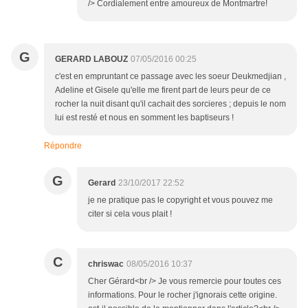
/> Cordialement entre amoureux de Montmartre!
G
GERARD LABOUZ
07/05/2016 00:25
c'est en empruntant ce passage avec les soeur Deukmedjian ,
Adeline et Gisele qu'elle me firent part de leurs peur de ce
rocher la nuit disant qu'il cachait des sorcieres ; depuis le nom
lui est resté et nous en somment les baptiseurs !
Répondre
G
Gerard
23/10/2017 22:52
je ne pratique pas le copyright et vous pouvez me
citer si cela vous plait !
C
chriswac
08/05/2016 10:37
Cher Gérard<br /> Je vous remercie pour toutes ces
informations. Pour le rocher j'ignorais cette origine.