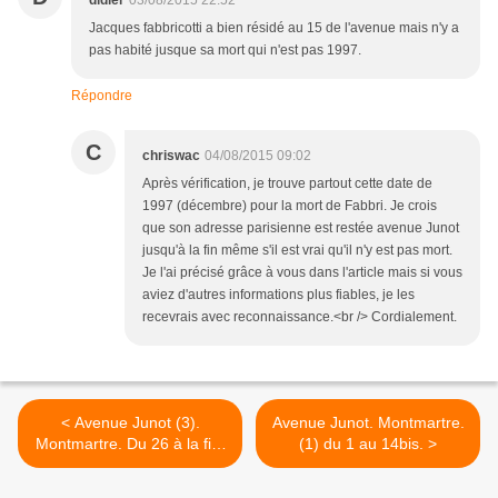
didier
03/08/2015 22:52
Jacques fabbricotti a bien résidé au 15 de l'avenue mais n'y a
pas habité jusque sa mort qui n'est pas 1997.
Répondre
C
chriswac
04/08/2015 09:02
Après vérification, je trouve partout cette date de
1997 (décembre) pour la mort de Fabbri. Je crois
que son adresse parisienne est restée avenue Junot
jusqu'à la fin même s'il est vrai qu'il n'y est pas mort.
Je l'ai précisé grâce à vous dans l'article mais si vous
aviez d'autres informations plus fiables, je les
recevrais avec reconnaissance.<br /> Cordialement.
< Avenue Junot (3).
Avenue Junot. Montmartre.
Montmartre. Du 26 à la fin.
(1) du 1 au 14bis. >
Clouzot. Lucienne boyer.
Nougaro...