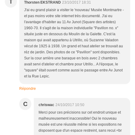
T
Thorsten EKSTRAND
23/10/2017 18:31
J'ai eu grand plaisir a visiter le 'nouveau' Musée Montmartre -
et pas moins votre site internet très documenté. J'ai eu
l'avantage d'habiter au 11 Av Junot (Square des artistes)
1960-70. Il s'agit de la maison individuelle ''Pavillon no. x''
située juste en dessous du Moulin de la Galette. C'est la
maison qui avait appartenu à Utrillo, où Suzanne Valadon
vécut de 1925 à 1938. Un grand et haut atelier se trouvait au
réz de jardin. Des photos de ce ''Pavillon'' sont disponibles.
Sur la cour arrière une baraque en bois avec 2 chambres
avait servi d'atelier et chambre pour Utrillo... A l'époque, le
''square'' était ouvert comme aussi le passage entre Av Junot
et la Rue Lepic.
Répondre
C
chriswac
24/10/2017 10:50
Merci pour ces précisions sur cet endroit unique et
malheureusement inaccessible! Oui le nouveau
musée est une réussite même si les expositions ne
disposent que d'un espace restreint, sans recul.<br