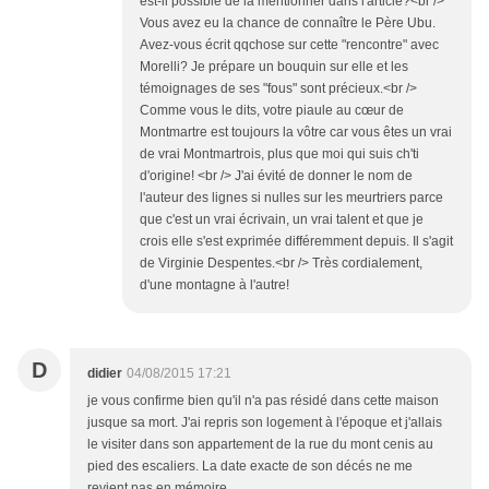
est-il possible de la mentionner dans l'article?<br />
Vous avez eu la chance de connaître le Père Ubu.
Avez-vous écrit qqchose sur cette "rencontre" avec
Morelli? Je prépare un bouquin sur elle et les
témoignages de ses "fous" sont précieux.<br />
Comme vous le dits, votre piaule au cœur de
Montmartre est toujours la vôtre car vous êtes un vrai
de vrai Montmartrois, plus que moi qui suis ch'ti
d'origine! <br /> J'ai évité de donner le nom de
l'auteur des lignes si nulles sur les meurtriers parce
que c'est un vrai écrivain, un vrai talent et que je
crois elle s'est exprimée différemment depuis. Il s'agit
de Virginie Despentes.<br /> Très cordialement,
d'une montagne à l'autre!
D
didier
04/08/2015 17:21
je vous confirme bien qu'il n'a pas résidé dans cette maison
jusque sa mort. J'ai repris son logement à l'époque et j'allais
le visiter dans son appartement de la rue du mont cenis au
pied des escaliers. La date exacte de son décés ne me
revient pas en mémoire.