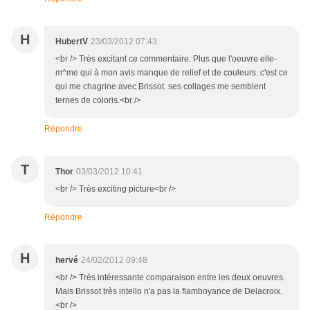
H
HubertV
23/03/2012 07:43
<br /> Très excitant ce commentaire. Plus que l'oeuvre elle-
m^me qui à mon avis manque de relief et de couleurs. c'est ce
qui me chagrine avec Brissot. ses collages me semblent
ternes de coloris.<br />
Répondre
T
Thor
03/03/2012 10:41
<br /> Très exciting picture<br />
Répondre
H
hervé
24/02/2012 09:48
<br /> Très intéressante comparaison entre les deux oeuvres.
Mais Brissot très intello n'a pas la flamboyance de Delacroix.
<br />