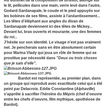
Au sommet de la composition de Brissot, allongé sur
le lit, pellicules dans une main, verre levé dans l'autre,
Godard-Sardanapale, le coude et le pied appuyés sur
les bobines de ses films, assiste à l'anéantissement...
Les têtes d'éléphant aux angles du divan de
Sardanapale deviennent ici des têtes de Mickey...
Devant lui, bras ouverts et mourante, une des femmes
du roi...
J'hésite sur son identité. Le visage n'est pas vraiment
net. Je pencherais sans en être absolument certain
pour Marina Vlady qui joua un rôle de femme qui se
prostitue par nécessité dans
"Deux ou trois choses
que je sais d'elle".
Bardot est représentée, au premier plan, dans
un groupe qui reproduit avec exactitude celui qui a été
peint par Delacroix. Eddie Constantine (
Alphaville
)
s'apprête à sacrifier l'héroïne du
Mépris (
chef d'oeuvre
entre les chefs d'oeuvre, film mythique, apothéose de
Bardot).