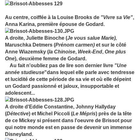
Au centre, coiffée à la Louise Brooks de
"Vivre sa Vie"
,
Anna Karina, première épouse de Godard.
A droite, Juliette Binoche (
Je vous salue Marie),
Maruschka Detmers (
Prénom carmen)
et sur le côté
Anne Wiazemsky (
la Chinoise
,
Week-End
,
One plus
One
), deuxième femme de Godard.
Au fait n'oubliez pas de lire son dernier livre
"Une
année studieuse
"dans lequel elle parle avec tendresse
et lucidité de cette période de sa vie et où elle dépeint
un Godard passionné et jaloux, insupportable et
adolescent...
A droite d'Eddie Constantine, Johnny Hallyday
(
Détective
) et Michel Piccoli (
Le Mépris
) près de la tête
de ce Mickey si présent dans l'oeuvre de Brissot pour
qui notre monde est en passe de devenir un immense
Disneyland.