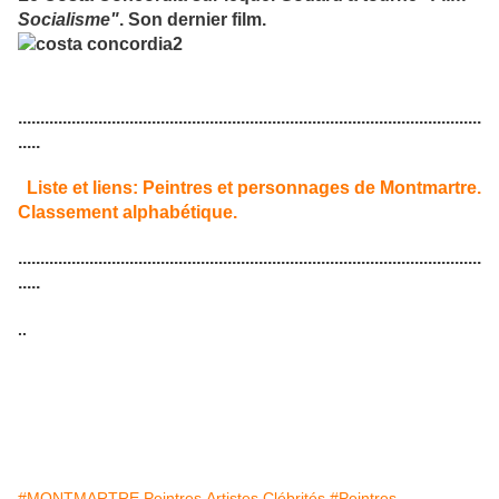
Socialisme"
. Son dernier film.
........................................................................................................
.....
Liste et liens: Peintres et personnages de Montmartre.
Classement alphabétique.
........................................................................................................
.....
..
#MONTMARTRE Peintres.Artistes.Clébrités
#Peintres