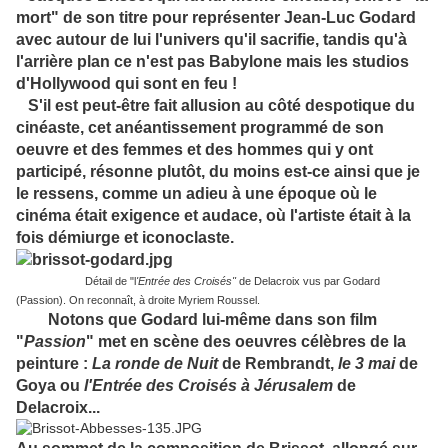
mort" de son titre pour représenter Jean-Luc Godard
avec autour de lui l'univers qu'il sacrifie, tandis qu'à
l'arrière plan ce n'est pas Babylone mais les studios
d'Hollywood qui sont en feu !
S'il est peut-être fait allusion au côté despotique du
cinéaste, cet anéantissement programmé de son
oeuvre et des femmes et des hommes qui y ont
participé, résonne plutôt, du moins est-ce ainsi que je
le ressens, comme un adieu à une époque où le
cinéma était exigence et audace, où l'artiste était à la
fois démiurge et iconoclaste.
Détail de "l
'Entrée des Croisés"
de Delacroix vus par Godard
(Passion). On reconnaît, à droite Myriem Roussel.
Notons que Godard lui-même dans son film
"
Passion
" met en scène des oeuvres célèbres de la
peinture :
La ronde de Nuit
de Rembrandt,
le 3 mai
de
Goya ou
l'Entrée des Croisés à Jérusalem
de
Delacroix...