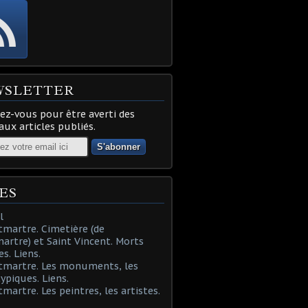
WSLETTER
z-vous pour être averti des
ux articles publiés.
ES
l
martre. Cimetière (de
rtre) et Saint Vincent. Morts
es. Liens.
tmartre. Les monuments, les
typiques. Liens.
martre. Les peintres, les artistes.