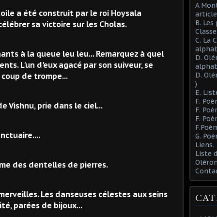
A Mont
ile a été construit par le roi Hoysala
article
B. Les
lébrer sa victoire sur les Cholas.
Class
C. La 
alphab
ants à la queue leu leu... Remarquez à quel
D. Olé
rents. L'un d'eux agacé par son suiveur, se
alphab
D. Olé
 coup de trompe...
)
E. List
F. Poè
Vishnu, prie dans le ciel...
F. Poè
F. Poè
F.Poèm
nctuaire....
G. Poè
Liens.
Liste
Oléron
mme des dentelles de pierres.
Conta
 merveilles. Les danseuses célestes aux seins
CAT
té, parées de bijoux...