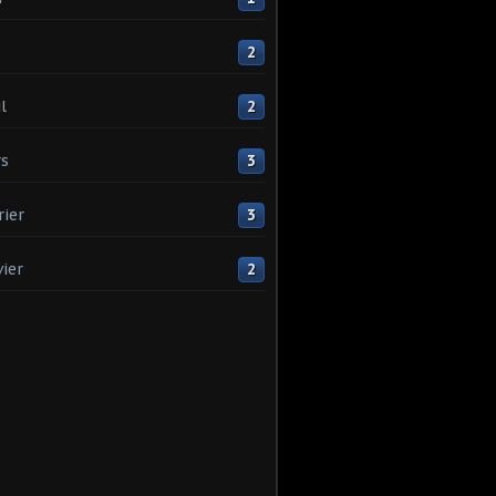
2
l
2
s
3
rier
3
vier
2