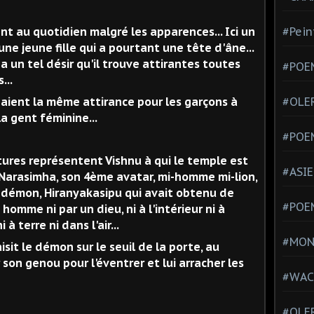
 au quotidien malgré les apparences... Ici un
#Pein
e jeune fille qui a pourtant une tête d'âne...
 a un tel désir qu'il trouve attirantes toutes
#POEM
...
es aient la même attirance pour les garçons à
#OLE
la gent féminine...
#POE
res représentent Vishnu à qui le temple est
#ASIE
e Narasimha, son 4ème avatar, mi-homme mi-lion,
n démon, Hiranyakasipu qui avait obtenu de
#POE
homme ni par un dieu, ni à l'intérieur ni à
ni à terre ni dans l'air...
#MONT
sit le démon sur le seuil de la porte, au
 son genou pour l'éventrer et lui arracher les
#WAC
#OLER