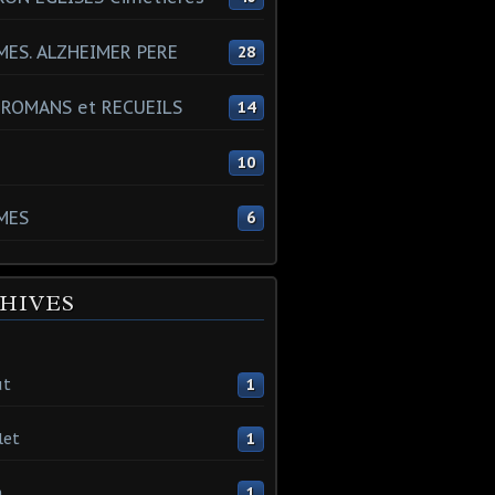
ES. ALZHEIMER PERE
28
 ROMANS et RECUEILS
14
s
10
MES
6
HIVES
ût
1
let
1
n
1