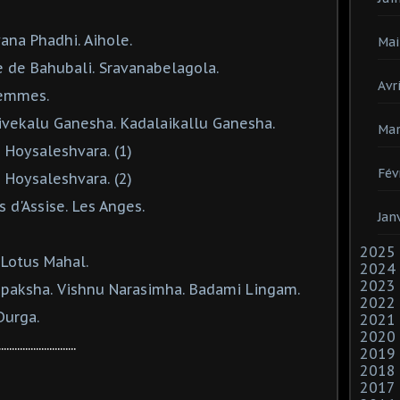
ana Phadhi. Aihole.
Mai
e de Bahubali. Sravanabelagola.
Avri
femmes.
ivekalu Ganesha. Kadalaikallu Ganesha.
Mar
 Hoysaleshvara. (1)
Fév
 Hoysaleshvara. (2)
s d'Assise. Les Anges.
Jan
2025
 Lotus Mahal.
2024
2023
upaksha. Vishnu Narasimha. Badami Lingam.
2022
Durga.
2021
2020
.............................
2019
2018
2017
.....................................................................................