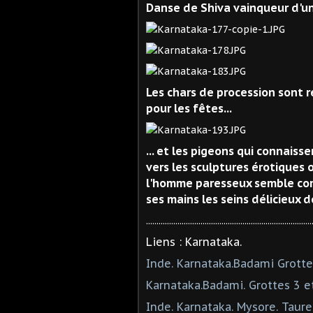
Danse de Shiva vainqueur d'un 
Les chars de procession sont r
pour les fêtes...
... et les pigeons qui connaiss
vers les sculptures érotiques 
l'homme paresseux semble com
ses mains les seins délicieux d
...............................................................................
Liens : Karnataka.
Inde. Karnataka.Badami Grottes
Karnataka.Badami. Grottes 3 et 
Inde. Karnataka. Mysore. Taur