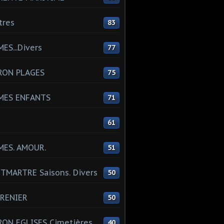
tres
83
ES...Divers
77
RON PLAGES
75
MES ENFANTS
71
61
MES. AMOUR.
51
MARTRE Saisons. Divers
50
RENIER
50
ON EGLISES Cimetières
40