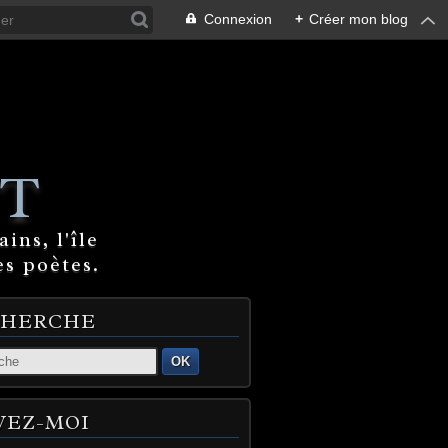
Connexion
+
Créer mon blog
T
ins, l'île
es poètes.
CHERCHE
OK
VEZ-MOI