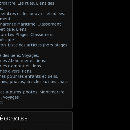
martre. Les rues. Liens des
s.
 peintres et les oeuvres étudiées.
ement.
Charente Maritime. Classement
étique. Liens.
ron. Les Plages. Classement
étique.
ron. Liste des articles (hors plages
e des liens. Voyages.
mes Alzheimer et liens.
mes d'amour et liens.
mes divers. liens.
es pour les enfants et liens.
mes, photos, articles sur les chats.
 des albums-photos. Montmartre,
, Voyages
ct
ÉGORIES