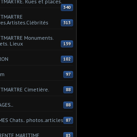
MARTRE. Rues et places.
340
TMARTRE
res.Artistes.Clébrités
313
TMARTRE Monuments.
ets. Lieux
159
RON
102
um
97
TMARTRE Cimetière.
88
GES...
88
ES Chats.. photos..articles
87
RENTE MARITIME
83