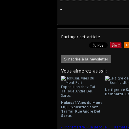
..
Partager cet article
R
S'inscrire à la newsletter
Vous aimerez aussi :
Le tigre de S
Bernhardt. C
Hokusaï. Vues du Mont
Fuji. Exposition chez
Tai Tai. Rue André Del
Sarte.
Montmartre. Rue Becquerel.