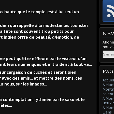
s haute que le temple, est à lui seul un
idien qui rappelle à la modestie les touristes
la tête sont souvent trop petits pour
NE
rt indien offre de beauté, d'émotion, de
Abonne
nouvea
Email
e peut qu'être effleuré par le visiteur d'un
t leurs numériques et mitraillent à tout va...
PAG
ur cargaison de clichés et seront bien
 avec des amis... et mettre des noms, ces
Accuei
 nous, sur les images...
A Mont
Montma
célèbr
A Mon
à la contemplation, rythmée par le saxo et le
lieux 
èles...
A Mont
Liens.