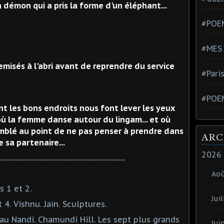
démon qui a pris la forme d'un éléphant...
#POEM
#MES
emisés à l'abri avant de reprendre du service
#Pari
#POE
ent les bons endroits nous font lever les yeux
où la femme danse autour du lingam... et où
blé au point de ne pas penser à prendre dans
ARC
e sa partenaire...
2026
....................................................................................
Ao
 1 et 2.
Juil
4. Vishnu. Jaïn. Sculptures.
eau Nandi. Chamundi Hill. Les sept plus grands
Jui