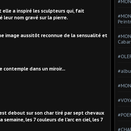
#MONT
elle a inspiré les sculpteurs qui, fait
#MON
é leur nom gravé sur la pierre.
Peint
e image aussitôt reconnue de la sensualité et
#MON
Cabar
#OLE
e contemple dans un miroir...
#alb
#MON
#VOYA
est debout sur son char tiré par sept chevaux
#POEM
a semaine, les 7 couleurs de l'arc en ciel, les 7
#CHA