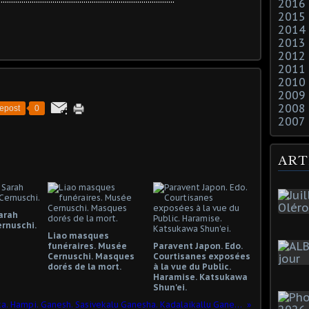
2016
2015
2014
2013
2012
2011
2010
2009
2008
epost
0
2007
ART
arah
ernuschi.
Liao masques
funéraires. Musée
Paravent Japon. Edo.
Cernuschi. Masques
Courtisanes exposées
dorés de la mort.
à la vue du Public.
Haramise. Katsukawa
Shun'ei.
Karnataka. Hampi. Ganesh. Sasivekalu Ganesha. Kadalaikallu Ganesha.