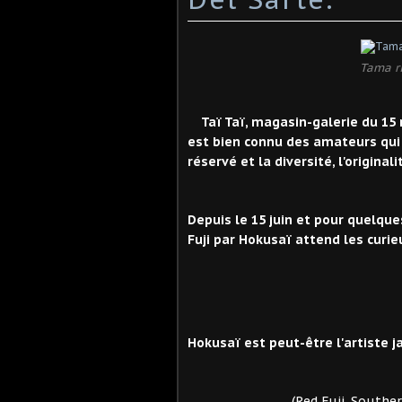
Tama ri
Taï Taï, magasin-galerie du 15 r
est bien connu des amateurs qui a
réservé et la diversité, l'origina
Depuis le 15 juin et pour quelqu
Fuji par Hokusaï attend les curi
Hokusaï est peut-être l'artiste j
(Red Fuji. Southern wind