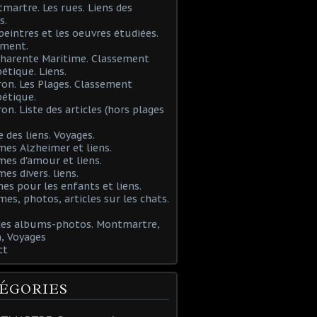
martre. Les rues. Liens des
s.
 peintres et les oeuvres étudiées.
ement.
Charente Maritime. Classement
étique. Liens.
ron. Les Plages. Classement
étique.
ron. Liste des articles (hors plages
e des liens. Voyages.
mes Alzheimer et liens.
mes d'amour et liens.
mes divers. liens.
es pour les enfants et liens.
mes, photos, articles sur les chats.
 des albums-photos. Montmartre,
, Voyages
ct
ÉGORIES