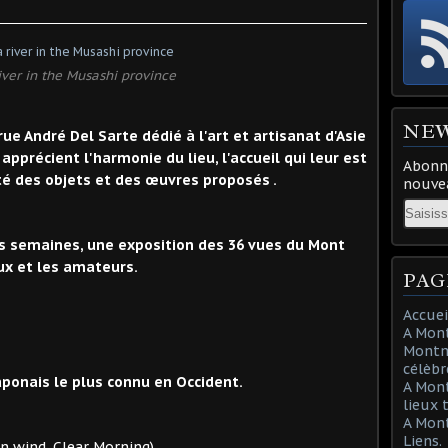
ver in the Musashi province
NE
ue André Del Sarte dédié à l'art et artisanat d'Asie
pprécient l'harmonie du lieu, l'accueil qui leur est
Abonne
lité des objets et des œuvres proposés .
nouvea
Email
es semaines, une exposition des 36 vues du Mont
eux et les amateurs.
PAG
Accuei
A Mont
Montma
célèbr
aponais le plus connu en Occident.
A Mon
lieux 
A Mont
Liens.
. Clear Morning)