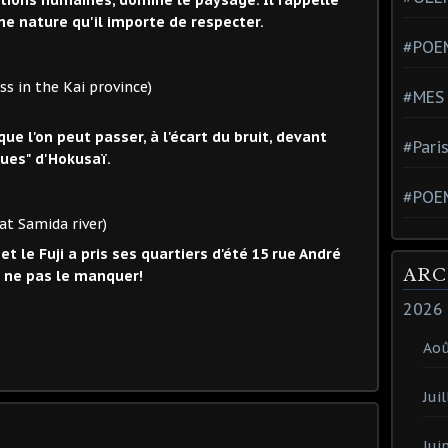
ne nature qu'il importe de respecter.
#POEM
Kai province)
#MES
e l'on peut passer, à l'écart du bruit, devant
#Pari
ues" d'Hokusaï.
#POE
mida river)
t le Fuji a pris ses quartiers d'été 15 rue André
ARC
e ne pas le manquer!
2026
Ao
Juil
Jui