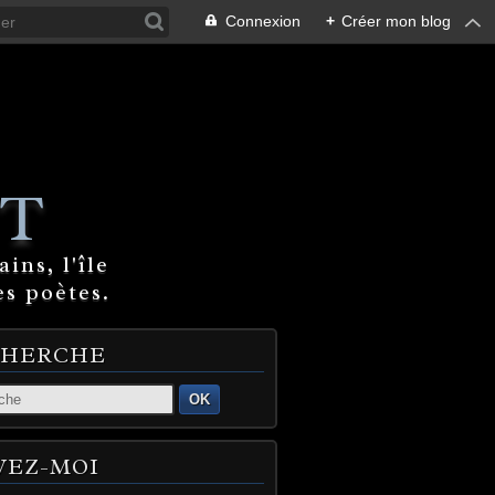
Connexion
+
Créer mon blog
T
ins, l'île
es poètes.
CHERCHE
OK
VEZ-MOI