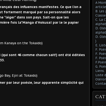
A Mont
 français des influences manifestes. Ce que l'on a
article
B. Les
st fortement marqué par sa personnalité alors
Class
e "léger" dans son pays. Sait-on que les
C. La 
ière fois la"Manga d'Hokusaï par le le papier
alphab
D. Olé
alphab
D. Olé
)
 on the Tokaido)
E. List
F. Poè
F. Poè
i (qui sont 46 comme chacun sait!) ont été éditées
F. Poè
33.
F.Poèm
G. Poè
Liens.
Liste
iri at Tokaido)
Oléron
iner par leur poésie, leur apparente simplicité qui
Conta
CAT