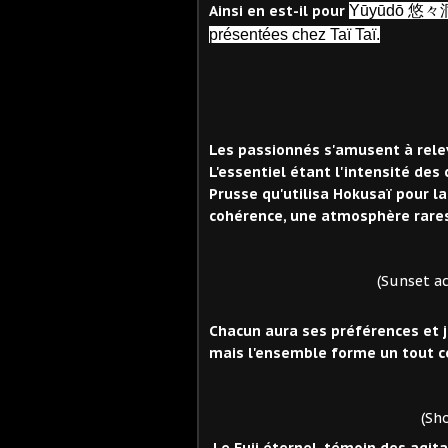
Ainsi en est-il pour
Yūyūdō
悠々
présentées chez Taï Taï.
Les passionnés s'amusent à releve
L'essentiel étant l'intensité des
Prusse qu'utilisa Hokusaï pour l
cohérence, une atmosphère rare
(Sunset across the 
Chacun aura ses préférences et j
mais l'ensemble forme un tout c
(Shore of Tag
Le Fuji éternel, témoin des agit