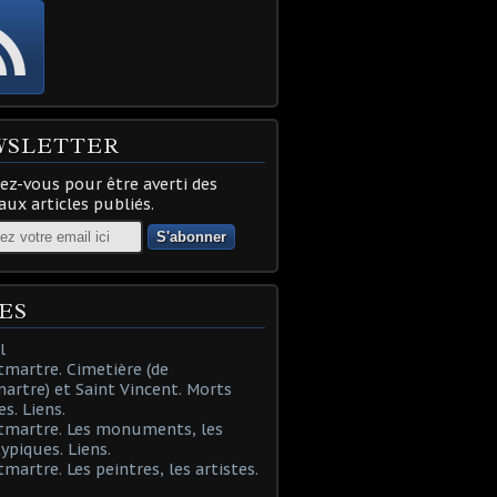
WSLETTER
z-vous pour être averti des
ux articles publiés.
ES
l
martre. Cimetière (de
rtre) et Saint Vincent. Morts
es. Liens.
tmartre. Les monuments, les
typiques. Liens.
martre. Les peintres, les artistes.