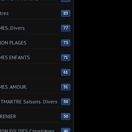
tres
83
ES...Divers
77
RON PLAGES
75
MES ENFANTS
71
61
MES. AMOUR.
51
MARTRE Saisons. Divers
50
RENIER
50
ON EGLISES Cimetières
40