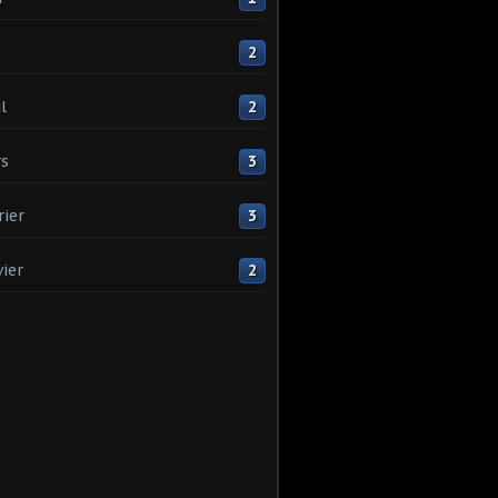
2
l
2
s
3
rier
3
vier
2