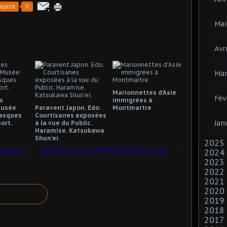
epost
0
Mai
Avri
Mar
Marionnettes d'Asie
Fév
s
immigrées à
Musée
Paravent Japon. Edo.
Montmartre
Masques
Courtisanes exposées
Jan
ort.
à la vue du Public.
Haramise. Katsukawa
Shun'ei.
2025
Giorgione. La tempête. Accademia. Philippe Sollers.
Album photo juin 2023 Montmartre jour après jour
2024
2023
2022
2021
2020
2019
2018
2017