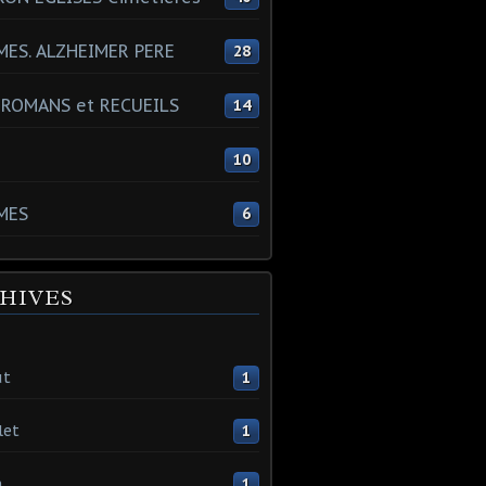
ES. ALZHEIMER PERE
28
 ROMANS et RECUEILS
14
s
10
MES
6
HIVES
ût
1
let
1
n
1