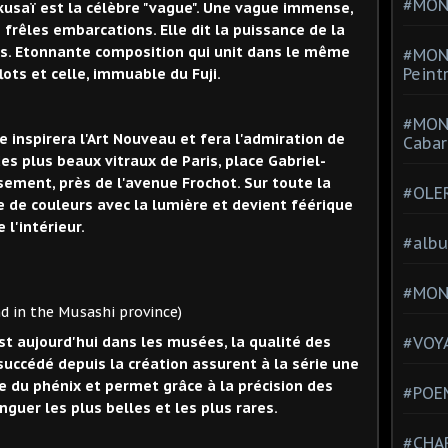
#MONT
saï est la célèbre "vague". Une vague immense,
frêles embarcations. Elle dit la puissance de la
ns. Etonnante composition qui unit dans le même
#MON
Peint
ots et celle, immuable du Fuji.
#MON
 inspirera l'Art Nouveau et fera l'admiration de
Cabar
es plus beaux vitraux de Paris, place Gabriel-
ement, près de l'avenue Frochot. Sur toute la
#OLE
 de couleurs avec la lumière et devient féérique
e l'intérieur.
#alb
#MON
 Musashi province)
st aujourd'hui dans les musées, la qualité des
#VOYA
succédé depuis la création assurent à la série une
e du phénix et permet grâce à la précision des
#POEM
nguer les plus belles et les plus rares.
#CHA