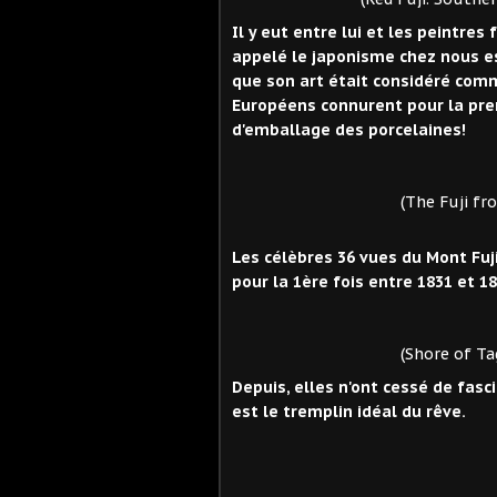
Il y eut entre lui et les peintres
appelé le japonisme chez nous e
que son art était considéré comm
Européens connurent pour la prem
d'emballage des porcelaines!
(The Fuji from Kanaya
Les célèbres 36 vues du Mont Fuj
pour la 1ère fois entre 1831 et 18
(Shore of Tago Bay, Ej
Depuis, elles n'ont cessé de fasc
est le tremplin idéal du rêve.