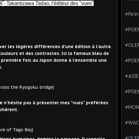
洞
- Takamizawa Tadao, l'éditeur des "vues"
#Pein
#POEM
#OLE
r les légères différences d'une édition à l'autre.
 couleurs et des contrastes. Ici la fameux bleu de
a première fois au Japon donne à l'ensemble une
#POE
s.
#ASIE
Ryogoku bridge)
#POE
e n'hésite pas à présenter mes "vues" préférées
#MONT
ohérent.
#WAC
o Bay)
#OLER
ations humaines, domine le paysage. Il rappelle