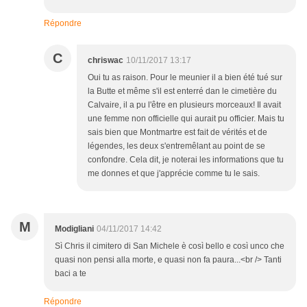
Répondre
C
chriswac
10/11/2017 13:17
Oui tu as raison. Pour le meunier il a bien été tué sur
la Butte et même s'il est enterré dan le cimetière du
Calvaire, il a pu l'être en plusieurs morceaux! Il avait
une femme non officielle qui aurait pu officier. Mais tu
sais bien que Montmartre est fait de vérités et de
légendes, les deux s'entremêlant au point de se
confondre. Cela dit, je noterai les informations que tu
me donnes et que j'apprécie comme tu le sais.
M
Modigliani
04/11/2017 14:42
Sì Chris il cimitero di San Michele è così bello e così unco che
quasi non pensi alla morte, e quasi non fa paura...<br /> Tanti
baci a te
Répondre