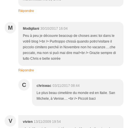
Répondre
M
Modigliani
30/10/2017 16:04
Peu à peu je découvre beacoup de choses avec toi dans le
votrê blog !<br /> Purtroppo chissá quando potro'visitare il
piccolo cimitero perché in Novembre non ho vacanze.....che
peccato, ma non si può mai dire mai!<br /> Grazie sempre di
tutto Chris e belle soirée
Répondre
C
chriswac
03/11/2017 08:44
Le plus beau cimetière du monde est en Italie. San
Michele, à Venise.... <br /> Piccoli baci
V
vivien
13/11/2009 19:54