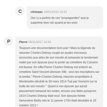
C
chriswac
19/01/2018 19:23
Oui l y a parfois de ces "propagandes" que je
supprime bien sûr quand je les vois!
P
Pierre
09/11/2017 16:56
Toujours une documentation hors pair ! Mais la légende du
meunier Charles Debray coupé en quatre morceaux
accrochés aux ailes de son moulin et ramassés le lendemain
matin par son épouse pour le porter au cimetière du Calvaire
est fausse. En effet Pierre Charles Debray est enterré au
cimetière Saint Vincent (division XIII) : voici les inscriptions sur
la tombe." Pierre-Charles Debray, meunier propriétaire à
Montmartre-décédé le 30 mars 1814-Tué par l'ennemi sur la
butte de son moulin ". Quant à son épouse qui aurait
pieusement ramassé les restes, encore une fable puisqu'en
1814 Charles Debray était veuf. Son épouse Aimée
Geneviève Bailly née le 11 janvier 1754 était décédée le 25
octobre 1812 !