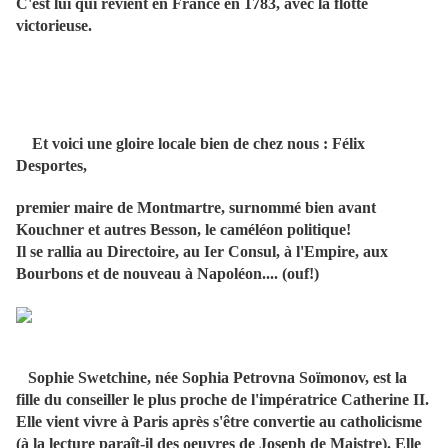
C'est lui qui revient en France en 1783, avec la flotte
victorieuse.
Et voici une gloire locale bien de chez nous : Félix
Desportes,
premier maire de Montmartre, surnommé bien avant
Kouchner et autres Besson, le caméléon politique!
Il se rallia au Directoire, au Ier Consul, à l'Empire, aux
Bourbons et de nouveau à Napoléon.... (ouf!)
Sophie Swetchine, née Sophia Petrovna Soïmonov, est la
fille du conseiller le plus proche de l'impératrice Catherine II.
Elle vient vivre à Paris après s'être convertie au catholicisme
(à la lecture paraît-il des oeuvres de Joseph de Maistre). Elle