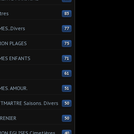
tres
83
ES...Divers
77
RON PLAGES
75
MES ENFANTS
71
61
MES. AMOUR.
51
MARTRE Saisons. Divers
50
RENIER
50
ON EGLISES Cimetières
40