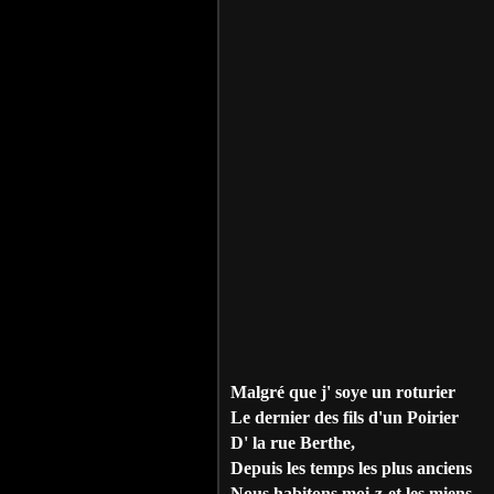
Malgré que j' soye un roturier
Le dernier des fils d'un Poirier
D' la rue Berthe,
Depuis les temps les plus anciens
Nous habitons moi-z-et les miens