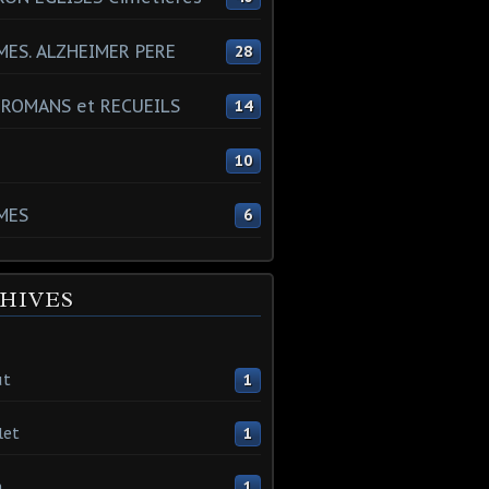
ES. ALZHEIMER PERE
28
 ROMANS et RECUEILS
14
s
10
MES
6
HIVES
ût
1
let
1
n
1