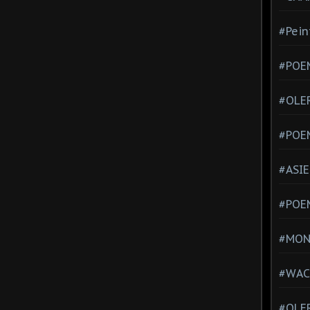
#Pein
#POEM
#OLE
#POE
#ASIE
#POE
#MONT
#WAC
#OLER