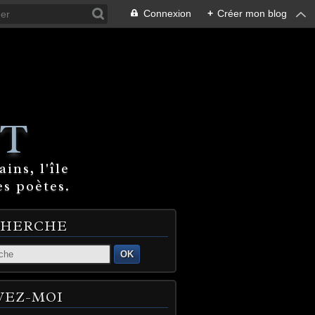
Connexion
+
Créer mon blog
T
ins, l'île
es poètes.
CHERCHE
OK
VEZ-MOI