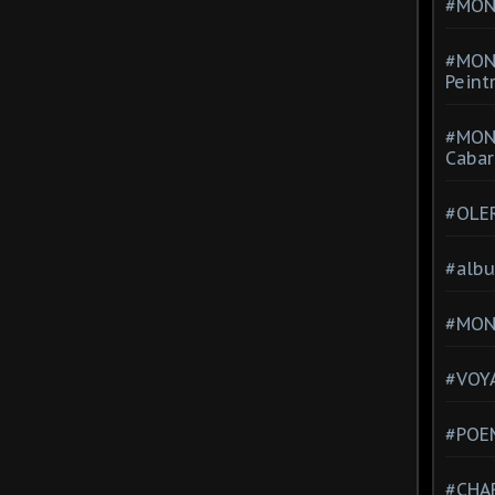
#MONT
#MON
Peint
#MON
Cabar
#OLE
#alb
#MON
#VOYA
#POEM
#CHA