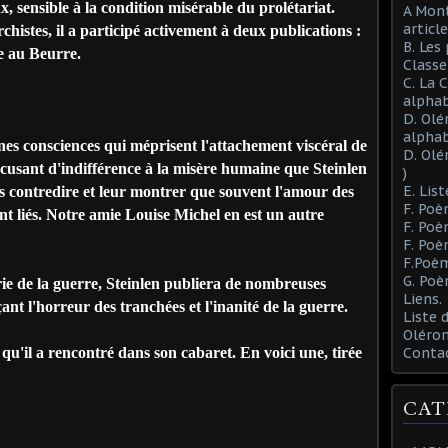
sensible à la condition misérable du prolétariat.
A Mont
article
histes, il a participé activement à deux publications :
B. Les
te au Beurre.
Class
C. La 
alphab
D. Olé
alphab
ences qui méprisent l'attachement viscéral de
D. Olé
accusant d'indifférence à la misère humaine que Steinlen
)
E. List
es contredire et leur montrer que souvent l'amour des
F. Poè
t liés. Notre amie Louise Michel en est un autre
F. Poè
F. Poè
F.Poèm
G. Poè
guerre, Steinlen publiera de nombreuses
Liens.
ant l'horreur des tranchées et l'inanité de la guerre.
Liste
Oléron
 qu'il a rencontré dans son cabaret. En voici une, tirée
Conta
CAT