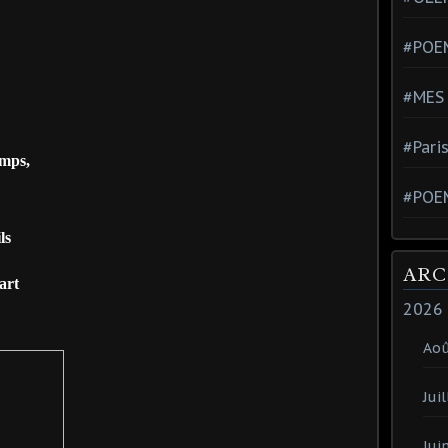
#POEM
#MES
#Pari
emps,
#POE
ls
ARC
art
2026
Ao
Juil
Jui