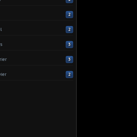
2
l
2
s
3
rier
3
vier
2