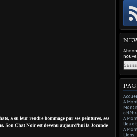
NE
Abonne
nouvea
Email
PAG
Accuei
A Mont
Montma
célèbr
s, a su leur rendre hommage par ses peintures, ses
A Mon
lieux 
ous. Son Chat Noir est devenu aujourd'hui la Joconde
A Mont
Liens.