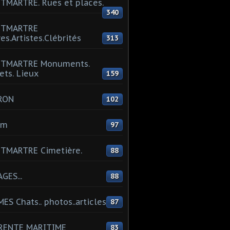
MARTRE. Rues et places.
340
TMARTRE
res.Artistes.Clébrités
313
TMARTRE Monuments.
ets. Lieux
159
RON
102
um
97
TMARTRE Cimetière.
88
GES...
88
ES Chats.. photos..articles
87
RENTE MARITIME
83