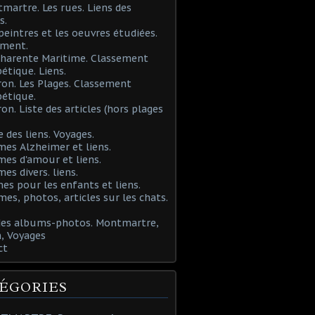
martre. Les rues. Liens des
s.
 peintres et les oeuvres étudiées.
ement.
Charente Maritime. Classement
étique. Liens.
ron. Les Plages. Classement
étique.
ron. Liste des articles (hors plages
e des liens. Voyages.
mes Alzheimer et liens.
mes d'amour et liens.
mes divers. liens.
es pour les enfants et liens.
mes, photos, articles sur les chats.
 des albums-photos. Montmartre,
, Voyages
ct
ÉGORIES