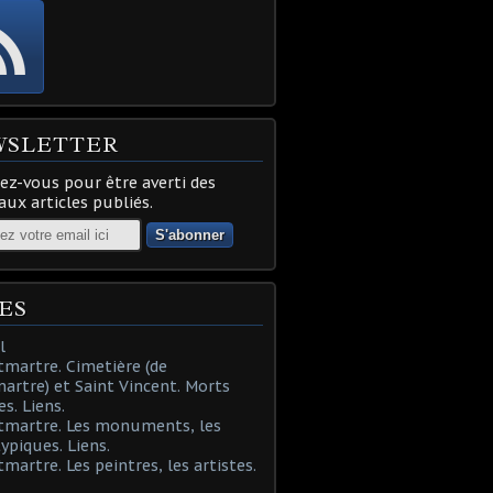
WSLETTER
z-vous pour être averti des
ux articles publiés.
ES
l
martre. Cimetière (de
rtre) et Saint Vincent. Morts
es. Liens.
tmartre. Les monuments, les
typiques. Liens.
martre. Les peintres, les artistes.