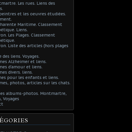
martre. Les rues. Liens des
s.
 peintres et les oeuvres étudiées.
ement.
Charente Maritime. Classement
étique. Liens.
ron. Les Plages. Classement
étique.
ron. Liste des articles (hors plages
e des liens. Voyages.
mes Alzheimer et liens.
mes d'amour et liens.
mes divers. liens.
es pour les enfants et liens.
mes, photos, articles sur les chats.
 des albums-photos. Montmartre,
, Voyages
ct
ÉGORIES