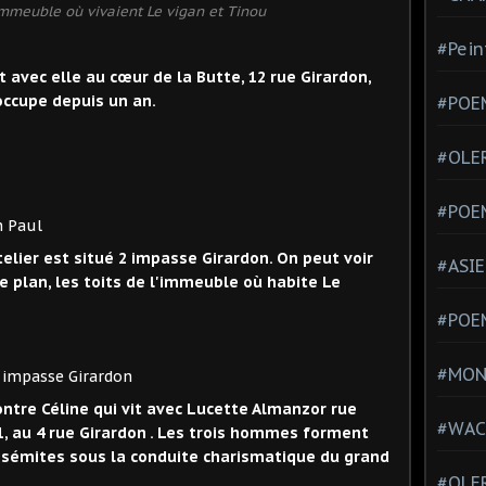
Immeuble où vivaient Le vigan et Tinou
#Pein
t avec elle au cœur de la Butte, 12 rue Girardon,
occupe depuis un an.
#POEM
#OLE
#POE
n Paul
lier est situé 2 impasse Girardon. On peut voir
#ASIE
re plan, les toits de l'immeuble où habite Le
#POE
#MONT
asse Girardon
ontre Céline qui vit avec Lucette Almanzor rue
#WAC
1, au 4 rue Girardon . Les trois hommes forment
sémites sous la conduite charismatique du grand
#OLER