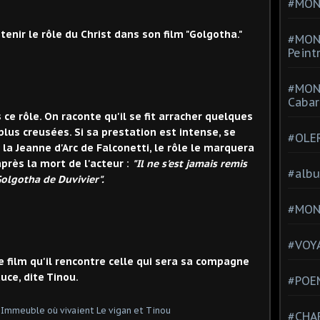
#MONT
tenir le rôle du Christ dans son film "Golgotha."
#MON
Peint
#MON
Cabar
 ce rôle. On raconte qu'il se fit arracher quelques
lus creusées. Si sa prestation est intense, se
#OLE
 la Jeanne d'Arc de Falconetti, le rôle le marquera
près la mort de l'acteur :
"Il ne s'est jamais remis
#alb
Golgotha de Duvivier".
#MON
#VOYA
e film qu'il rencontre celle qui sera sa compagne
uce, dite Tinou.
#POEM
#CHA