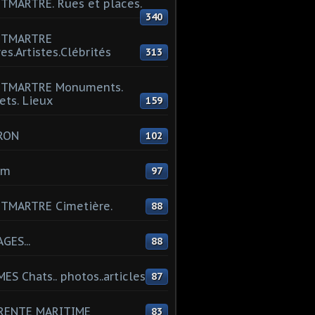
MARTRE. Rues et places.
340
TMARTRE
res.Artistes.Clébrités
313
TMARTRE Monuments.
ets. Lieux
159
RON
102
um
97
TMARTRE Cimetière.
88
GES...
88
ES Chats.. photos..articles
87
RENTE MARITIME
83