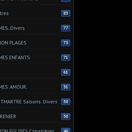
tres
83
ES...Divers
77
RON PLAGES
75
MES ENFANTS
71
61
MES. AMOUR.
51
MARTRE Saisons. Divers
50
RENIER
50
ON EGLISES Cimetières
40