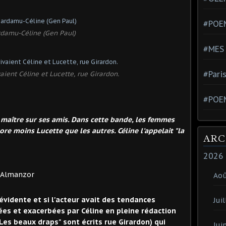
#POEM
damu-Céline (Gen Paul)
#MES
#Pari
ient Céline et Lucette, rue Girardon.
#POE
 en maître sur ses amis. Dans cette bande, les femmes
ore moins Lucette que les autres. Céline l'appelait "la
ARC
2026
nzor
Ao
 évidente et si l'acteur avait des tendances
Juil
fiées et exacerbées par Céline en pleine rédaction
es beaux draps" sont écrits rue Girardon) qui
Jui