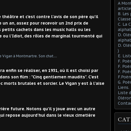
A Mont
article
B. Les
e théâtre et c'est contre l'avis de son père qu'il
Class
e un an, assez pour recevoir un 2nd prix de
C. La 
es petits cachets dans les music halls ou les
alphab
D. Olé
e ou l'Idiot, des rôles de marginal tourmenté qui
alphab
D. Olé
)
E. List
F. Poè
F. Poè
enfin se réaliser, en 1931, où il est choisi par
F. Poè
 dans son film : "Cinq gentlemen maudits". C'est
F.Poèm
G. Poè
 morts brutales et sorcier. Le Vigan y est à l'aise
Liens.
Liste
Oléron
Conta
rière future. Notons qu'il y joue avec un autre
i repose aujourd'hui dans le vieux cimetière
CAT