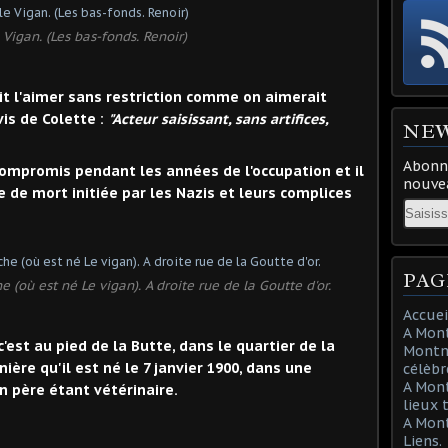
 Vigan. (Les bas-fonds. Renoir)
it l'aimer sans restriction comme on aimerait
is de Colette :
"Acteur saisissant, sans artifices,
NE
Abonne
mpromis pendant les années de l'occupation et il
nouvea
e de mort initiée par les Nazis et leurs complices
Email
PAG
(où est né Le vigan). A droite rue de la Goutte d'or.
Accuei
A Mont
est au pied de la Butte, dans le quartier de la
Montma
ière qu'il est né le 7 janvier 1900, dans une
célèbr
A Mon
n père étant vétérinaire.
lieux 
A Mont
Liens.