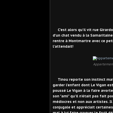
C'est alors qu'il vit rue Gira
d'un chat vendu à la Samaritaine
rentre à Montmartre avec ce peti
l'attendait!
Appartement
Tinou reporte son instinct mat
garder l'enfant dont Le Vigan est 
poussé Le Vigan à la faire avort
son "ami" qu'il n'était pas fait p
médiocres et non aux artistes. Il
conjugale et appréciait certaine
mal à lui faire croquer le fruit d