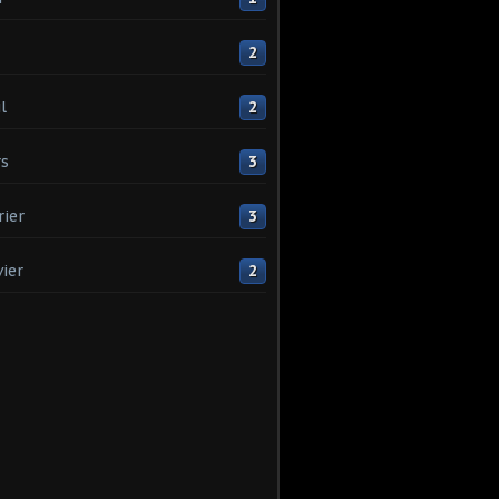
2
l
2
s
3
rier
3
vier
2