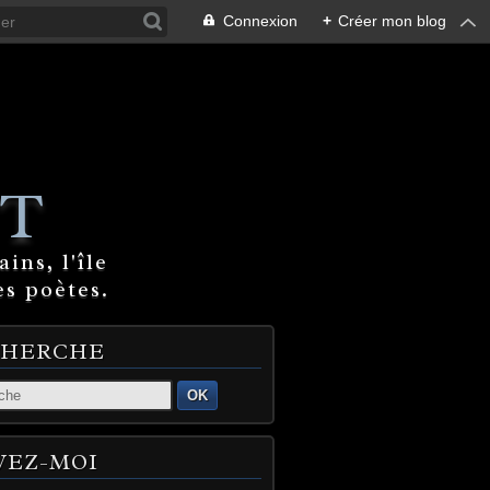
Connexion
+
Créer mon blog
T
ins, l'île
es poètes.
CHERCHE
OK
VEZ-MOI