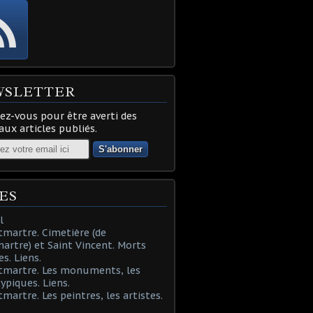
WSLETTER
z-vous pour être averti des
ux articles publiés.
ES
l
martre. Cimetière (de
rtre) et Saint Vincent. Morts
es. Liens.
tmartre. Les monuments, les
typiques. Liens.
martre. Les peintres, les artistes.