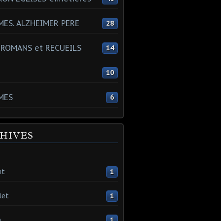
ES. ALZHEIMER PERE
28
 ROMANS et RECUEILS
14
s
10
MES
6
HIVES
ût
1
let
1
n
1