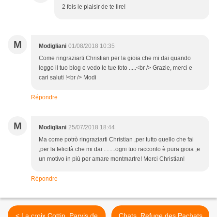
2 fois le plaisir de te lire!
M
Modigliani
01/08/2018 10:35
Come ringraziarti Christian per la gioia che mi dai quando
leggo il tuo blog e vedo le tue foto .....<br /> Grazie, merci e
cari saluti !<br /> Modi
Répondre
M
Modigliani
25/07/2018 18:44
Ma come potrò ringraziarti Christian ,per tutto quello che fai
,per la felicità che mi dai ........ogni tuo racconto è pura gioia ,e
un motivo in più per amare montmartre! Merci Christian!
Répondre
< La croix Cottin. Parvis de
Chats. Refuge des Pachats